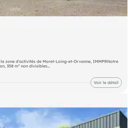
e la zone d'activités de Moret-Loing-et-Orvanne, IMMPRNotre
on, 358 m² non divisibles
- McDonald's - Écuelles Moret-sur-Loing (Bornes de recharge)
Voir le détail