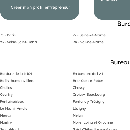
Créer mon profil entrepreneur
Bure
75 - Paris
77 - Seine-et-Marne
93 - Seine-Saint-Denis
94 - Val-de-Marne
Bureau
Bordure de la N104
En bordure de l A4
Bailly-Romainvilliers
Brie-Comte-Robert
Chelles
Chessy
Courtry
Croissy-Beaubourg
Fontainebleau
Fontenay-Trésigny
Le Mesnil-Amelot
Lésigny
Meaux
Melun
Montry
Moret Loing et Orvanne
Saint-Mard
Saint-Thibault-des-Vignes