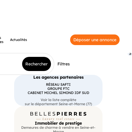
s
Déposer une annonce
Actualités
es
3
Rechercher
Filtres
Les agences partenaires
RÉSEAU SAFTI
GROUPE FTC
CABINET MICHEL SIMOND IDF SUD
Voir la liste complète
sur le département Seine-et-Marne (77)
Immobilier de prestige
Demeures de charme à vendre en Seine-et-
Marne