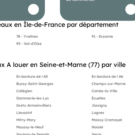
aux en Île-de-France par département
78 - Yvelines
91 - Essonne
95 - Val-d'Oise
x A louer en Seine-et-Marne (77) par ville
En bordure de l A5
En bordure de l A6
Bussy-Saint-Georges
Champs-sur-Marne
Collégien
Combs-la-Ville
Dammarie-les-Lys
Écuelles
Gretz-Armainvilliers
Jossigny
Lieusaint
Lognes
Mitry-Mory
Moissy-Cramayel
Moussy-le-Neuf
Noisiel
Savigny-le-Temple
Serris