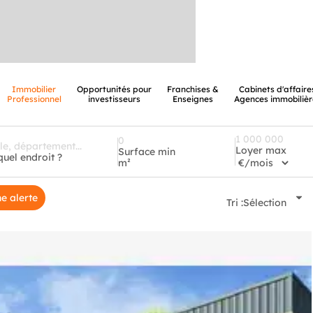
Immobilier
Opportunités pour
Franchises &
Cabinets d'affaire
Professionnel
investisseurs
Enseignes
Agences immobilièr
Loyer max
Surface min
quel endroit ?
m²
e alerte
Tri :
Sélection