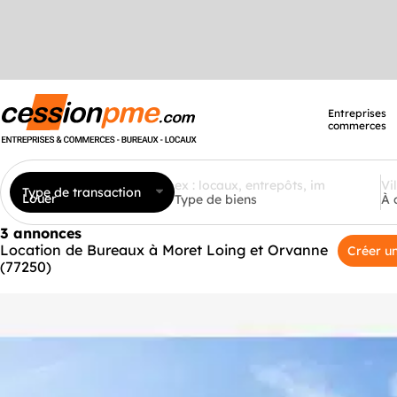
Entreprises
commerces
Type de transaction
Louer
Type de biens
À 
3 annonces
Location de Bureaux à Moret Loing et Orvanne
Créer un
(77250)