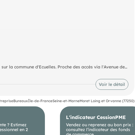
ur la commune d'Ecuelles. Proche des accès via l'Avenue de
 m² environ juste dessous. Possibilité d'y entrer un camion de
N ARTISAN qui pourra y installer ses bureaux et son
ements (EDF, eau. ) sont en sus et à la charge du locataire.
Voir le détail
'hésitez pas à me contacter pour plus d'informations. Information
 indice. Mme (ID 594), Agent Commercial
treprise
Bureaux
Île-de-France
Seine-et-Marne
Moret Loing et Orvanne (77250)
L'indicateur CessionPME
nte ? Estimez
Vendez ou reprenez au bon prix :
essionnel en 2
consultez l’indicateur des fonds
de commerce.