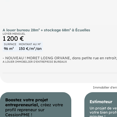
A louer bureau 28m² + stockage 68m² à Écuelles
LOYER MENSUEL
1 200 €
SURFACE
MONTANT AU M²
96 m²
150 €/m²/an
- NOUVEAU ! MORET LOING ORVANE, dans petite rue en retrait, s
Sens. Bureau de 28 m² environ avec son espace de stockage de 68
A LOUER IMMOBILIER D'ENTREPRISE BUREAUX
12m3. LOCAL NEUF ET DISPONIBLE EN AOUT 2026. IDEAL POUR U
stockage de matériel. Les taxes (foncière, bureau. ) et les abonn
Prévoir les honoraires de rédaction de bail et état des lieux. N
d'affichage énergétique sur le bien associé à cette annonce : DPE NS indice et GES NS
mandataire du Tribunal de Commerce .
Immobilier d'en
Boostez votre projet
Estimateur
entrepreneurial,
créez votre
Un projet de ve
profil repreneur sur
votre bien prof
CessionPME !
minutes !