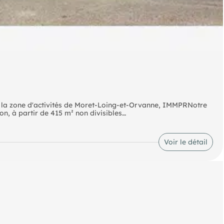
e la zone d'activités de Moret-Loing-et-Orvanne, IMMPRNotre
on, à partir de 415 m² non divisibles
- McDonald's - Écuelles Moret-sur-Loing (Bornes de recharge)
Voir le détail