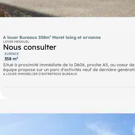
A louer Bureaux 358m² Moret loing et orvanne
LOYER MENSUEL
Nous consulter
SURFACE
358 m²
Situé à proximité immédiate de la D606, proche A5, au coeur d
équipe propose sur un parc d'activités neuf de dernière générati
Bus ZAE des Renardières (3438) Borne de recharge IZIVIA FAST 
A LOUER IMMOBILIER D'ENTREPRISE BUREAUX