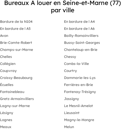
Bureaux A louer en Seine-et-Marne (77)
par ville
Bordure de la N104
En bordure de l A4
En bordure de l A5
En bordure de l A6
Avon
Bailly-Romainvilliers
Brie-Comte-Robert
Bussy-Saint-Georges
Champs-sur-Marne
Chanteloup-en-Brie
Chelles
Chessy
Collégien
Combs-la-Ville
Coupvray
Courtry
Croissy-Beaubourg
Dammarie-les-Lys
Écuelles
Ferrières-en-Brie
Fontainebleau
Fontenay-Trésigny
Gretz-Armainvilliers
Jossigny
Lagny-sur-Marne
Le Mesnil-Amelot
Lésigny
Lieusaint
Lognes
Magny-le-Hongre
Meaux
Melun