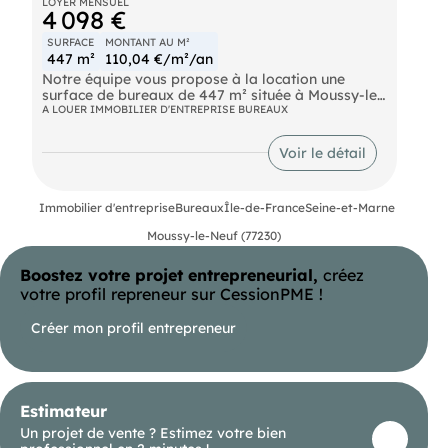
LOYER MENSUEL
4 098 €
SURFACE
MONTANT AU M²
447 m²
110,04 €/m²/an
Notre équipe vous propose à la location une
surface de bureaux de 447 m² située à Moussy-le-
Neuf, au sein d'une zone commerciale dynamique
A LOUER IMMOBILIER D'ENTREPRISE BUREAUX
et facilement accessible grâce à la proximité
immédiate des grands axes routiers. Ces locaux
Voir le détail
professionnels de bon standing bénéficient de la
climatisation et offrent un environnement de
travail confortable, parfaitement adapté aux
activités tertiaires et professions libérales
Immobilier d'entreprise
Bureaux
Île-de-France
Seine-et-Marne
recherchant une solution fonctionnelle en
Moussy-le-Neuf (77230)
immobilier d'entreprise
Bus Zac De La Barogne Autoroute A1
Boostez votre projet entrepreneurial,
créez
votre profil repreneur sur CessionPME !
Créer mon profil entrepreneur
Estimateur
Un projet de vente ? Estimez votre bien