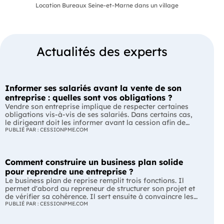
Location Bureaux Seine-et-Marne dans un village
Actualités des experts
Informer ses salariés avant la vente de son
entreprise : quelles sont vos obligations ?
Vendre son entreprise implique de respecter certaines
obligations vis-à-vis de ses salariés. Dans certains cas,
le dirigeant doit les informer avant la cession afin de
leur permettre, s'ils le souhaitent, de présenter une offre
PUBLIÉ PAR : CESSIONPME.COM
de reprise. Quelles entreprises sont concernées ? Quels
délais faut-il respecter ? Comment transmettre cette
information ? Voici ce que prévoit la réglementation.
Comment construire un business plan solide
L'essentiel Les entreprises de moins de 250 salariés sont
soumises, dans certains cas, à une obligation
pour reprendre une entreprise ?
d'information préalable des salariés. Cette obligation
Le business plan de reprise remplit trois fonctions. Il
concerne la vente d'un fonds de commerce ou la cession
permet d'abord au repreneur de structurer son projet et
de la majorité des titres d'une société. Le délai
de vérifier sa cohérence. Il sert ensuite à convaincre les
d'information varie selon la taille de l'entreprise. Les
banques et les partenaires financiers de l'accompagner.
PUBLIÉ PAR : CESSIONPME.COM
salariés peuvent présenter une offre de reprise, mais ne
Enfin, il peut constituer un support de discussion avec le
peuvent pas empêcher la vente. Quelles entreprises sont
cédant en lui montrant que le projet de reprise est solide