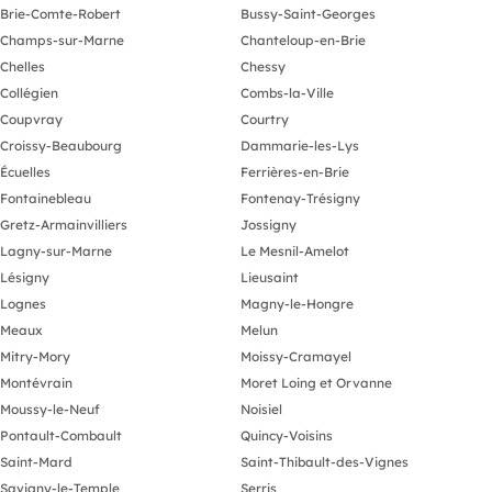
Brie-Comte-Robert
Bussy-Saint-Georges
Champs-sur-Marne
Chanteloup-en-Brie
Chelles
Chessy
Collégien
Combs-la-Ville
Coupvray
Courtry
Croissy-Beaubourg
Dammarie-les-Lys
Écuelles
Ferrières-en-Brie
Fontainebleau
Fontenay-Trésigny
Gretz-Armainvilliers
Jossigny
Lagny-sur-Marne
Le Mesnil-Amelot
Lésigny
Lieusaint
Lognes
Magny-le-Hongre
Meaux
Melun
Mitry-Mory
Moissy-Cramayel
Montévrain
Moret Loing et Orvanne
Moussy-le-Neuf
Noisiel
Pontault-Combault
Quincy-Voisins
Saint-Mard
Saint-Thibault-des-Vignes
Savigny-le-Temple
Serris