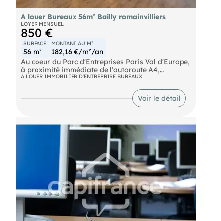
A louer Bureaux 56m² Bailly romainvilliers
LOYER MENSUEL
850 €
SURFACE
MONTANT AU M²
56 m²
182,16 €/m²/an
Au coeur du Parc d'Entreprises Paris Val d'Europe,
à proximité immédiate de l'autoroute A4,
ImmNotre équipeus propose une surface de
A LOUER IMMOBILIER D'ENTREPRISE BUREAUX
bureaux d'environ 56 m² non divisibles à la
location.
Voir le détail
Bus Bus 34 RER Marne-la-Vallée - Chessy (A) RER
Val d'Europe (A) Autoroute A4