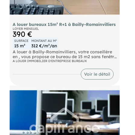
A louer bureaux 15m² R+1 à Bailly-Romainvilliers
LOYER MENSUEL
390 €
SURFACE
MONTANT AU M²
15 m²
312 €/m²/an
A louer à Bailly-Romainvilliers, votre conseillère
en , vous propose ce bureau de 15 m2 sans fenêtre
au 1er et dernier étage d'un bâtiment de 2016
A LOUER IMMOBILIER D'ENTREPRISE BUREAUX
regroupant uniquement des bureaux.
Voir le détail
Le bureau est libre de suite, loyer 390 € H.T ET H.C
+ charges 75 €, dépôt de garantie de deux mois
soit 780 €.
A voir rapidement Les honoraires d'agence sont à
la charge du locataire, soit 842,40€.
Les informations sur les risques auxquels ce bien
est exposé sont disponibles sur le site Géorisques :
georisques. gouv. fr.
(RSAC N°442 471 967 - Greffe de BOBIGNY)
Entrepreneur Individuel - Réf.925518