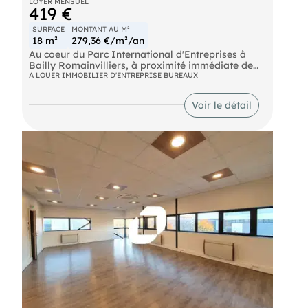
LOYER MENSUEL
419 €
SURFACE
MONTANT AU M²
18 m²
279,36 €/m²/an
Au coeur du Parc International d'Entreprises à
Bailly Romainvilliers, à proximité immédiate de
l'autoroute A4, au pied du Bus 34 et à 15 minutes
A LOUER IMMOBILIER D'ENTREPRISE BUREAUX
de la station du RER A « Val d'Europe », Notre
équiperopose à la location une surface de
Voir le détail
bureaux rénovés d'environ 18 m².
Bus Bus 34 RER Marne-la-Vallée - Chessy (A) RER
Val d'Europe (A) Autoroute A4