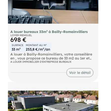
A louer bureaux 33m² à Bailly-Romainvilliers
LOYER MENSUEL
698 €
SURFACE
MONTANT AU M²
33 m²
253,8 €/m²/an
A louer à Bailly-Romainvilliers, votre conseillère
en , vous propose ce bureau de 33 m2 au 1er et
dernier étage d'un bâtiment de 2016 regroupant
A LOUER IMMOBILIER D'ENTREPRISE BUREAUX
uniquement des bureaux.
Voir le détail
Le bureau est libre de suite, loyer 698 € H.T ET H.C
+ charges 75 €, dépôt de garantie de deux mois
soit 1 396 €.
A voir rapidement Les honoraires d'agence sont à
la charge du locataire, soit 1507,68€.
Les informations sur les risques auxquels ce bien
est exposé sont disponibles sur le site Géorisques :
georisques. gouv. fr.