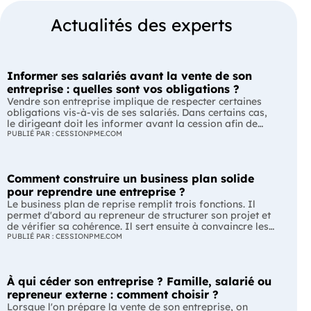
Actualités des experts
Informer ses salariés avant la vente de son
entreprise : quelles sont vos obligations ?
Vendre son entreprise implique de respecter certaines
obligations vis-à-vis de ses salariés. Dans certains cas,
le dirigeant doit les informer avant la cession afin de
leur permettre, s'ils le souhaitent, de présenter une offre
PUBLIÉ PAR : CESSIONPME.COM
de reprise. Quelles entreprises sont concernées ? Quels
délais faut-il respecter ? Comment transmettre cette
information ? Voici ce que prévoit la réglementation.
Comment construire un business plan solide
L'essentiel Les entreprises de moins de 250 salariés sont
soumises, dans certains cas, à une obligation
pour reprendre une entreprise ?
d'information préalable des salariés. Cette obligation
Le business plan de reprise remplit trois fonctions. Il
concerne la vente d'un fonds de commerce ou la cession
permet d'abord au repreneur de structurer son projet et
de la majorité des titres d'une société. Le délai
de vérifier sa cohérence. Il sert ensuite à convaincre les
d'information varie selon la taille de l'entreprise. Les
banques et les partenaires financiers de l'accompagner.
PUBLIÉ PAR : CESSIONPME.COM
salariés peuvent présenter une offre de reprise, mais ne
Enfin, il peut constituer un support de discussion avec le
peuvent pas empêcher la vente. Quelles entreprises sont
cédant en lui montrant que le projet de reprise est solide
concernées par l'obligation d'information des salariés ?
et réfléchi. L'essentiel Le business plan de reprise ne
L'obligation d'information concerne uniquement
À qui céder son entreprise ? Famille, salarié ou
consiste pas à reprendre les anciens comptes de
certaines entreprises et certaines opérations de cession.
l'entreprise. Il explique comment l'entreprise évoluera
repreneur externe : comment choisir ?
Vous êtes concerné si : votre entreprise emploie moins
après le changement de dirigeant. C'est un document
Lorsque l'on prépare la vente de son entreprise, on