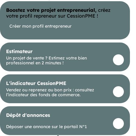
exclusivement dédié à des activités
professionnelles. Boîte aux lettre disponible et
Boostez votre projet entrepreneurial,
créez
commune. Place de parking privé Caméra de
votre profil repreneur sur CessionPME !
surveillance extérieur Loyer mensuel : 680€ HT
Charges mensuelles : 110€ soit un loyer de 790€
Créer mon profil entrepreneur
TTC / mois. Disponibilité : immédiate Honoraires à
la charge du locataire : 948€ Dépôt de garantie :
680€ Intéressé(e) ? Contactez-moi dès maintenant
pour organiser une visite ! Information
d'affichage énergétique sur le bien associé à cette
Estimateur
annonce : DPE NS indice et GES NS indice. Mlle (ID
87770), Agent Commercial mandataire .
Un projet de vente ? Estimez votre bien
professionnel en 2 minutes !
L'indicateur CessionPME
Vendez ou reprenez au bon prix : consultez
l’indicateur des fonds de commerce.
Dépôt d'annonces
Déposer une annonce sur le portail N°1