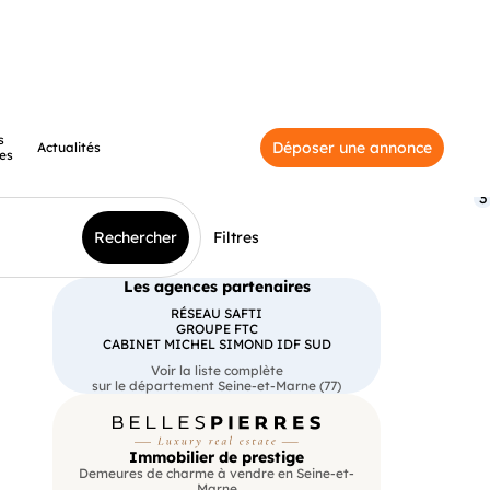
s
Déposer une annonce
Actualités
es
3
Rechercher
Filtres
Les agences partenaires
RÉSEAU SAFTI
GROUPE FTC
CABINET MICHEL SIMOND IDF SUD
Voir la liste complète
sur le département Seine-et-Marne (77)
Immobilier de prestige
Demeures de charme à vendre en Seine-et-
Marne