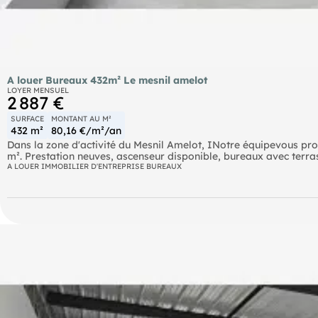
A louer Bureaux 432m² Le mesnil amelot
LOYER MENSUEL
2 887 €
SURFACE
MONTANT AU M²
432 m²
80,16 €/m²/an
Dans la zone d'activité du Mesnil Amelot, INotre équipevous pro
m². Prestation neuves, ascenseur disponible, bureaux avec terras
Bus 2101 - 2102 - 2161 - 2162 à proximité SNCF Ligne K : Mitry -
A LOUER IMMOBILIER D'ENTREPRISE BUREAUX
proximité
. Immeuble récent