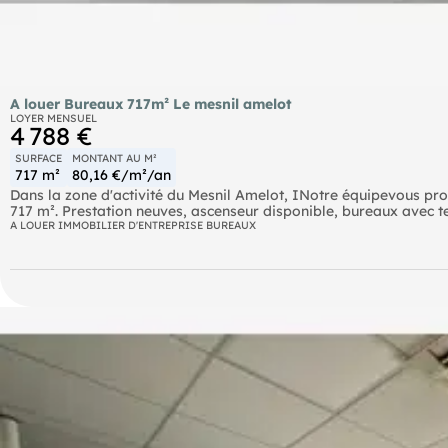
A louer Bureaux 717m² Le mesnil amelot
LOYER MENSUEL
4 788 €
SURFACE
MONTANT AU M²
717 m²
80,16 €/m²/an
Dans la zone d'activité du Mesnil Amelot, INotre équipevous pro
717 m². Prestation neuves, ascenseur disponible, bureaux avec te
Bus 2101 - 2102 - 2161 - 2162 à proximité SNCF Ligne K : Mitry -
A LOUER IMMOBILIER D'ENTREPRISE BUREAUX
proximité
. Immeuble récent