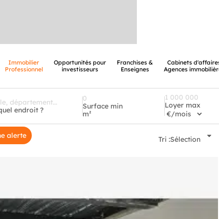
Immobilier
Opportunités pour
Franchises &
Cabinets d'affaire
Professionnel
investisseurs
Enseignes
Agences immobilièr
Loyer max
Surface min
quel endroit ?
m²
e alerte
Tri :
Sélection