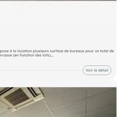
pose à la location plusieurs surface de bureaux pour un total de
rrasse (en fonction des lots).
Claye et Thieux-Nantouillet Autoroute A1 - N104 - N2 à
Voir le détail