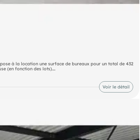
pose à la location une surface de bureaux pour un total de 432
se (en fonction des lots).
Claye et Thieux-Nantouillet Autoroute A1 - N104 - N2 à
Voir le détail