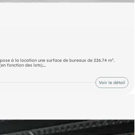
pose à la location une surface de bureaux de 226.74 m².
en fonction des lots).
Claye et Thieux-Nantouillet Autoroute A1 - N104 - N2 à
Voir le détail