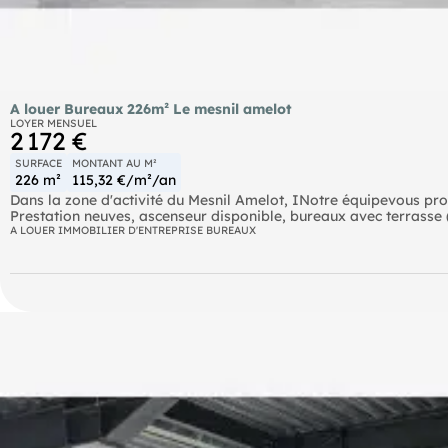
A louer Bureaux 226m² Le mesnil amelot
LOYER MENSUEL
2 172 €
SURFACE
MONTANT AU M²
226 m²
115,32 €/m²/an
Dans la zone d'activité du Mesnil Amelot, INotre équipevous pro
Prestation neuves, ascenseur disponible, bureaux avec terrasse (
Bus 2101 - 2102 - 2161 - 2162 à proximité SNCF Ligne K : Mitry -
A LOUER IMMOBILIER D'ENTREPRISE BUREAUX
proximité
. Immeuble récent