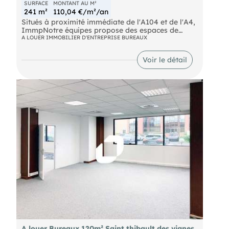
SURFACE
MONTANT AU M²
241 m²
110,04 €/m²/an
Situés à proximité immédiate de l'A104 et de l'A4,
ImmpNotre équipes propose des espaces de
bureaux d'environ 241m² disponibles à la location.
A LOUER IMMOBILIER D'ENTREPRISE BUREAUX
Ces bureaux offrent des configurations flexibles .
Les bureaux sont aménagés et climatisés.
Voir le détail
RER Torcy (A) Autoroute A104; A4 Bus SNCF Gare
de Vaires - Torcy SNCF Gare de Lagny - Thorigny
SNCF Gare TGV Chessy Marne la Vallée Ouigo
Chessy Marne la Vallée Eurostar Chessy Marne la
Vallée Aéroport Roissy CDG (38km) Aéroport Orly
(30km)
A louer Bureaux 120m² Saint thibault des vignes