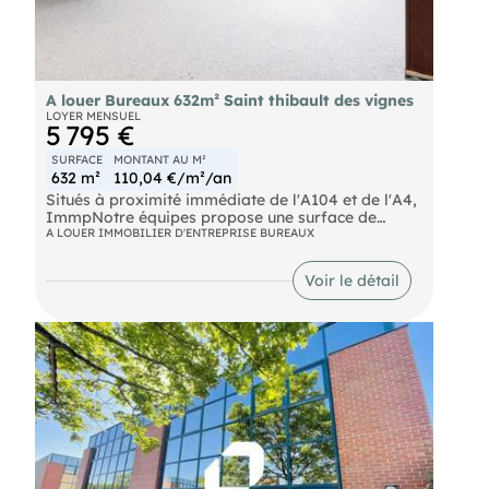
A louer Bureaux 632m² Saint thibault des vignes
LOYER MENSUEL
5 795 €
SURFACE
MONTANT AU M²
632 m²
110,04 €/m²/an
Situés à proximité immédiate de l'A104 et de l'A4,
ImmpNotre équipes propose une surface de
bureaux d'une surface totale d'environ 632 m² non
A LOUER IMMOBILIER D'ENTREPRISE BUREAUX
divisibles à la location. Les bureaux sont
aménagés et climatisés. Les bureaux du rez-de-
Voir le détail
chaussée disposent d'une entrée privative.
RER Torcy (A) Autoroute A104; A4 Bus SNCF Gare
de Vaires - Torcy SNCF Gare de Lagny - Thorigny
SNCF Gare TGV Chessy Marne la Vallée Ouigo
Chessy Marne la Vallée Eurostar Chessy Marne la
Vallée Aéroport Roissy CDG (38km) Aéroport Orly
(30km)