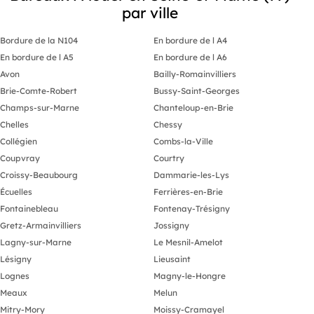
par ville
Bordure de la N104
En bordure de l A4
En bordure de l A5
En bordure de l A6
Avon
Bailly-Romainvilliers
Brie-Comte-Robert
Bussy-Saint-Georges
Champs-sur-Marne
Chanteloup-en-Brie
Chelles
Chessy
Collégien
Combs-la-Ville
Coupvray
Courtry
Croissy-Beaubourg
Dammarie-les-Lys
Écuelles
Ferrières-en-Brie
Fontainebleau
Fontenay-Trésigny
Gretz-Armainvilliers
Jossigny
Lagny-sur-Marne
Le Mesnil-Amelot
Lésigny
Lieusaint
Lognes
Magny-le-Hongre
Meaux
Melun
Mitry-Mory
Moissy-Cramayel