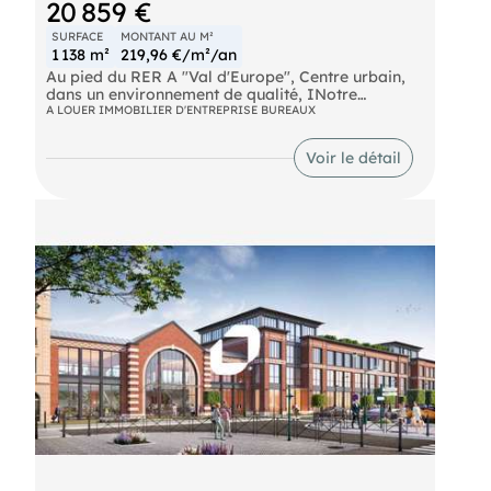
20 859 €
SURFACE
MONTANT AU M²
1 138 m²
219,96 €/m²/an
Au pied du RER A "Val d'Europe", Centre urbain,
dans un environnement de qualité, INotre
équipevous propose un immeuble de standing
A LOUER IMMOBILIER D'ENTREPRISE BUREAUX
comprenant des bureaux d'environ 1 138 m² non
divisibles à la location.
Voir le détail
Autoroute A4 RER Val d'Europe (A) RER Marne la
Vallée - Chessy (A) SNCF Marne la Vallée - Chessy
Eurostar Marne la Vallée - Chessy Ouigo Marne la
Vallée - Chessy Bus