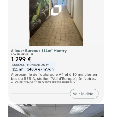
A louer Bureaux 111m² Montry
LOYER MENSUEL
1 299 €
SURFACE
MONTANT AU M²
111 m²
140,4 €/m²/an
A proximité de l'autoroute A4 et à 10 minutes en
bus du RER A, station "Val d'Europe", ImNotre
équipeous propose des locaux d'activité d'une
A LOUER IMMOBILIER D'ENTREPRISE BUREAUX
surface d'environ 111 m² non divisibles à la
location.
Voir le détail
Train SNCF Montry-condé Autoroute A4