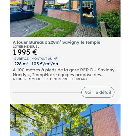
A louer Bureaux 228m² Savigny le temple
LOYER MENSUEL
1 995 €
SURFACE
MONTANT AU M²
228 m²
105 €/m²/an
A 100 mètres à pieds de la gare RER D « Savigny-
Nandy », ImmpNotre équipes propose des
bureaux d'une surface d'environ 228 m² divisibles
A LOUER IMMOBILIER D'ENTREPRISE BUREAUX
à partir de 104 m² à la location.
RER Savigny le Temple- Nandy (D) Route N104
Voir le détail
Autoroute A5 D106