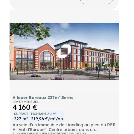
location.
Bus Charité (Ligne 8, Ligne 3) Autoroute A5 - A6
SNCF Ligne R "Fontainebleau - Avon"
A louer Bureaux 227m² Serris
LOYER MENSUEL
4 160 €
SURFACE
MONTANT AU M²
227 m²
219,96 €/m²/an
Au sein d'un immeuble de standing au pied du RER
A "Val d'Europe", Centre urbain, dans un
A LOUER IMMOBILIER D'ENTREPRISE BUREAUX