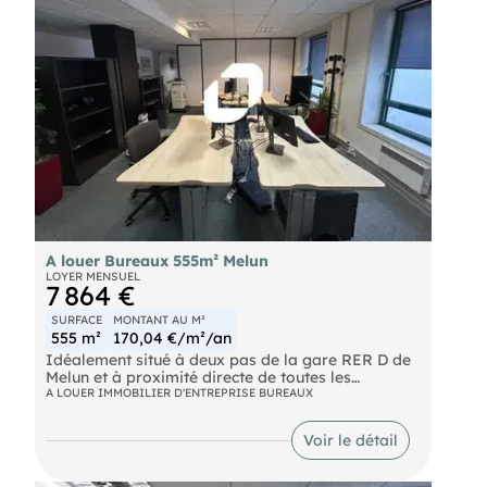
A louer Bureaux 555m² Melun
LOYER MENSUEL
7 864 €
SURFACE
MONTANT AU M²
555 m²
170,04 €/m²/an
Idéalement situé à deux pas de la gare RER D de
Melun et à proximité directe de toutes les
commodités, IMMPRONotre équipepropose à la
A LOUER IMMOBILIER D'ENTREPRISE BUREAUX
location 555 m² de bureaux. Ne manquez pas cette
opportunité de vous installer dans des locaux
Voir le détail
parfaitement agencés, composés de bureaux
individuels, d'un open space spacieux, de salles de
réunion conviviales, d'un coin cuisine et d'un