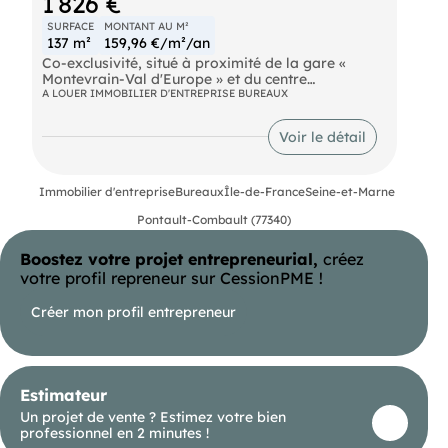
1 826 €
SURFACE
MONTANT AU M²
137 m²
159,96 €/m²/an
Co-exclusivité, situé à proximité de la gare «
Montevrain-Val d'Europe » et du centre
commercial du Val d'Europe, ImmproNotre
A LOUER IMMOBILIER D'ENTREPRISE BUREAUX
équipedes bureaux d'environ 137 m² à la location
non divisibles .
Voir le détail
Bus Bus RER Val d'Europe (A) Autoroute A4 Ouigo
Marne-la-Vallée - Chessy Eurostar Marne-la-
Vallée - Chessy SNCF Gare TGV de Marne-la-
Vallée - Chessy Thalys Gare de Marne-la-Vallée -
Immobilier d'entreprise
Bureaux
Île-de-France
Seine-et-Marne
Chessy Aéroport Aéroport d'Orly à 30 minutes
Pontault-Combault (77340)
Aéroport Aéroport Charles de Gaulle à 30 minutes
Boostez votre projet entrepreneurial,
créez
votre profil repreneur sur CessionPME !
Créer mon profil entrepreneur
Estimateur
Un projet de vente ? Estimez votre bien
professionnel en 2 minutes !