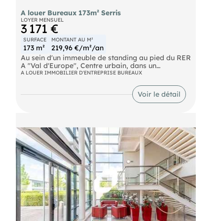
A louer Bureaux 173m² Serris
LOYER MENSUEL
3 171 €
SURFACE
MONTANT AU M²
173 m²
219,96 €/m²/an
Au sein d'un immeuble de standing au pied du RER
A "Val d'Europe", Centre urbain, dans un
environnement de qualité, INotre équipevous
A LOUER IMMOBILIER D'ENTREPRISE BUREAUX
propose à la location une surface de bureaux
d'environ 173 m² non divisibles avec terrasse de
Voir le détail
200 m².
Autoroute A4 RER Val d'Europe (A) RER Marne la
Vallée - Chessy (A) SNCF Marne la Vallée - Chessy
Eurostar Marne la Vallée - Chessy Ouigo Marne la
Vallée - Chessy Bus