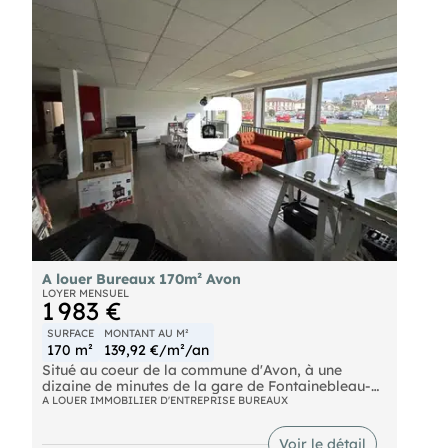
A louer Bureaux 170m² Avon
LOYER MENSUEL
1 983 €
SURFACE
MONTANT AU M²
170 m²
139,92 €/m²/an
Situé au coeur de la commune d'Avon, à une
dizaine de minutes de la gare de Fontainebleau-
Avon et à proximité des autoroutes A5 et A6,
A LOUER IMMOBILIER D'ENTREPRISE BUREAUX
IMMPNotre équipes propose une surface de
bureaux d'environ 170 m² non divisibles à la
Voir le détail