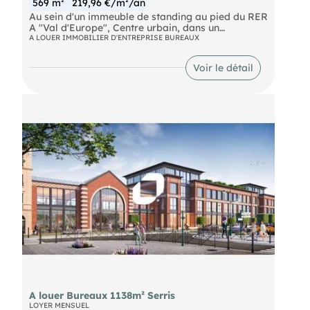
569 m²
219,96 €/m²/an
Au sein d'un immeuble de standing au pied du RER
A "Val d'Europe", Centre urbain, dans un
environnement de qualité, INotre équipevous
A LOUER IMMOBILIER D'ENTREPRISE BUREAUX
propose des bureaux d'environ 569 m² non
divisibles à la location.
Voir le détail
Autoroute A4 RER Val d'Europe (A) RER Marne la
Vallée - Chessy (A) SNCF Marne la Vallée - Chessy
Eurostar Marne la Vallée - Chessy Ouigo Marne la
Vallée - Chessy Bus
A louer Bureaux 1138m² Serris
LOYER MENSUEL