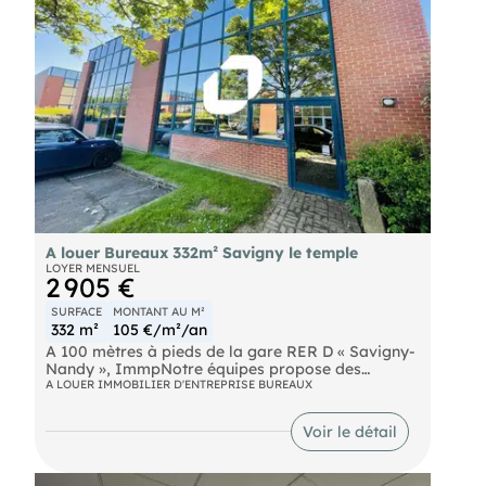
A louer Bureaux 332m² Savigny le temple
LOYER MENSUEL
2 905 €
SURFACE
MONTANT AU M²
332 m²
105 €/m²/an
A 100 mètres à pieds de la gare RER D « Savigny-
Nandy », ImmpNotre équipes propose des
bureaux d'une surface d'environ 323 m² divisibles
A LOUER IMMOBILIER D'ENTREPRISE BUREAUX
à partir de 104 m² à la location.
RER Savigny le Temple- Nandy (D) Route N104
Voir le détail
Autoroute A5 D106