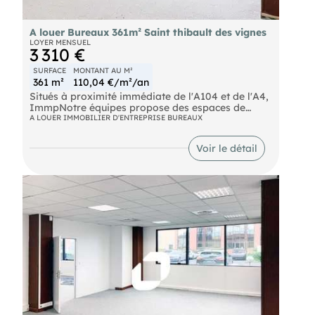
A louer Bureaux 361m² Saint thibault des vignes
LOYER MENSUEL
3 310 €
SURFACE
MONTANT AU M²
361 m²
110,04 €/m²/an
Situés à proximité immédiate de l'A104 et de l'A4,
ImmpNotre équipes propose des espaces de
bureaux d'environ 361m² disponibles à la
A LOUER IMMOBILIER D'ENTREPRISE BUREAUX
location.Les bureaux sont aménagés et climatisés.
RER Torcy (A) Autoroute A104; A4 Bus SNCF Gare
Voir le détail
de Vaires - Torcy SNCF Gare de Lagny - Thorigny
SNCF Gare TGV Chessy Marne la Vallée Ouigo
Chessy Marne la Vallée Eurostar Chessy Marne la
Vallée Aéroport Roissy CDG (38km) Aéroport Orly
(30km)