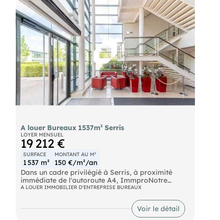
Vallée Eurostar Chessy - Marne la Vallée Thalys
Chessy - Marne la Vallée Aéroport Paris - CDG
A louer Bureaux 1537m² Serris
LOYER MENSUEL
19 212 €
SURFACE
MONTANT AU M²
1 537 m²
150 €/m²/an
Dans un cadre privilégié à Serris, à proximité
immédiate de l'autoroute A4, ImmproNotre
équipepropose des bureaux de standing d'une
A LOUER IMMOBILIER D'ENTREPRISE BUREAUX
surface totale d'environ 1 537 m² non divisibles à
la location .
Voir le détail
Bus Le Prieuré - Parc d'Entreprises (BUS-47, BUS-
32) RER Val d'Europe (A) RER Chessy - Marne la