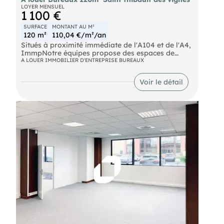
LOYER MENSUEL
1 100 €
SURFACE
MONTANT AU M²
120 m²
110,04 €/m²/an
Situés à proximité immédiate de l'A104 et de l'A4,
ImmpNotre équipes propose des espaces de
bureaux d'environ 120 m² disponibles à la
A LOUER IMMOBILIER D'ENTREPRISE BUREAUX
location. Ces bureaux offrent des configurations
flexibles . Les bureaux sont aménagés et
Voir le détail
climatisés.
RER Torcy (A) Autoroute A104; A4 Bus SNCF Gare
de Vaires - Torcy SNCF Gare de Lagny - Thorigny
SNCF Gare TGV Chessy Marne la Vallée Ouigo
Chessy Marne la Vallée Eurostar Chessy Marne la
Vallée Aéroport Roissy CDG (38km) Aéroport Orly
(30km)