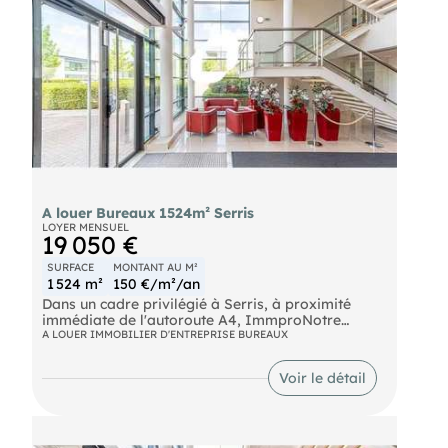
A louer Bureaux 1524m² Serris
LOYER MENSUEL
19 050 €
SURFACE
MONTANT AU M²
1 524 m²
150 €/m²/an
Dans un cadre privilégié à Serris, à proximité
immédiate de l'autoroute A4, ImmproNotre
équipepropose des bureaux de standing d'une
A LOUER IMMOBILIER D'ENTREPRISE BUREAUX
surface totale d'environ 1 524 m² non divisibles à
la location .
Voir le détail
Bus Le Prieuré - Parc d'Entreprises (BUS-47, BUS-
32) RER Val d'Europe (A) RER Chessy - Marne la
Vallée (A) Autoroute A4 SNCF Gare TGV de
Chessy - Marne la Vallée Ouigo Chessy - Marne la