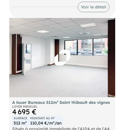
la location .
Voir le détail
Bus Le Prieuré - Parc d'Entreprises (BUS-47, BUS-
32) RER Val d'Europe (A) RER Chessy - Marne la
Vallée (A) Autoroute A4 SNCF Gare TGV de
Chessy - Marne la Vallée Ouigo Chessy - Marne la
Vallée Eurostar Chessy - Marne la Vallée Thalys
Chessy - Marne la Vallée Aéroport Paris - CDG
A louer Bureaux 512m² Saint thibault des vignes
LOYER MENSUEL
4 695 €
SURFACE
MONTANT AU M²
512 m²
110,04 €/m²/an
Situés à proximité immédiate de l'A104 et de l'A4,