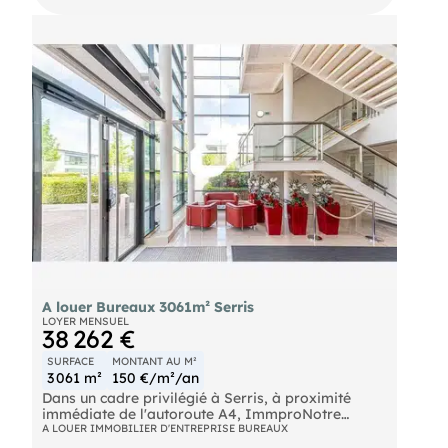
Vallée (A) Autoroute A4 SNCF Gare TGV de
Chessy - Marne la Vallée Ouigo Chessy - Marne la
Vallée Eurostar Chessy - Marne la Vallée Thalys
Chessy - Marne la Vallée Aéroport Paris - CDG
A louer Bureaux 3061m² Serris
LOYER MENSUEL
38 262 €
SURFACE
MONTANT AU M²
3 061 m²
150 €/m²/an
Dans un cadre privilégié à Serris, à proximité
immédiate de l'autoroute A4, ImmproNotre
équipepropose des bureaux de standing d'une
A LOUER IMMOBILIER D'ENTREPRISE BUREAUX
surface totale d'environ 3 061 m² non divisibles à