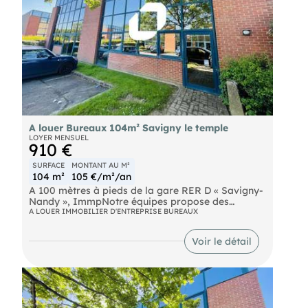
A louer Bureaux 104m² Savigny le temple
LOYER MENSUEL
910 €
SURFACE
MONTANT AU M²
104 m²
105 €/m²/an
A 100 mètres à pieds de la gare RER D « Savigny-
Nandy », ImmpNotre équipes propose des
bureaux d'une surface d'environ 104 m² divisibles
A LOUER IMMOBILIER D'ENTREPRISE BUREAUX
à partir de 104 m² à la location.
RER Savigny le Temple- Nandy (D) Route N104
Voir le détail
Autoroute A5 D106