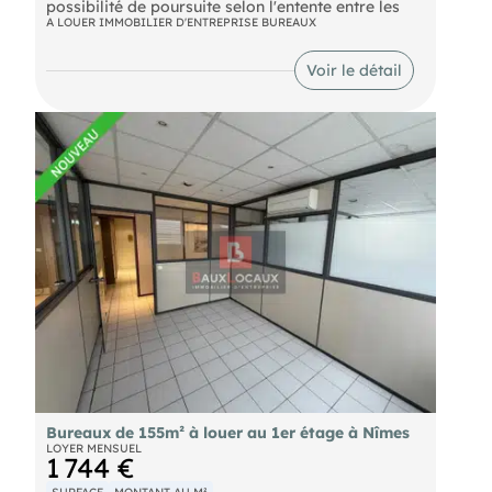
possibilité de poursuite selon l'entente entre les
parties
A LOUER IMMOBILIER D'ENTREPRISE BUREAUX
Possibilité de louer un second bureau au sein du
même ensemble
Voir le détail
Bureaux de 155m² à louer au 1er étage à Nîmes
LOYER MENSUEL
1 744 €
SURFACE
MONTANT AU M²