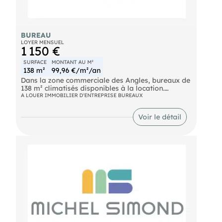
BUREAU
LOYER MENSUEL
1 150 €
SURFACE
MONTANT AU M²
138 m²
99,96 €/m²/an
Dans la zone commerciale des Angles, bureaux de
138 m² climatisés disponibles à la location.
Actuellement composé de 6 bureaux cloisonnés,
A LOUER IMMOBILIER D'ENTREPRISE BUREAUX
l'espace offre peu de contraintes porteuses et une
grande flexibilité d'aménagement. Loyer : 1 150 €
Voir le détail
HC/HT