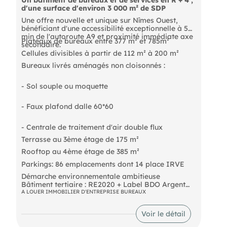
d'une surface d'environ 3 000 m² de SDP
Une offre nouvelle et unique sur Nîmes Ouest,
bénéficiant d'une accessibilité exceptionnelle à 5
min de l'autoroute A9 et proximité immédiate axe
Plateaux de bureaux entre 377 m² et 785m²
secondaire.
Cellules divisibles à partir de 112 m² à 200 m²
Bureaux livrés aménagés non cloisonnés :
- Sol souple ou moquette
- Faux plafond dalle 60*60
- Centrale de traitement d'air double flux
Terrasse au 3ème étage de 175 m²
Rooftop au 4ème étage de 385 m²
Parkings: 86 emplacements dont 14 place IRVE
Démarche environnementale ambitieuse
Bâtiment tertiaire : RE2020 + Label BDO Argent
Intégration paysagère & architecture
A LOUER IMMOBILIER D'ENTREPRISE BUREAUX
bioclimatique
Voir le détail