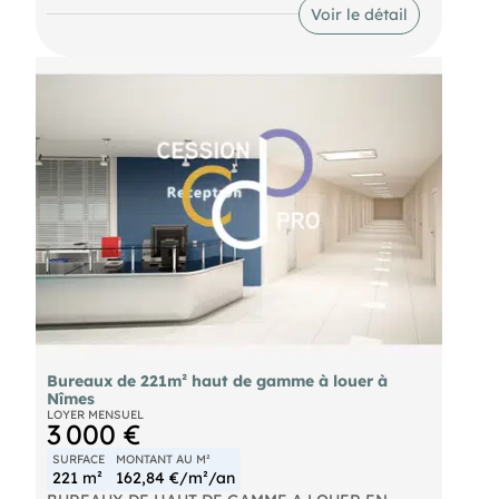
Quartier très prisé car calme, proche du centre-
Voir le détail
ville, de ses commerces et des parkings
souterrains, parfait pour association ou
professionnel désirant être proche de ses
interlocuteurs, offrant tous les critères pour
installer un cabinet de qualité avec un Hall
d'accueil et salle d'attente. Chauffage,
climatisation, ménage des parties communes… et
centrale d'impression numérique ! Superficie totale
de 90 m² : bureaux de 16 + 18 m², salle de réunion
de 12 m², accueil, kitchenette, toilettes PMR. Loyer
mensuel : 850 € pour l'ensemble, non soumis à la
TVA Charges mensuelles : 280 € pour l'ensemble.
Honoraires d’agence à la charge du preneur de 3
060 € hors taxes, soit 10% du loyer triennal.
Bureaux de 221m² haut de gamme à louer à
Nîmes
LOYER MENSUEL
3 000 €
SURFACE
MONTANT AU M²
221 m²
162,84 €/m²/an