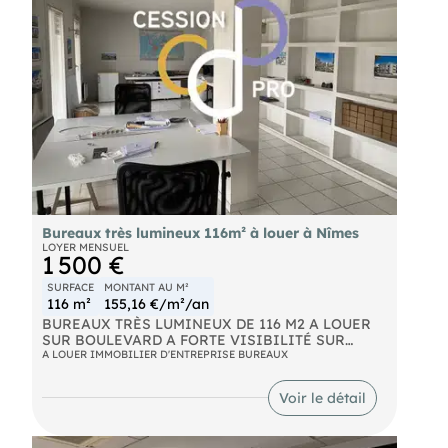
: 3 409 € Honoraires de commercialisation de 3
000 € Hors Taxes à la charge de l'acquéreur.
Bureaux très lumineux 116m² à louer à Nîmes
LOYER MENSUEL
1 500 €
SURFACE
MONTANT AU M²
116 m²
155,16 €/m²/an
BUREAUX TRÈS LUMINEUX DE 116 M2 A LOUER
SUR BOULEVARD A FORTE VISIBILITÉ SUR
NÎMES Bureaux à louer de qualité,
A LOUER IMMOBILIER D'ENTREPRISE BUREAUX
particulièrement adaptés aux professions
libérales ou associations. Immédiatement
Voir le détail
disponibles, au rez-de-chaussée d'un petit
immeuble idéalement situé sur une contre-allée
d'un boulevard pénétrant. Ces trois bureaux,