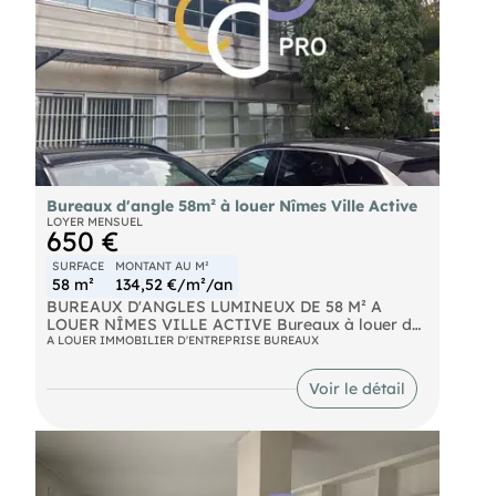
Bureaux d'angle 58m² à louer Nîmes Ville Active
LOYER MENSUEL
650 €
SURFACE
MONTANT AU M²
58 m²
134,52 €/m²/an
BUREAUX D'ANGLES LUMINEUX DE 58 M² A
LOUER NÎMES VILLE ACTIVE Bureaux à louer de
qualité, particulièrement adaptés aux activités
A LOUER IMMOBILIER D'ENTREPRISE BUREAUX
commerciales ou professions libérales.
Immédiatement disponibles, au 1er étage d'un
Voir le détail
petit immeuble intégré dans un ensemble
immobilier de bureaux. Deux bureaux et un espace
d'accueil avec une salle d'attente, lumineux et
climatisés, offrant près de 58 m² d'espace de
travail. Surface totale : 58 m² Loyer annuel : 7 800
€ non soumis à TVA Charges, taxe foncière incluse