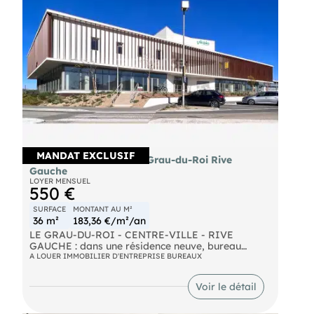
MANDAT EXCLUSIF
A louer bureau 36m² Le Grau-du-Roi Rive
Gauche
LOYER MENSUEL
550 €
SURFACE
MONTANT AU M²
36 m²
183,36 €/m²/an
LE GRAU-DU-ROI - CENTRE-VILLE - RIVE
GAUCHE : dans une résidence neuve, bureau
individuel à louer avec espaces partagées
A LOUER IMMOBILIER D'ENTREPRISE BUREAUX
complémentaires, avec une surface globale de 36
m².
Voir le détail
Le loyer de 550€ HT comprend :
- bureau individuel climatisé de 15,60 m² avec