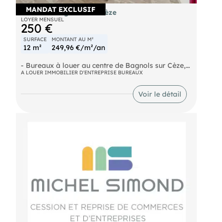
MANDAT EXCLUSIF
Bureau à Bagnols-sur-Cèze
LOYER MENSUEL
250 €
SURFACE
MONTANT AU M²
12 m²
249,96 €/m²/an
- Bureaux à louer au centre de Bagnols sur Cèze,
proche de tous les commerces. Bureaux de 12 m²
A LOUER IMMOBILIER D'ENTREPRISE BUREAUX
environ à 320 m² environ, possibilité de moduler
en fonction de vos besoins. En parfait état !
Voir le détail
Information d'affichage énergétique sur le bien
associé à cette annonce : DPE NS indice et GES NS
indice. Mlle (ID 47450), Agent Commercial
mandataire .