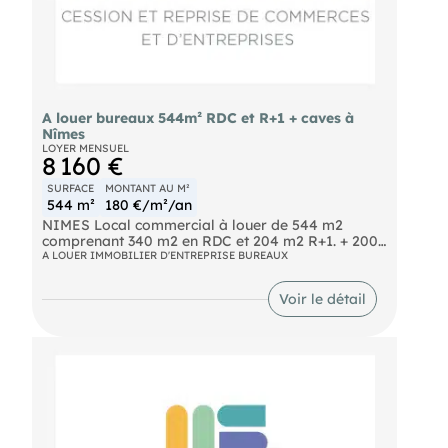
A louer bureaux 544m² RDC et R+1 + caves à
Nîmes
LOYER MENSUEL
8 160 €
SURFACE
MONTANT AU M²
544 m²
180 €/m²/an
NIMES Local commercial à louer de 544 m2
comprenant 340 m2 en RDC et 204 m2 R+1. + 200
m2 de caves utilisables pour stockage. Loyer :
A LOUER IMMOBILIER D'ENTREPRISE BUREAUX
8.160 €/mois HT HC
Voir le détail