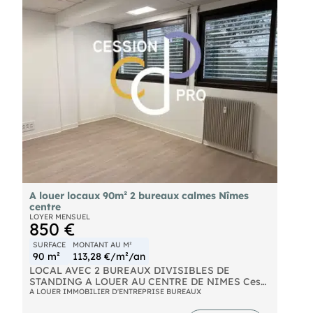
lumineux et climatisés, offrent près de 80 m²
d'espace de travail, avec une petite terrasse. De
plus, leur disposition permet une éventuelle
division, avec la possibilité d'aménager une salle
d'attente. Surface totale : 116 m² Loyer annuel : 18
000 € HT/HC - Pas de charges Honoraire de
commercialisation à la charge de l'acquéreur de 2
700 € Hors Taxes, soit 5% du loyer triennal.
A louer locaux 90m² 2 bureaux calmes Nîmes
centre
LOYER MENSUEL
850 €
SURFACE
MONTANT AU M²
90 m²
113,28 €/m²/an
LOCAL AVEC 2 BUREAUX DIVISIBLES DE
STANDING A LOUER AU CENTRE DE NIMES Ces
magnifiques locaux sont idéalement situés à
A LOUER IMMOBILIER D'ENTREPRISE BUREAUX
proximité de la Maison Carrée et de Carré d'Art.