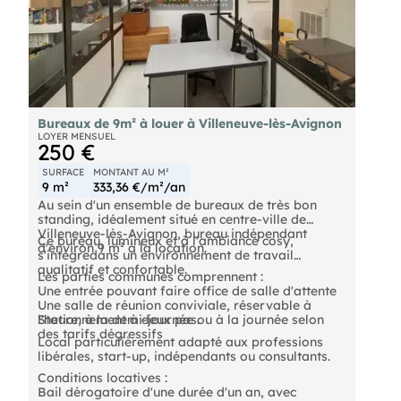
Bureaux de 9m² à louer à Villeneuve-lès-Avignon
LOYER MENSUEL
250 €
SURFACE
MONTANT AU M²
9 m²
333,36 €/m²/an
Au sein d'un ensemble de bureaux de très bon
standing, idéalement situé en centre-ville de
Villeneuve-lès-Avignon, bureau indépendant
Ce bureau, lumineux et à l'ambiance cosy,
d'environ 9 m² à la location.
s'intègredans un environnement de travail
qualitatif et confortable.
Les parties communes comprennent :
Une entrée pouvant faire office de salle d'attente
Une salle de réunion conviviale, réservable à
l'heure, à la demi-journée ou à la journée selon
Stationnement à deux pas.
des tarifs dégressifs
Local particulièrement adapté aux professions
libérales, start-up, indépendants ou consultants.
Conditions locatives :
Bail dérogatoire d'une durée d'un an, avec