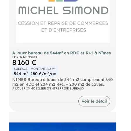
A louer bureau de 544m² en RDC et R+1 à Nîmes
LOYER MENSUEL
8 160 €
SURFACE
MONTANT AU M²
544 m²
180 €/m²/an
NIMES Bureau à louer de 544 m2 comprenant 340
m2 en RDC et 204 m2 R+1. + 200 m2 de caves
utilisables pour stockage. Loyer : 8.160 €/mois HT
A LOUER IMMOBILIER D'ENTREPRISE BUREAUX
HC
Voir le détail