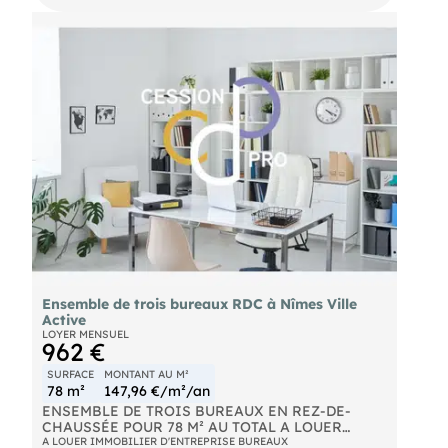
Ensemble de trois bureaux RDC à Nîmes Ville
Active
LOYER MENSUEL
962 €
SURFACE
MONTANT AU M²
78 m²
147,96 €/m²/an
ENSEMBLE DE TROIS BUREAUX EN REZ-DE-
CHAUSSÉE POUR 78 M² AU TOTAL A LOUER
NÎMES VILLE ACTIVE Bureaux à louer de qualité,
A LOUER IMMOBILIER D'ENTREPRISE BUREAUX