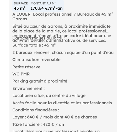
taxes, soit 5% du loyer triennal.
SURFACE
MONTANT AU M²
45 m²
170,64 €/m²/an
À LOUER  Local professionnel / Bureaux de 45 m² 
Garons
Situé au cœur de Garons, à proximité immédiate
de la place de la mairie, ce local professionnel
entièrement rénové offre un cadre idéal pour une
Caractéristiques du local :
activité libérale, administrative ou de services.
Surface totale : 45 m²
2 bureaux rénovés, chacun équipé d'un point d'eau
Climatisation réversible
Petite réserve
WC PMR
Parking gratuit à proximité
Environnement :
Local bien situé, au centre du village
Accès facile pour la clientèle et les professionnels
Conditions financières :
Loyer : 640 € / mois dont 40 € de charges
Taxe foncière : 420 € / an
Local idéal pour une profession libérale, un