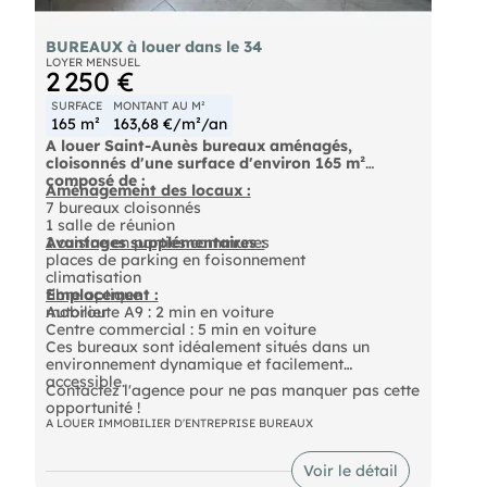
BUREAUX à louer dans le 34
LOYER MENSUEL
2 250 €
SURFACE
MONTANT AU M²
165 m²
163,68 €/m²/an
A louer Saint-Aunès bureaux aménagés,
cloisonnés d'une surface d'environ 165 m²
composé de :
Aménagement des locaux :
7 bureaux cloisonnés
1 salle de réunion
1 cuisine en parties communes
Avantages supplémentaires :
places de parking en foisonnement
climatisation
fibre optique
Emplacement :
mobilier
Autoroute A9 : 2 min en voiture
Centre commercial : 5 min en voiture
Ces bureaux sont idéalement situés dans un
environnement dynamique et facilement
accessible.
Contactez l'agence pour ne pas manquer pas cette
opportunité !
A LOUER IMMOBILIER D'ENTREPRISE BUREAUX
Voir le détail