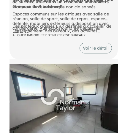
de surface utile dans un ensemble immobiliers
composé de 4 bâtiments.
Plateaux livrés aménagés non cloisonnés.
Espaces communs sur les attiques avec salle de
réunion, salle de sport, salle de repos, espace
détente, mobiliers extérieurs à disposition avec
Des plateaux classés ERP destinés à accueillir de
conciergerie. Vue époustouflante depuis les
l'enseignement, des bureaux, des activités
attiques.
médicales.
A LOUER IMMOBILIER D'ENTREPRISE BUREAUX
Certification BREEAM Very Good
Voir le détail