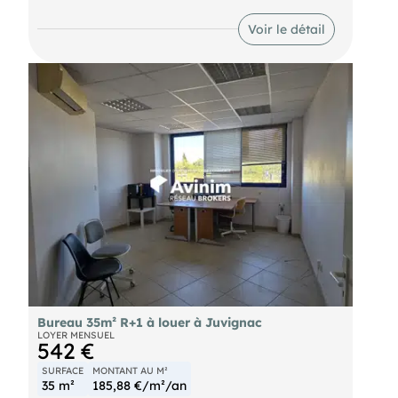
indépendant
Parties communes : accueil + zone détente (65 m²),
Voir le détail
sanitaires, 25 places stationnement privatives
Loyer 3 375 € HT/mois (hors charges) + provision
sur charges (à définir) € HT/mois
Possibilité de location ou achat de l'ensemble du
bâtiment composé de 2 niveaux et 3 lots :
- RDC, bureaux 160 m²
- RDC entrepôt 210 m²
- R+1, bureaux 370 m²
Contactez nous ***
Bureau 35m² R+1 à louer à Juvignac
LOYER MENSUEL
542 €
SURFACE
MONTANT AU M²
35 m²
185,88 €/m²/an