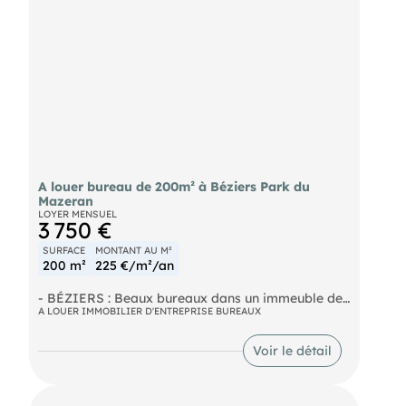
A louer bureau de 200m² à Béziers Park du
Mazeran
LOYER MENSUEL
3 750 €
SURFACE
MONTANT AU M²
200 m²
225 €/m²/an
- BÉZIERS : Beaux bureaux dans un immeuble de
standing neuf (2020) sur le techno Park du
A LOUER IMMOBILIER D'ENTREPRISE BUREAUX
Mazeran (proximité de la clinique Saint Privat) :
Au RDC d'un ensemble immobilier en parfait état
Voir le détail
cet ensemble de 200 m² environ se compose de :
- vaste espace d'accueil,
- 8 grands bureaux = de 9 à 17 m² environ
- une salle de réunion : 20 m² environ