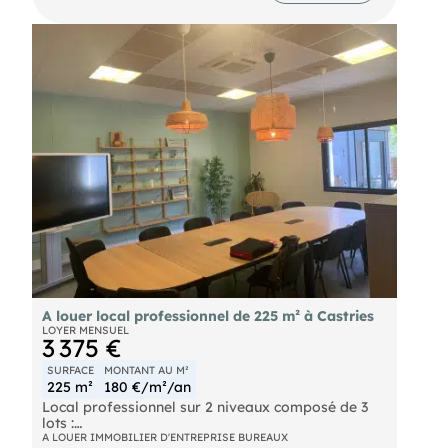
Possibilité de location ou achat de l'ensemble du
bâtiment composé de 2 niveaux et 3 lots :
- RDC, bureaux 160 m²
- RDC entrepôt 210 m²
- R+1, bureaux 370 m²
Contactez nous ***
A louer local professionnel de 225 m² à Castries
LOYER MENSUEL
3 375 €
SURFACE
MONTANT AU M²
225 m²
180 €/m²/an
Local professionnel sur 2 niveaux composé de 3
lots :
- LOT 1 au RDC, 160 m² de bureaux avec accès
A LOUER IMMOBILIER D'ENTREPRISE BUREAUX