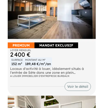
PREMIUM
MANDAT EXCLUSIF
A louer bureaux à l'entrée de Sète
LOYER MENSUEL
2 400 €
SURFACE
MONTANT AU M²
152 m²
189,48 €/m²/an
Locaux d'activité à louer, idéalement situés à
l'entrée de Sète dans une zone en plein
développement, proche de toutes commodités
A LOUER IMMOBILIER D'ENTREPRISE BUREAUX
notamment l'accès bus, autoroutier et gare,
assurant une desserte optimale.
Voir le détail
Locaux équipés de manière qualitative
comprenant 7 bureaux (dont 3 d'environ 15m2
pouvant être affectés en salle de réunion ou
espace de travail partagé), 1 grand open space de
plus de 45m2 équipé d'une cuisine, 1 local