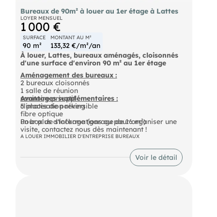
- (Agent immobilier
- Responsable)
Bureaux de 90m² à louer au 1er étage à Lattes
- Sete
LOYER MENSUEL
1 000 €
- Pour plus d'informations, contactez notre
secrétariat au
SURFACE
MONTANT AU M²
90 m²
133,32 €/m²/an
À louer, Lattes, bureaux aménagés, cloisonnés
d'une surface d'environ 90 m² au 1er étage
Aménagement des bureaux :
2 bureaux cloisonnés
1 salle de réunion
sanitaire privatif
Avantages supplémentaires :
5 places de parking
climatisation réversible
fibre optique
un box de stockage (garage de 16 m²)
Pour plus d'informations ou pour organiser une
visite, contactez nous dès maintenant !
A LOUER IMMOBILIER D'ENTREPRISE BUREAUX
Voir le détail