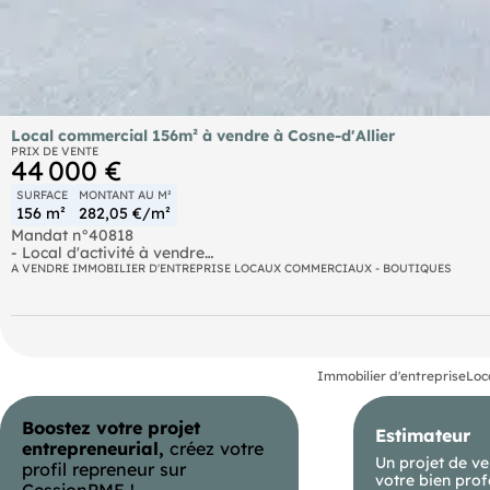
Local commercial 156m² à vendre à Cosne-d'Allier
PRIX DE VENTE
44 000 €
SURFACE
MONTANT AU M²
156 m²
282,05 €/m²
Mandat n°40818
- Local d'activité à vendre
A VENDRE IMMOBILIER D'ENTREPRISE LOCAUX COMMERCIAUX - BOUTIQUES
A Cosne d'Allier, a vendre un local commercial / bureaux / prof
Logement T3 à l'étage à rénover
vente dans l'état (toiture à revoir pour l'acquéreur)
parking gratuit a proximité
Immobilier d'entreprise
Loc
Plus d'infos contactez PRO
Boostez votre projet
Estimateur
- Prix de vente : 44000 € F.A.I
entrepreneurial,
créez votre
Un projet de ve
profil repreneur sur
- Honoraires : 4000 € TTC à la charge de l'acquéreur
votre bien prof
CessionPME !