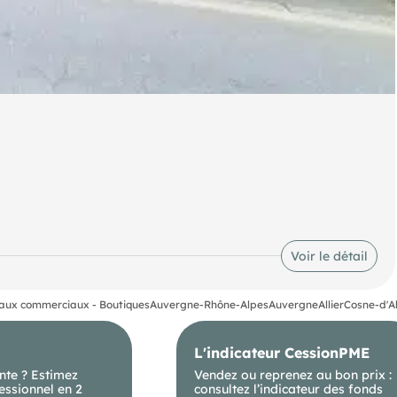
essions libérales au RDC
Voir le détail
aux commerciaux - Boutiques
Auvergne-Rhône-Alpes
Auvergne
Allier
Cosne-d'Al
L'indicateur CessionPME
nte ? Estimez
Vendez ou reprenez au bon prix :
essionnel en 2
consultez l’indicateur des fonds