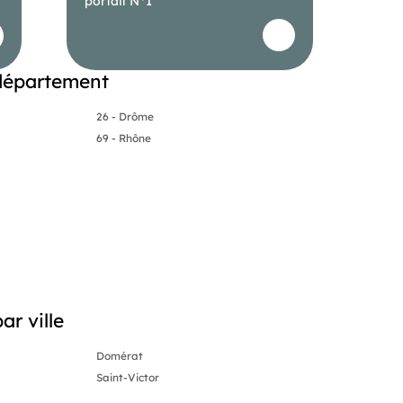
portail N°1
département
26 - Drôme
69 - Rhône
r ville
Domérat
Saint-Victor