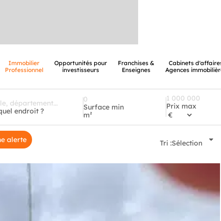
Immobilier
Opportunités pour
Franchises &
Cabinets d'affaire
Professionnel
investisseurs
Enseignes
Agences immobilièr
Prix max
Surface min
quel endroit ?
m²
e alerte
Tri :
Sélection