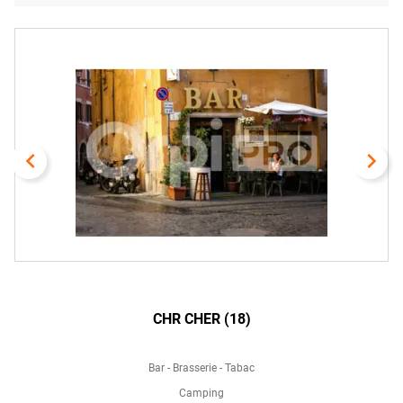
navigate_before
navigate_next
CHR CHER (18)
Bar - Brasserie - Tabac
Camping