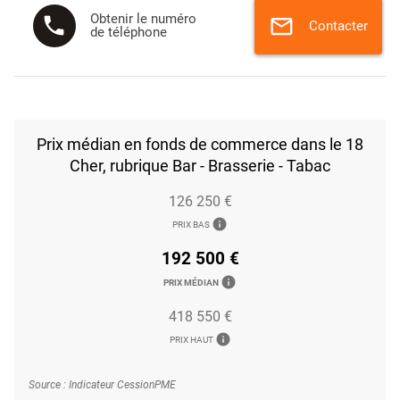
Obtenir le numéro
phone
mail
Contacter
de téléphone
Prix médian en fonds de commerce dans le 18
Cher, rubrique Bar - Brasserie - Tabac
126 250 €
info
PRIX BAS
192 500 €
info
PRIX MÉDIAN
418 550 €
info
PRIX HAUT
Source : Indicateur CessionPME