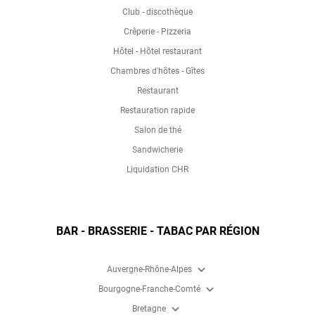
Club - discothèque
Crêperie - Pizzeria
Hôtel - Hôtel restaurant
Chambres d'hôtes - Gîtes
Restaurant
Restauration rapide
Salon de thé
Sandwicherie
Liquidation CHR
BAR - BRASSERIE - TABAC PAR RÉGION
expand_more
Auvergne-Rhône-Alpes
expand_more
Bourgogne-Franche-Comté
expand_more
Bretagne