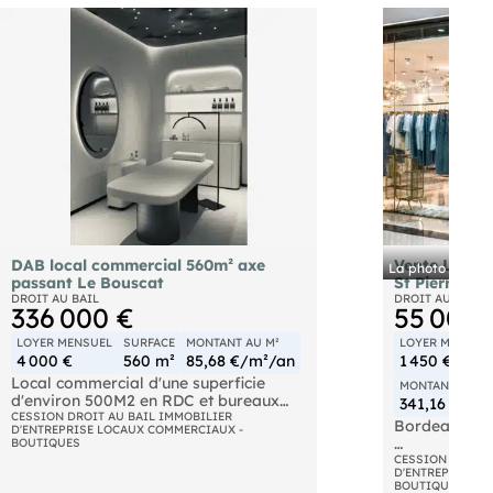
DAB local commercial 560m² axe
Vente Local
La photo présenté
passant Le Bouscat
St Pierre
DROIT AU BAIL
DROIT AU BAIL
336 000 €
55 000 
LOYER MENSUEL
SURFACE
MONTANT AU M²
LOYER MENSUE
4 000 €
560 m²
85,68 €/m²/an
1 450 €
Local commercial d'une superficie
MONTANT AU M²
d'environ 500M2 en RDC et bureaux
341,16 €/m²
d'environ 60M2 à l'étage Une quinzaine
CESSION DROIT AU BAIL IMMOBILIER
Bordeaux qua
D'ENTREPRISE LOCAUX COMMERCIAUX -
de places de stationnement privatives
BOUTIQUES
- Environnement résidentiel et
Local commer
CESSION DROIT 
commerçant avec une école à
D'ENTREPRISE L
sauf nuisanc
BOUTIQUES
proximité Bail 3/6/9