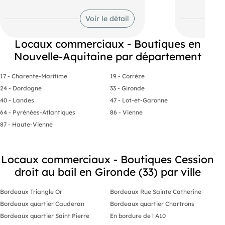
- Loyer mensuel 4000€ HT HC Idéal
Actuellement 
clinique esthétique ou pôle médical
Légumes Produ
Voir le détail
Très bon CA
Locaux commerciaux - Boutiques en
Quartier dy
Nouvelle-Aquitaine par département
17 - Charente-Maritime
19 - Corrèze
24 - Dordogne
33 - Gironde
40 - Landes
47 - Lot-et-Garonne
64 - Pyrénées-Atlantiques
86 - Vienne
87 - Haute-Vienne
Locaux commerciaux - Boutiques Cession
droit au bail en Gironde (33) par ville
Bordeaux Triangle Or
Bordeaux Rue Sainte Catherine
Bordeaux quartier Cauderan
Bordeaux quartier Chartrons
Bordeaux quartier Saint Pierre
En bordure de l A10