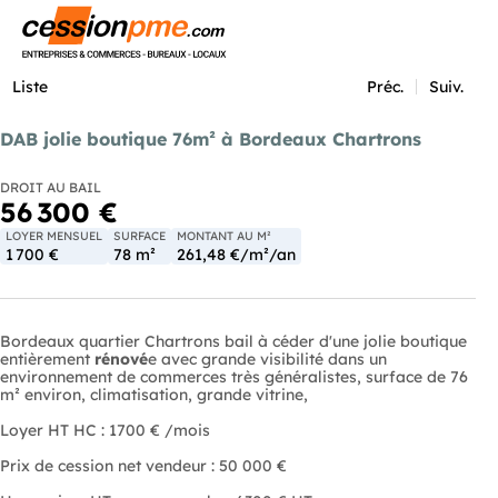
Menu
Liste
Préc.
Suiv.
DAB jolie boutique 76m² à Bordeaux Chartrons
DROIT AU BAIL
56 300 €
LOYER MENSUEL
SURFACE
MONTANT AU M²
1 700 €
78 m²
261,48 €/m²/an
Bordeaux quartier Chartrons bail à céder d'une jolie boutique
entièrement
rénové
e avec grande visibilité dans un
environnement de commerces très généralistes, surface de 76
m² environ, climatisation, grande vitrine,
Loyer HT HC : 1700 € /mois
Prix de cession net vendeur : 50 000 €