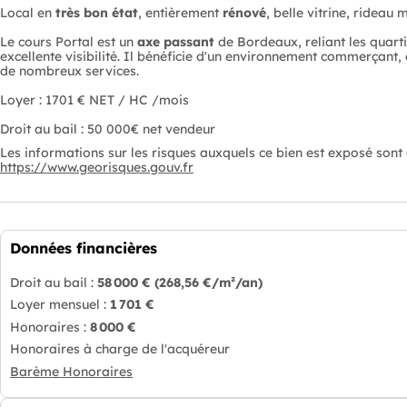
Local en
très bon état
, entièrement
rénové
, belle vitrine, rideau 
Le cours Portal est un
axe passant
de Bordeaux, reliant les quarti
excellente visibilité. Il bénéficie d'un environnement commerçan
de nombreux services.
Loyer : 1701 € NET / HC /mois
Droit au bail : 50 000€ net vendeur
Les informations sur les risques auxquels ce bien est exposé sont d
https://www.georisques.gouv.fr
Données financières
Droit au bail :
58 000 €
(268,56 €/m²/an)
Loyer mensuel :
1 701 €
Honoraires :
8 000 €
Honoraires à charge de l'acquéreur
Barème Honoraires