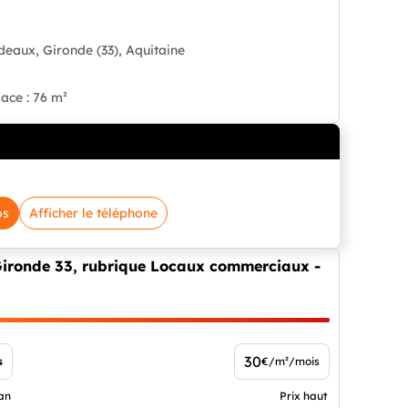
deaux, Gironde (33), Aquitaine
ace : 76 m²
os
Afficher le téléphone
 Gironde 33, rubrique Locaux commerciaux -
30
s
€/m²/mois
an
Prix haut