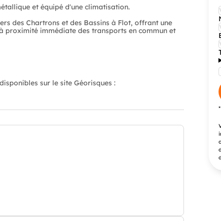
métallique et équipé d'une climatisation.
ers des Chartrons et des Bassins à Flot, offrant une
t, à proximité immédiate des transports en commun et
isponibles sur le site Géorisques :
V
i
c
d
d