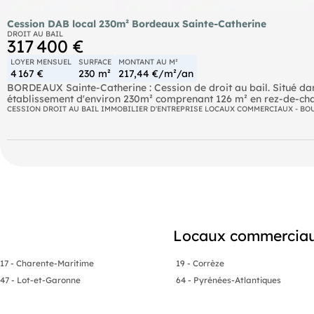
Cession DAB local 230m² Bordeaux Sainte-Catherine
DROIT AU BAIL
317 400 €
LOYER MENSUEL
SURFACE
MONTANT AU M²
4 167 €
230 m²
217,44 €/m²/an
BORDEAUX Sainte-Catherine : Cession de droit au bail. Situé dans la rue
établissement d'environ 230m² comprenant 126 m² en rez-de-cha
restauration.
CESSION DROIT AU BAIL IMMOBILIER D'ENTREPRISE LOCAUX COMMERCIAUX - BO
Etalage possible, belle visibilité.
Loyer : 4166.66€/mois/HT/HC
Droit au bail : 280 000€ net vendeur
Locaux commerciaux
17 - Charente-Maritime
19 - Corrèze
47 - Lot-et-Garonne
64 - Pyrénées-Atlantiques