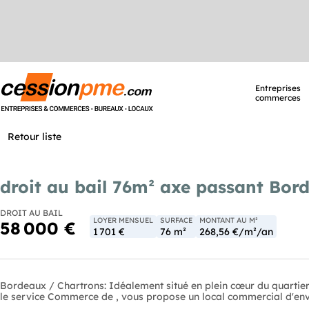
Entreprises
commerces
Retour liste
droit au bail 76m² axe passant Bor
DROIT AU BAIL
LOYER MENSUEL
SURFACE
MONTANT AU M²
58 000 €
1 701 €
76 m²
268,56 €/m²/an
Bordeaux / Chartrons: Idéalement situé en plein cœur du quartier
le service Commerce de , vous propose un local commercial d'env