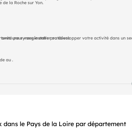
le de la Roche sur Yon.
 avec une synergie entre praticiens
nité pour vous installer ou développer votre activité dans un sect
de au .
 disponibles sur le site Géorisques :
 dans le Pays de la Loire par département