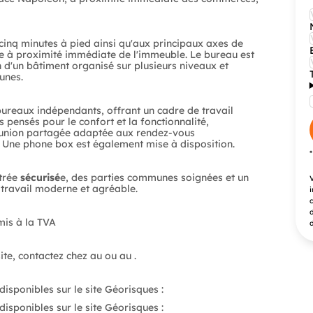
 cinq minutes à pied ainsi qu'aux principaux axes de
ible à proximité immédiate de l'immeuble. Le bureau est
n d'un bâtiment organisé sur plusieurs niveaux et
unes.
bureaux indépendants, offrant un cadre de travail
 pensés pour le confort et la fonctionnalité,
éunion partagée adaptée aux rendez-vous
. Une phone box est également mise à disposition.
ntrée
sécurisé
e, des parties communes soignées et un
V
travail moderne et agréable.
i
c
d
mis à la TVA
d
Pour toute information complémentaire ou pour organiser une visite, contactez chez au ou au .
disponibles sur le site Géorisques :
isponibles sur le site Géorisques :