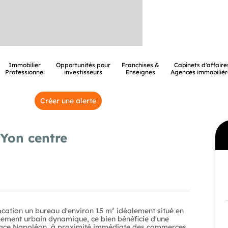
Immobilier
Opportunités pour
Franchises &
Cabinets d'affaire
Professionnel
investisseurs
Enseignes
Agences immobilièr
Créer une alerte
 Yon centre
location un bureau d'environ 15 m² idéalement situé en
nement urbain dynamique, ce bien bénéficie d'une
 place Napoléon, à proximité immédiate des commerces,