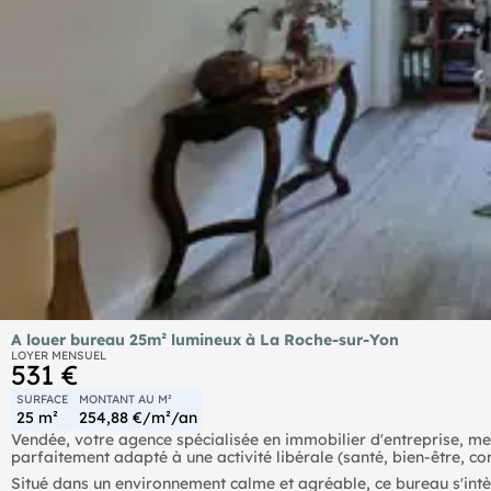
A louer bureau 25m² lumineux à La Roche-sur-Yon
LOYER MENSUEL
531 €
SURFACE
MONTANT AU M²
25 m²
254,88 €/m²/an
Vendée, votre agence spécialisée en immobilier d'entreprise, membre du cabinet Poitou Vendée, vous propose à l
parfaitement adapté à une activité libérale (santé, bien-être, cons
Situé dans un environnement calme et agréable, ce bureau s'intè