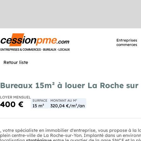
Entreprises
commerces
Retour liste
Bureaux 15m² à louer La Roche sur
LOYER MENSUEL
SURFACE
MONTANT AU M²
400 €
15 m²
320,04 €/m²/an
, votre spécialiste en immobilier d'entreprise, vous propose à la 
plein centre-ville de La Roche-sur-Yon. Implanté dans un environ
localisation
stratégique
entre le quartier de la gare SNCF et la