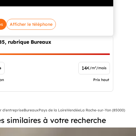
os
Afficher le téléphone
85, rubrique Bureaux
14
s
€/m²/mois
ian
Prix haut
r d'entreprise
Bureaux
Pays de la Loire
Vendée
La Roche-sur-Yon (85000)
 similaires à votre recherche