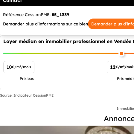
Contact
Référence CessionPME:
85_1339
Demander plus d'informations sur ce bien
Demander plus d'inf
Loyer médian en immobilier professionnel en Vendée 
10
12
€/m²/mois
€/m²/moi
Prix bas
Prix méd
Source: Indicateur CessionPME
Immobilie
Annonces