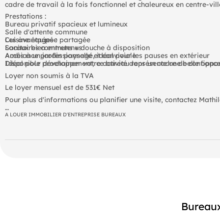
cadre de travail à la fois fonctionnel et chaleureux en centre-vil
Prestations :
Bureau privatif spacieux et lumineux
Salle d'attente commune
Cuisine équipée partagée
Les avantages :
Sanitaires communs + douche à disposition
Locaux bien entretenus
Accès à un jardin paysagé, idéal pour les pauses en extérieur
Ambiance professionnelle et conviviale
Idéal pour développer votre activité dans un cadre de confiance
Disponible prochainement, ce bureau représente une belle opportu
Loyer non soumis à la TVA
Le loyer mensuel est de 531€ Net
Pour plus d'informations ou planifier une visite, contactez Mathil
Les informations sur les risques auxquels ce bien est exposé sont
A LOUER IMMOBILIER D'ENTREPRISE BUREAUX
Bureaux