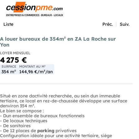
Menu
Liste
Préc.
Suiv.
A louer bureaux de 354m² en ZA La Roche sur
Yon
LOYER MENSUEL
4 275 €
SURFACE
MONTANT AU M²
354 m²
144,96 €/m²/an
Situé en zone dactivité recherchée, au sein dun immeuble
tertiaire, ce local en rez-de-chaussée développe une surface
denviron 354 m².
Le bien se compose :
- Dun ensemble de bureaux fonctionnels
- De locaux techniques
- De sanitaires
- De 12 places de
parking
privatives
Configuration idéale pour une activité tertiaire, siège