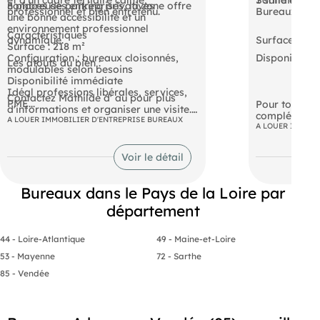
nombreuses entreprises, la zone offre
8 places de parking privatives
professionnel et bien entretenu.
Bureaux lumi
une bonne accessibilité et un
environnement professionnel
Caractéristiques
dynamique.
Surface de p
Surface : 218 m²
Configuration : bureaux cloisonnés,
Disponibilité 
Les atouts du bien :
modulables selon besoins
Disponibilité immédiate
Idéal professions libérales, services,
Contactez Mathilde d' au pour plus
PME...
Pour toute i
d'informations et organiser une visite.
complémentai
A LOUER IMMOBILIER D'ENTREPRISE BUREAUX
visite, contac
A LOUER IMMOBI
Mathil
Voir le détail
Les informati
auxquels ce 
Les informations sur les risques
Bureaux dans le Pays de la Loire par
disponibles s
auxquels ce bien est exposé sont
département
disponibles sur le site Géorisques :
44 - Loire-Atlantique
49 - Maine-et-Loire
53 - Mayenne
72 - Sarthe
85 - Vendée