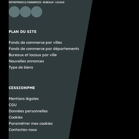
PLAN DU SITE
Fonds de commerce par villes
Fonds de commerce par départements
Bureaux et locaux par ville
Nouvelles annonces
Type de biens
CESSIONPME
Mentions légales
CGU
Données personnelles
Cookies
Paramétrer mes cookies
Contactez-nous