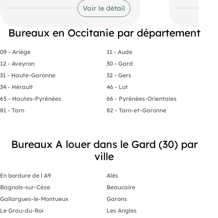
trouvent dans la pépinière
angle. Caract
Voir le détail
d'entreprises BIC Innov'up, un espace
- 2 plateaux 
coworking. Elle se situe au coeur d'une
de-chaussée :
ZA artisanale, à 5 minutes du centre-
types d'activ
Bureaux en Occitanie par département
ville de Nîmes et à proximité de l'A9.
idéal pour b
professionnel
- Modulables 
09 - Ariège
11 - Aude
seul plateau 
12 - Aveyron
30 - Gard
espaces peuv
divisés en pl
31 - Haute-Garonne
32 - Gers
s'adapter à v
34 - Hérault
46 - Lot
- Stationnem
gratuit entou
65 - Hautes-Pyrénées
66 - Pyrénées-Orientales
garantissant 
81 - Tarn
82 - Tarn-et-Garonne
pour vos coll
Prestations :
- Etat intéri
prêts à l'emp
Bureaux A louer dans le Gard (30) par
prévoir.
- Disponibili
ville
emménagemen
location:
- Loyer : 24
En bordure de l A9
Alès
de 140 m².
Bagnols-sur-Cèze
Beaucaire
- Location fle
configuration
Gallargues-le-Montueux
Garons
mieux. Ne ma
Le Grau-du-Roi
Les Angles
opportunité u