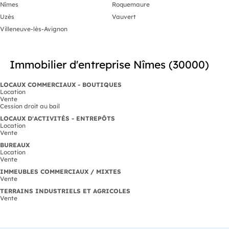
bureaux dan
Nîmes
Roquemaure
stratégique e
Uzès
Vauvert
nous dès mai
obtenir plus 
Villeneuve-lès-Avignon
Immobilier d'entreprise Nîmes (30000)
LOCAUX COMMERCIAUX - BOUTIQUES
Location
Vente
Cession droit au bail
LOCAUX D'ACTIVITÉS - ENTREPÔTS
Location
Vente
BUREAUX
Location
Vente
IMMEUBLES COMMERCIAUX / MIXTES
Vente
TERRAINS INDUSTRIELS ET AGRICOLES
Vente