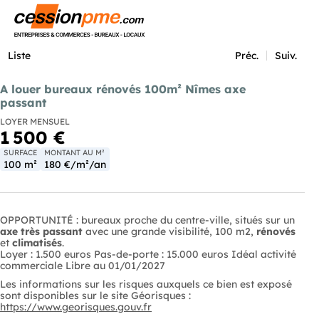
Menu
Liste
Préc.
Suiv.
A louer bureaux rénovés 100m² Nîmes axe
passant
LOYER MENSUEL
1 500 €
SURFACE
MONTANT AU M²
100 m²
180 €/m²/an
OPPORTUNITÉ : bureaux proche du centre-ville, situés sur un
axe très passant
avec une grande visibilité, 100 m2,
rénovés
et
climatisés
.
Loyer : 1.500 euros Pas-de-porte : 15.000 euros Idéal activité
commerciale Libre au 01/01/2027
Les informations sur les risques auxquels ce bien est exposé
sont disponibles sur le site Géorisques :
https://www.georisques.gouv.fr