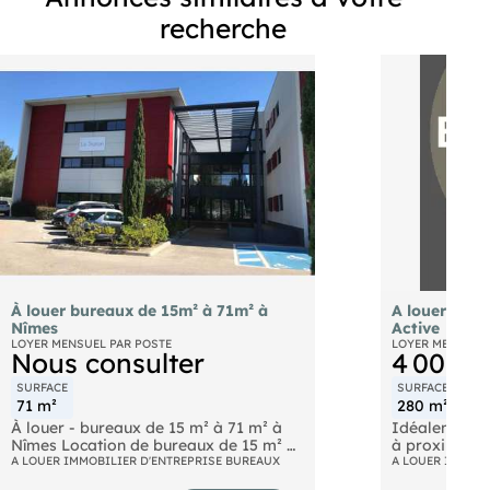
recherche
À louer bureaux de 15m² à 71m² à
A louer bure
Nîmes
Active
LOYER MENSUEL PAR POSTE
LOYER MENSUEL
Nous consulter
4 000 €
SURFACE
SURFACE
MONT
71 m²
280 m²
171
À louer - bureaux de 15 m² à 71 m² à
Idéalement si
Nîmes Location de bureaux de 15 m² à
à proximité 
71 m² à Nîmes, la préfecture du
A LOUER IMMOBILIER D'ENTREPRISE BUREAUX
Leroy Merlin,
A LOUER IMMOBI
département du Gard. Ces locaux se
bénéficient d'