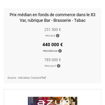
Prix médian en fonds de commerce dans le 83
Var, rubrique Bar - Brasserie - Tabac
251 500 €
info
PRIX BAS
440 000 €
info
PRIX MÉDIAN
785 000 €
info
PRIX HAUT
Source : Indicateur CessionPME