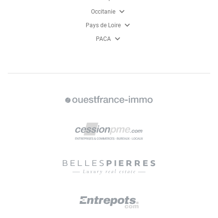
expand_more
Occitanie
expand_more
Pays de Loire
expand_more
PACA