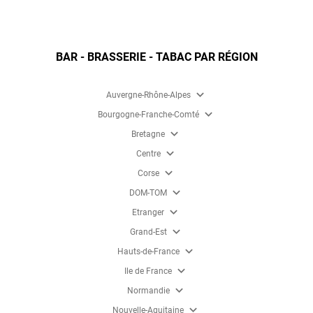
BAR - BRASSERIE - TABAC PAR RÉGION
expand_more
Auvergne-Rhône-Alpes
expand_more
Bourgogne-Franche-Comté
expand_more
Bretagne
expand_more
Centre
expand_more
Corse
expand_more
DOM-TOM
expand_more
Etranger
expand_more
Grand-Est
expand_more
Hauts-de-France
expand_more
Ile de France
expand_more
Normandie
expand_more
Nouvelle-Aquitaine