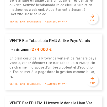
Belle affaire en angle dans un quartier résidentiel et
ouvrier. Activité hebdomadaire de 6h30 à 20h et en
matinée les week end. Appartement attenant à
l'activité. Belle salle de...
arrow_forward
Voir
VENTE - BAR - BRASSERIE - TABAC 200 M² VAR
VENTE Bar Tabac Loto PMU Arrière Pays Varois
274 000 €
Prix de vente :
En plein cœur de la Provence verte et de l'arrière pays
Varois, venez découvrir ce Bar Tabac Loto PMU plein
de charme. Il dispose d'un beau potentiel d'évolution
si l'on se met à la page dans la gestion comme la CB,
le...
arrow_forward
Voir
VENTE - BAR - BRASSERIE - TABAC 225 M² VAR
VENTE Bar FDJ PMU Licence IV dans le Haut Var