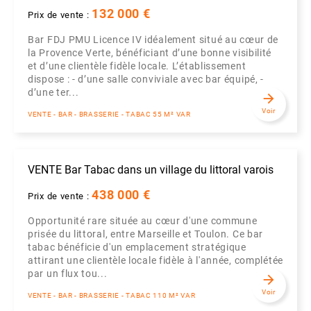
132 000 €
Prix de vente :
Bar FDJ PMU Licence IV idéalement situé au cœur de
la Provence Verte, bénéficiant d’une bonne visibilité
et d’une clientèle fidèle locale. L’établissement
dispose : - d’une salle conviviale avec bar équipé, -
d’une ter...
arrow_forward
Voir
VENTE - BAR - BRASSERIE - TABAC 55 M² VAR
VENTE Bar Tabac dans un village du littoral varois
438 000 €
Prix de vente :
Opportunité rare située au cœur d'une commune
prisée du littoral, entre Marseille et Toulon. Ce bar
tabac bénéficie d'un emplacement stratégique
attirant une clientèle locale fidèle à l'année, complétée
par un flux tou...
arrow_forward
Voir
VENTE - BAR - BRASSERIE - TABAC 110 M² VAR