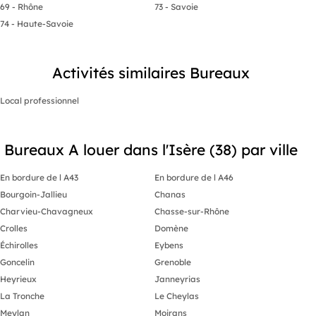
69 - Rhône
73 - Savoie
74 - Haute-Savoie
Activités similaires Bureaux
Local professionnel
Bureaux A louer dans l'Isère (38) par ville
En bordure de l A43
En bordure de l A46
Bourgoin-Jallieu
Chanas
Charvieu-Chavagneux
Chasse-sur-Rhône
Crolles
Domène
Échirolles
Eybens
Goncelin
Grenoble
Heyrieux
Janneyrias
La Tronche
Le Cheylas
Meylan
Moirans