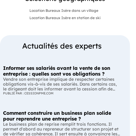
Location Bureaux Isère dans un village
Location Bureaux Isère en station de ski
Actualités des experts
Informer ses salariés avant la vente de son
entreprise : quelles sont vos obligations ?
Vendre son entreprise implique de respecter certaines
obligations vis-à-vis de ses salariés. Dans certains cas,
le dirigeant doit les informer avant la cession afin de
leur permettre, s'ils le souhaitent, de présenter une offre
PUBLIÉ PAR : CESSIONPME.COM
de reprise. Quelles entreprises sont concernées ? Quels
délais faut-il respecter ? Comment transmettre cette
information ? Voici ce que prévoit la réglementation.
Comment construire un business plan solide
L'essentiel Les entreprises de moins de 250 salariés sont
soumises, dans certains cas, à une obligation
pour reprendre une entreprise ?
d'information préalable des salariés. Cette obligation
Le business plan de reprise remplit trois fonctions. Il
concerne la vente d'un fonds de commerce ou la cession
permet d'abord au repreneur de structurer son projet et
de la majorité des titres d'une société. Le délai
de vérifier sa cohérence. Il sert ensuite à convaincre les