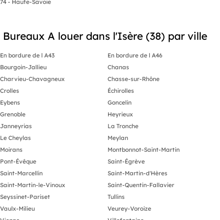
74 - Haute-Savoie
Bureaux A louer dans l'Isère (38) par ville
En bordure de l A43
En bordure de l A46
Bourgoin-Jallieu
Chanas
Charvieu-Chavagneux
Chasse-sur-Rhône
Crolles
Échirolles
Eybens
Goncelin
Grenoble
Heyrieux
Janneyrias
La Tronche
Le Cheylas
Meylan
Moirans
Montbonnot-Saint-Martin
Pont-Évêque
Saint-Égrève
Saint-Marcellin
Saint-Martin-d'Hères
Saint-Martin-le-Vinoux
Saint-Quentin-Fallavier
Seyssinet-Pariset
Tullins
Vaulx-Milieu
Veurey-Voroize