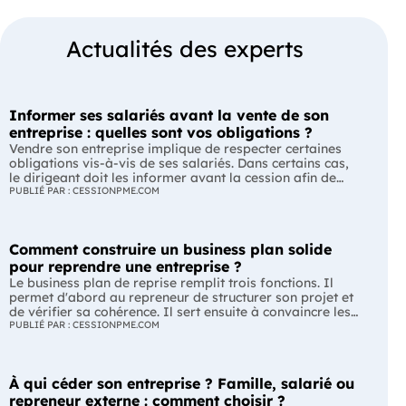
Actualités des experts
Informer ses salariés avant la vente de son
entreprise : quelles sont vos obligations ?
Vendre son entreprise implique de respecter certaines
obligations vis-à-vis de ses salariés. Dans certains cas,
le dirigeant doit les informer avant la cession afin de
leur permettre, s'ils le souhaitent, de présenter une offre
PUBLIÉ PAR : CESSIONPME.COM
de reprise. Quelles entreprises sont concernées ? Quels
délais faut-il respecter ? Comment transmettre cette
information ? Voici ce que prévoit la réglementation.
Comment construire un business plan solide
L'essentiel Les entreprises de moins de 250 salariés sont
soumises, dans certains cas, à une obligation
pour reprendre une entreprise ?
d'information préalable des salariés. Cette obligation
Le business plan de reprise remplit trois fonctions. Il
concerne la vente d'un fonds de commerce ou la cession
permet d'abord au repreneur de structurer son projet et
de la majorité des titres d'une société. Le délai
de vérifier sa cohérence. Il sert ensuite à convaincre les
d'information varie selon la taille de l'entreprise. Les
banques et les partenaires financiers de l'accompagner.
PUBLIÉ PAR : CESSIONPME.COM
salariés peuvent présenter une offre de reprise, mais ne
Enfin, il peut constituer un support de discussion avec le
peuvent pas empêcher la vente. Quelles entreprises sont
cédant en lui montrant que le projet de reprise est solide
concernées par l'obligation d'information des salariés ?
et réfléchi. L'essentiel Le business plan de reprise ne
L'obligation d'information concerne uniquement
À qui céder son entreprise ? Famille, salarié ou
consiste pas à reprendre les anciens comptes de
certaines entreprises et certaines opérations de cession.
l'entreprise. Il explique comment l'entreprise évoluera
repreneur externe : comment choisir ?