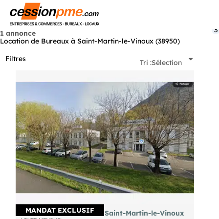
Menu
3
1 annonce
Location de Bureaux à Saint-Martin-le-Vinoux (38950)
Filtres
Tri :
Sélection
MANDAT EXCLUSIF
A louer local 188m² ZAC Saint-Martin-le-Vinoux