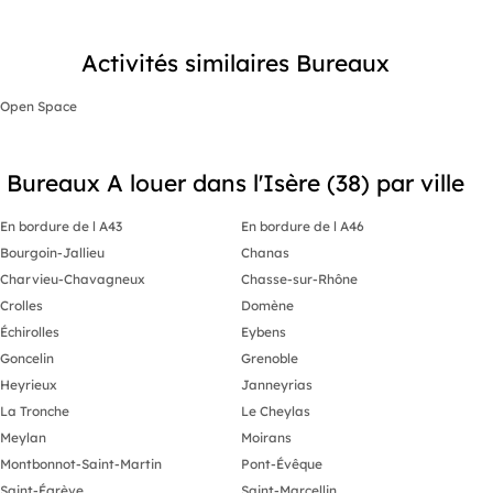
Activités similaires Bureaux
Open Space
Bureaux A louer dans l'Isère (38) par ville
En bordure de l A43
En bordure de l A46
Bourgoin-Jallieu
Chanas
Charvieu-Chavagneux
Chasse-sur-Rhône
Crolles
Domène
Échirolles
Eybens
Goncelin
Grenoble
Heyrieux
Janneyrias
La Tronche
Le Cheylas
Meylan
Moirans
Montbonnot-Saint-Martin
Pont-Évêque
Saint-Égrève
Saint-Marcellin