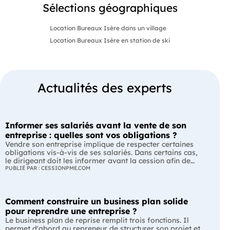
Sélections géographiques
Location Bureaux Isère dans un village
Location Bureaux Isère en station de ski
Actualités des experts
Informer ses salariés avant la vente de son
entreprise : quelles sont vos obligations ?
Vendre son entreprise implique de respecter certaines
obligations vis-à-vis de ses salariés. Dans certains cas,
le dirigeant doit les informer avant la cession afin de
leur permettre, s'ils le souhaitent, de présenter une offre
PUBLIÉ PAR : CESSIONPME.COM
de reprise. Quelles entreprises sont concernées ? Quels
délais faut-il respecter ? Comment transmettre cette
information ? Voici ce que prévoit la réglementation.
Comment construire un business plan solide
L'essentiel Les entreprises de moins de 250 salariés sont
soumises, dans certains cas, à une obligation
pour reprendre une entreprise ?
d'information préalable des salariés. Cette obligation
Le business plan de reprise remplit trois fonctions. Il
concerne la vente d'un fonds de commerce ou la cession
permet d'abord au repreneur de structurer son projet et