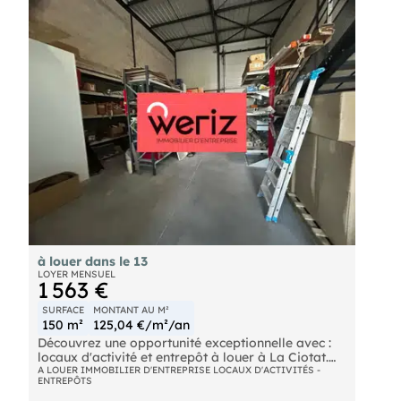
à louer dans le 13
LOYER MENSUEL
1 563 €
SURFACE
MONTANT AU M²
150 m²
125,04 €/m²/an
Découvrez une opportunité exceptionnelle avec :
locaux d'activité et entrepôt à louer à La Ciotat.
Profitez d'un espace fonctionnel en plain pied,
A LOUER IMMOBILIER D'ENTREPRISE LOCAUX D'ACTIVITÉS -
ENTREPÔTS
idéal pour optimiser votre activité. Inclus : deux
places de parking et un bureau aménagé pour