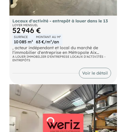
Individuel - Réf.964671
Locaux d'activité - entrepôt à louer dans le 13
LOYER MENSUEL
52 946 €
SURFACE
MONTANT AU M²
10 085 m²
63 €/m²/an
, acteur indépendant et local du marché de
l'immobilier d'entreprise en Métropole Aix
Marseille Provence vous propose au coeur de la
A LOUER IMMOBILIER D'ENTREPRISE LOCAUX D'ACTIVITÉS -
ENTREPÔTS
zone industrielle de Marignane, un entrepôt d'une
superficie totale de 10 085 m² . Ce site
indépendant bénéficie de quais filants, d'une
Voir le détail
grande aire de man'uvre et d'une grande hauteur
de stockage.