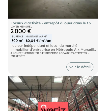
Locaux d'activité - entrepôt à louer dans le 13
LOYER MENSUEL
2 000 €
SURFACE
MONTANT AU M²
300 m²
80,04 €/m²/an
, acteur indépendant et local du marché
immobilier d'entreprise en Métropole Aix Marseille
Provence, vous propose à la location un espace
A LOUER IMMOBILIER D'ENTREPRISE LOCAUX D'ACTIVITÉS -
ENTREPÔTS
de 300 m² non divisibles à Marseille, idéal pour
des activités industrielles ou de stockage. Ce site
sécurisé offre deux portes sectionnelles, des
Voir le détail
bureaux, des parkings, un accès poids lourds et un
accès de plain-pied.