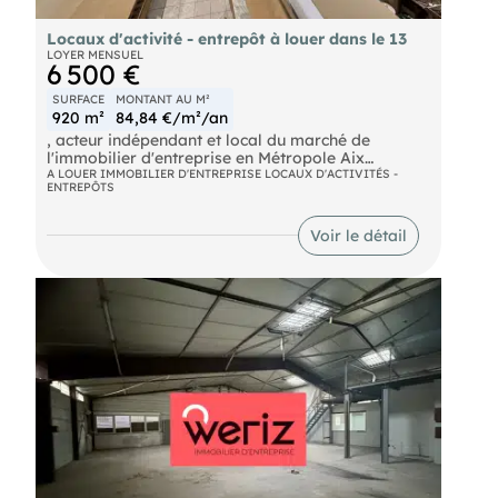
Locaux d'activité - entrepôt à louer dans le 13
LOYER MENSUEL
6 500 €
SURFACE
MONTANT AU M²
920 m²
84,84 €/m²/an
, acteur indépendant et local du marché de
l'immobilier d'entreprise en Métropole Aix
Marseille Provence, vous propose à la location
A LOUER IMMOBILIER D'ENTREPRISE LOCAUX D'ACTIVITÉS -
ENTREPÔTS
des locaux d'activité et entrepôts de 920 m² à
Aubagne. Ces espaces, en plain-pied, bénéficient
d'une hauteur sous plafond maximale de 7,4
Voir le détail
mètres, d'un accès poids lourds, de bureaux
climatisés, de la fibre, d'un parking et d'un site
clos sécurisé.