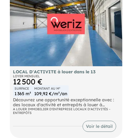
Disponible à partir du 1er octobre 2026, ce bien
allie fonctionnalité et accessibilité pour soutenir le
développement de votre projet.
Un cadre professionnel prêt à s'adapter à vos
ambitions.
LOCAL D'ACTIVITE à louer dans le 13
LOYER MENSUEL
12 500 €
SURFACE
MONTANT AU M²
1 365 m²
109,92 €/m²/an
Découvrez une opportunité exceptionnelle avec :
des locaux d'activité et entrepôts à louer à
Vitrolles. Idéalement situés, ces espaces
A LOUER IMMOBILIER D'ENTREPRISE LOCAUX D'ACTIVITÉS -
ENTREPÔTS
polyvalents sont parfaits pour optimiser vos
opérations logistiques ou industrielles. Profitez
d'une infrastructure moderne et fonctionnelle pour
Voir le détail
dynamiser votre entreprise.