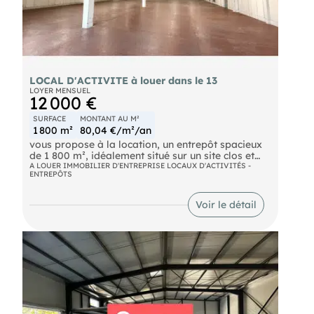
LOCAL D'ACTIVITE à louer dans le 13
LOYER MENSUEL
12 000 €
SURFACE
MONTANT AU M²
1 800 m²
80,04 €/m²/an
vous propose à la location, un entrepôt spacieux
de 1 800 m², idéalement situé sur un site clos et
sécurisé sur le secteur Nord de Marseille à
A LOUER IMMOBILIER D'ENTREPRISE LOCAUX D'ACTIVITÉS -
ENTREPÔTS
proximité des axes autoroutiers. Ces locaux
offrent un espace idéal pour le développement de
votre entreprise et s'accompagnent de bureaux
Voir le détail
climatisés. Le site bénéficie d'un quai de
déchargement, d'un accès plain-pied et est
accessible aux poids lourds.