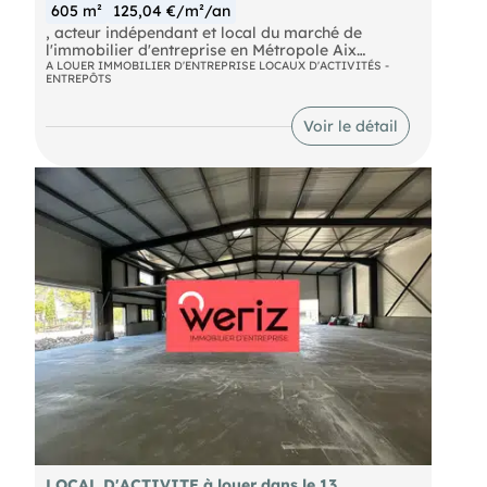
605 m²
125,04 €/m²/an
, acteur indépendant et local du marché de
l'immobilier d'entreprise en Métropole Aix
Marseille Provence vous propose un local
A LOUER IMMOBILIER D'ENTREPRISE LOCAUX D'ACTIVITÉS -
ENTREPÔTS
d'activité de 627 m² à la location situé dans le 8e
arrondissement de Marseille. Ce site bénéficie de
bureaux, d'un accès plain-pied et d'une proximité
Voir le détail
des grands axes routiers.
LOCAL D'ACTIVITE à louer dans le 13