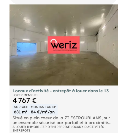
de plain-pied et bénéficient de 6 m de hauteur.
Locaux d'activité - entrepôt à louer dans le 13
LOYER MENSUEL
4 767 €
SURFACE
MONTANT AU M²
681 m²
84 €/m²/an
Situé en plein coeur de la ZI ESTROUBLANS, sur
un ensemble sécurisé par portail et à proximité
des axes autoroutiers, vous propose à la location
A LOUER IMMOBILIER D'ENTREPRISE LOCAUX D'ACTIVITÉS -
ENTREPÔTS
un local d'activité bénéficiant d'une surface de 682