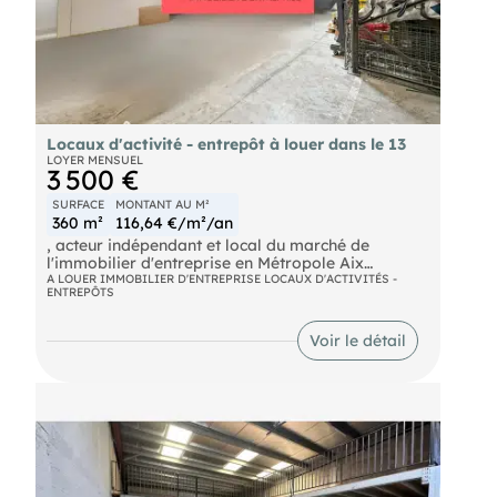
Locaux d'activité - entrepôt à louer dans le 13
LOYER MENSUEL
3 500 €
SURFACE
MONTANT AU M²
360 m²
116,64 €/m²/an
, acteur indépendant et local du marché de
l'immobilier d'entreprise en Métropole Aix
Marseille Provence vous propose à la location un
A LOUER IMMOBILIER D'ENTREPRISE LOCAUX D'ACTIVITÉS -
ENTREPÔTS
local mixte idéalement situé au coeur la zone
industrielle de Vitrolles, bénéficiant d'un accès
livraison de plain-pied, de bureaux totalement
Voir le détail
rénovés et de 6 places de parking privatives.