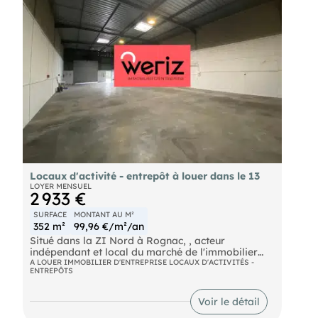
Locaux d'activité - entrepôt à louer dans le 13
LOYER MENSUEL
2 933 €
SURFACE
MONTANT AU M²
352 m²
99,96 €/m²/an
Situé dans la ZI Nord à Rognac, , acteur
indépendant et local du marché de l'immobilier
d'entreprise en Métropole Aix Marseille Provence
A LOUER IMMOBILIER D'ENTREPRISE LOCAUX D'ACTIVITÉS -
ENTREPÔTS
vous propose à la location, dans un ensemble
immobilier, une cellule de stockage de 362 m² avec
bureaux d'accompagnement.
Voir le détail
Les locaux sont accessibles par rideau métallique