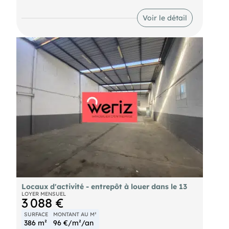
m² de stockage avec grandes hauteurs.
Des travaux de rafraîchissement sont en cours
Voir le détail
dans la partie stockage et bureaux.
Locaux d'activité - entrepôt à louer dans le 13
LOYER MENSUEL
3 088 €
SURFACE
MONTANT AU M²
386 m²
96 €/m²/an