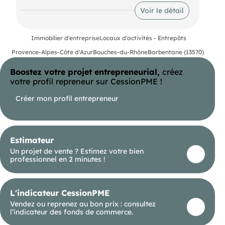
répondre à vos besoins professionnels. Ne
Voir le détail
manquez pas cette offre rare !
Immobilier d'entreprise
Locaux d'activités - Entrepôts
Provence-Alpes-Côte d'Azur
Bouches-du-Rhône
Barbentane (13570)
Boostez votre projet entrepreneurial,
créez
votre profil repreneur sur CessionPME !
Créer mon profil entrepreneur
Estimateur
Un projet de vente ? Estimez votre bien
professionnel en 2 minutes !
L'indicateur CessionPME
Vendez ou reprenez au bon prix : consultez
l’indicateur des fonds de commerce.