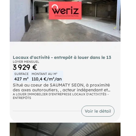
Locaux d'activité - entrepôt à louer dans le 13
LOYER MENSUEL
3 929 €
SURFACE
MONTANT AU M²
427 m²
110,4 €/m²/an
Situé au coeur de SAUMATY SEON, à proximité
des axes autoroutiers, , acteur indépendant et
local du marché de l'immobilier d'entreprise en
A LOUER IMMOBILIER D'ENTREPRISE LOCAUX D'ACTIVITÉS -
ENTREPÔTS
Métropole Aix Marseille Provence vous propose à
la location des locaux climatisés d'environ 427 m²
bénéficiant d'un accès plain-pied, de bureaux
Voir le détail
d'accompagnement, d'une mezzanine et d'une
belle hauteur sous plafond.