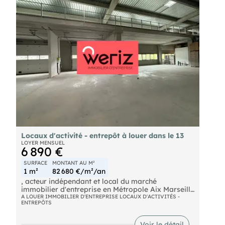
Locaux d'activité - entrepôt à louer dans le 13
LOYER MENSUEL
6 890 €
SURFACE
MONTANT AU M²
1 m²
82 680 €/m²/an
, acteur indépendant et local du marché
immobilier d'entreprise en Métropole Aix Marseille
Provence, propose à la location un espace de 636
A LOUER IMMOBILIER D'ENTREPRISE LOCAUX D'ACTIVITÉS -
ENTREPÔTS
m² non divisible, idéal pour des activités
industrielles ou logistiques. Situé dans la ZI
Athélia II à La Ciotat, ce bien s'inscrit dans un
Voir le détail