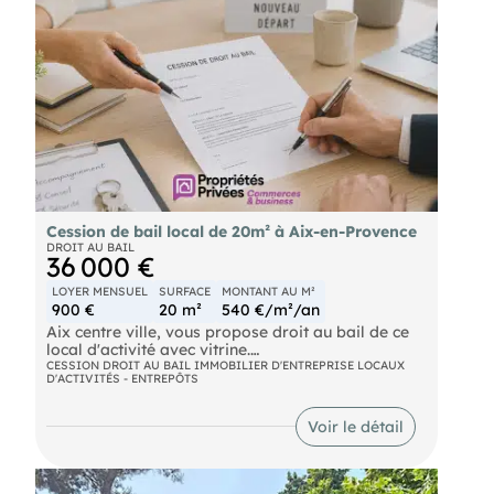
Cession de bail local de 20m² à Aix-en-Provence
DROIT AU BAIL
36 000 €
LOYER MENSUEL
SURFACE
MONTANT AU M²
900 €
20 m²
540 €/m²/an
Aix centre ville, vous propose droit au bail de ce
local d'activité avec vitrine.
Emplacement attractif à deux pas du Cours
CESSION DROIT AU BAIL IMMOBILIER D'ENTREPRISE LOCAUX
D'ACTIVITÉS - ENTREPÔTS
Mirabeau
La surface du local est d'environ 20 m2 et d'une
cave d'environ 15 m2.
Voir le détail
Le local dispose d'un wc.
Bail (3-6-9) tous commerces à l'exception de bar,
restauration...
Echéance bail: 2034.