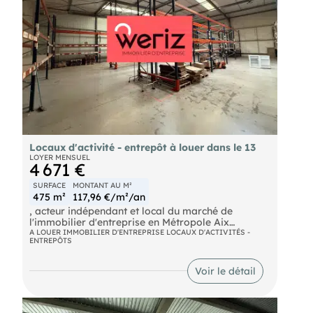
Locaux d'activité - entrepôt à louer dans le 13
LOYER MENSUEL
4 671 €
SURFACE
MONTANT AU M²
475 m²
117,96 €/m²/an
, acteur indépendant et local du marché de
l'immobilier d'entreprise en Métropole Aix
Marseille Provence vous propose un local
A LOUER IMMOBILIER D'ENTREPRISE LOCAUX D'ACTIVITÉS -
ENTREPÔTS
d'activité/ entrepôt à louer, d'environ 475 m². Ce
bien bénéficie de belles hauteurs sous plafond
allant jusqu'à 9m de haut, ainsi qu'un accès plain
Voir le détail
pied avec porte sectionnelle.