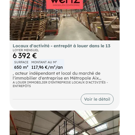
Locaux d'activité - entrepôt à louer dans le 13
LOYER MENSUEL
6 392 €
SURFACE
MONTANT AU M²
650 m²
117,96 €/m²/an
, acteur indépendant et local du marché de
l'immobilier d'entreprise en Métropole Aix
Marseille Provence vous propose un local
A LOUER IMMOBILIER D'ENTREPRISE LOCAUX D'ACTIVITÉS -
ENTREPÔTS
d'activité/ entrepôt à louer, d'environ 650 m². Ce
bien bénéficie de belles hauteurs sous plafond
allant jusqu'à 9m de haut, ainsi qu'un accès plain
Voir le détail
pied avec deux portes sectionnelles.