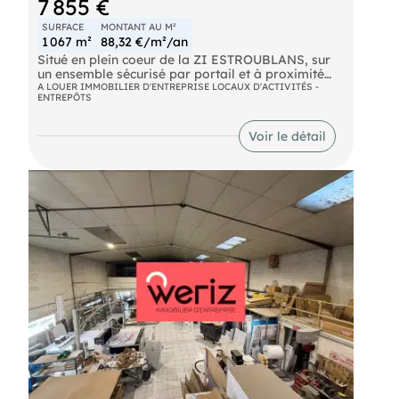
7 855 €
SURFACE
MONTANT AU M²
1 067 m²
88,32 €/m²/an
Situé en plein coeur de la ZI ESTROUBLANS, sur
un ensemble sécurisé par portail et à proximité
des axes autoroutiers, vous propose à la location
A LOUER IMMOBILIER D'ENTREPRISE LOCAUX D'ACTIVITÉS -
ENTREPÔTS
un local d'activité bénéficiant d'une surface de 980
m² environ de stockage avec grandes hauteurs et
100 m² de bureaux entièrement rénovés en R+1.
Voir le détail
Des travaux de rafraîchissement sont en cours
dans la partie stockage (dalle, peinture ')