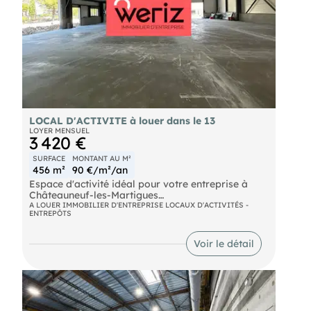
LOCAL D'ACTIVITE à louer dans le 13
LOYER MENSUEL
3 420 €
SURFACE
MONTANT AU M²
456 m²
90 €/m²/an
Espace d'activité idéal pour votre entreprise à
Châteauneuf-les-Martigues
A LOUER IMMOBILIER D'ENTREPRISE LOCAUX D'ACTIVITÉS -
ENTREPÔTS
Découvrez ce local professionnel de 456 m²,
parfaitement adapté à vos besoins d'implantation
ou d'expansion.
Voir le détail
Situé dans la zone dynamique du 13220
Châteauneuf-les-Martigues, cet espace offre
unegrande flexibilité pour accueillir vos activités
commerciales, artisanales ou logistiques.