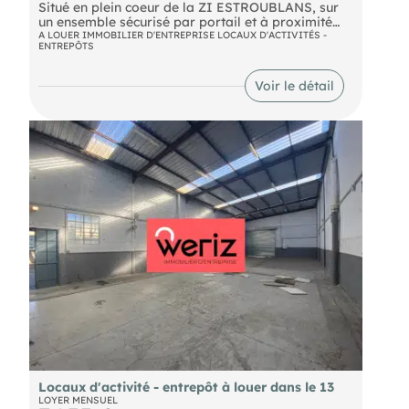
Situé en plein coeur de la ZI ESTROUBLANS, sur
un ensemble sécurisé par portail et à proximité
des axes autoroutiers, vous propose à la location
A LOUER IMMOBILIER D'ENTREPRISE LOCAUX D'ACTIVITÉS -
ENTREPÔTS
un local d'activité bénéficiant d'une surface de 300
m² de stockage avec grandes hauteurs et 100 m²
de bureaux entièrement rénovés en R+1.
Voir le détail
Des travaux de rafraîchissement sont en cours
dans la partie stockage (dalle, peinture ')
Locaux d'activité - entrepôt à louer dans le 13
LOYER MENSUEL