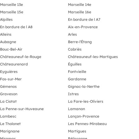
Marseille 13e
Marseille 14e
Marseille 15e
Marseille 16e
Alpilles
En bordure de l A7
En bordure de l A8
Aix-en-Provence
Alleins
Arles
Aubagne
Berre-l'Étang
Bouc-Bel-Air
Cabriès
Châteauneuf-le-Rouge
Châteauneuf-les-Martigues
Châteaurenard
Éguilles
Eyguières
Fontvieille
Fos-sur-Mer
Gardanne
Gémenos
Gignac-la-Nerthe
Graveson
Istres
La Ciotat
La Fare-les-Oliviers
La Penne-sur-Huveaune
Lamanon
Lambesc
Lançon-Provence
Le Tholonet
Les Pennes-Mirabeau
Marignane
Martigues
Miramas
Pélissanne