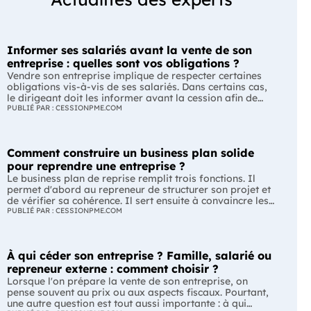
Informer ses salariés avant la vente de son
entreprise : quelles sont vos obligations ?
Vendre son entreprise implique de respecter certaines
obligations vis-à-vis de ses salariés. Dans certains cas,
le dirigeant doit les informer avant la cession afin de
leur permettre, s'ils le souhaitent, de présenter une offre
PUBLIÉ PAR : CESSIONPME.COM
de reprise. Quelles entreprises sont concernées ? Quels
délais faut-il respecter ? Comment transmettre cette
information ? Voici ce que prévoit la réglementation.
Comment construire un business plan solide
L'essentiel Les entreprises de moins de 250 salariés sont
soumises, dans certains cas, à une obligation
pour reprendre une entreprise ?
d'information préalable des salariés. Cette obligation
Le business plan de reprise remplit trois fonctions. Il
concerne la vente d'un fonds de commerce ou la cession
permet d'abord au repreneur de structurer son projet et
de la majorité des titres d'une société. Le délai
de vérifier sa cohérence. Il sert ensuite à convaincre les
d'information varie selon la taille de l'entreprise. Les
banques et les partenaires financiers de l'accompagner.
PUBLIÉ PAR : CESSIONPME.COM
salariés peuvent présenter une offre de reprise, mais ne
Enfin, il peut constituer un support de discussion avec le
peuvent pas empêcher la vente. Quelles entreprises sont
cédant en lui montrant que le projet de reprise est solide
concernées par l'obligation d'information des salariés ?
et réfléchi. L'essentiel Le business plan de reprise ne
L'obligation d'information concerne uniquement
À qui céder son entreprise ? Famille, salarié ou
consiste pas à reprendre les anciens comptes de
certaines entreprises et certaines opérations de cession.
l'entreprise. Il explique comment l'entreprise évoluera
repreneur externe : comment choisir ?
Vous êtes concerné si : votre entreprise emploie moins
après le changement de dirigeant. C'est un document
Lorsque l'on prépare la vente de son entreprise, on
de 250 salariés ; vous vendez votre fonds de commerce
indispensable pour structurer votre projet et convaincre
pense souvent au prix ou aux aspects fiscaux. Pourtant,
ou plus de 50 % des parts sociales ou des actions de
vos partenaires. À quoi sert vraiment un business plan
une autre question est tout aussi importante : à qui
votre société. À l'inverse, cette obligation ne s'applique