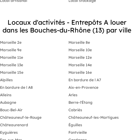
Local artisanal
Local stockage
Locaux d'activités - Entrepôts A louer
dans les Bouches-du-Rhône (13) par ville
Marseille 2e
Marseille 8e
Marseille 9e
Marseille 10e
Marseille 11e
Marseille 12e
Marseille 13e
Marseille 14e
Marseille 15e
Marseille 16e
Alpilles
En bordure de l A7
En bordure de l A8
Aix-en-Provence
Alleins
Arles
Aubagne
Berre-l'Étang
Bouc-Bel-Air
Cabriès
Châteauneuf-le-Rouge
Châteauneuf-les-Martigues
Châteaurenard
Éguilles
Eyguières
Fontvieille
Fos-sur-Mer
Gardanne