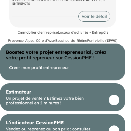
ENTREPÔTS
Mots-clés de recherche :
entrepôt Alpilles, local activité Arles, dépôt
Tarascon, entrepôt Fontvieille, hangar Saint-
Voir le détail
Rémy-de-Provence, stockage professionnel
Alpilles, local artisanal Arles, entrepôt Camargue,
bâtiment stockage Tarascon, dépôt matériel
Immobilier d'entreprise
Locaux d'activités - Entrepôts
Bouches-du-Rhône, entrepôt grande hauteur, local
logistique Arles, entrepôt Maussane, hangar
Provence-Alpes-Côte d'Azur
Bouches-du-Rhône
Fontvieille (13990)
Paradou, local activité Saint-Martin-de-Crau.
Boostez votre projet entrepreneurial,
créez
votre profil repreneur sur CessionPME !
Créer mon profil entrepreneur
Estimateur
Un projet de vente ? Estimez votre bien
professionnel en 2 minutes !
L'indicateur CessionPME
Vendez ou reprenez au bon prix : consultez