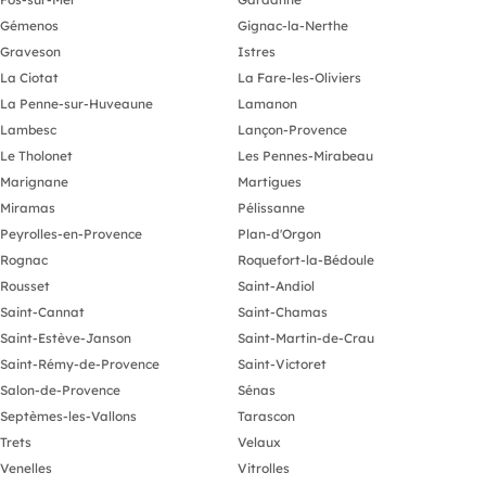
Gémenos
Gignac-la-Nerthe
Graveson
Istres
La Ciotat
La Fare-les-Oliviers
La Penne-sur-Huveaune
Lamanon
Lambesc
Lançon-Provence
Le Tholonet
Les Pennes-Mirabeau
Marignane
Martigues
Miramas
Pélissanne
Peyrolles-en-Provence
Plan-d'Orgon
Rognac
Roquefort-la-Bédoule
Rousset
Saint-Andiol
Saint-Cannat
Saint-Chamas
Saint-Estève-Janson
Saint-Martin-de-Crau
Saint-Rémy-de-Provence
Saint-Victoret
Salon-de-Provence
Sénas
Septèmes-les-Vallons
Tarascon
Trets
Velaux
Venelles
Vitrolles