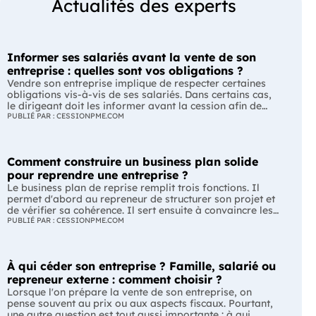
Actualités des experts
Informer ses salariés avant la vente de son
entreprise : quelles sont vos obligations ?
Vendre son entreprise implique de respecter certaines
obligations vis-à-vis de ses salariés. Dans certains cas,
le dirigeant doit les informer avant la cession afin de
leur permettre, s'ils le souhaitent, de présenter une offre
PUBLIÉ PAR : CESSIONPME.COM
de reprise. Quelles entreprises sont concernées ? Quels
délais faut-il respecter ? Comment transmettre cette
information ? Voici ce que prévoit la réglementation.
Comment construire un business plan solide
L'essentiel Les entreprises de moins de 250 salariés sont
soumises, dans certains cas, à une obligation
pour reprendre une entreprise ?
d'information préalable des salariés. Cette obligation
Le business plan de reprise remplit trois fonctions. Il
concerne la vente d'un fonds de commerce ou la cession
permet d'abord au repreneur de structurer son projet et
de la majorité des titres d'une société. Le délai
de vérifier sa cohérence. Il sert ensuite à convaincre les
d'information varie selon la taille de l'entreprise. Les
banques et les partenaires financiers de l'accompagner.
PUBLIÉ PAR : CESSIONPME.COM
salariés peuvent présenter une offre de reprise, mais ne
Enfin, il peut constituer un support de discussion avec le
peuvent pas empêcher la vente. Quelles entreprises sont
cédant en lui montrant que le projet de reprise est solide
concernées par l'obligation d'information des salariés ?
et réfléchi. L'essentiel Le business plan de reprise ne
L'obligation d'information concerne uniquement
À qui céder son entreprise ? Famille, salarié ou
consiste pas à reprendre les anciens comptes de
certaines entreprises et certaines opérations de cession.
l'entreprise. Il explique comment l'entreprise évoluera
repreneur externe : comment choisir ?
Vous êtes concerné si : votre entreprise emploie moins
après le changement de dirigeant. C'est un document
Lorsque l'on prépare la vente de son entreprise, on
de 250 salariés ; vous vendez votre fonds de commerce
indispensable pour structurer votre projet et convaincre
pense souvent au prix ou aux aspects fiscaux. Pourtant,
ou plus de 50 % des parts sociales ou des actions de
vos partenaires. À quoi sert vraiment un business plan
une autre question est tout aussi importante : à qui