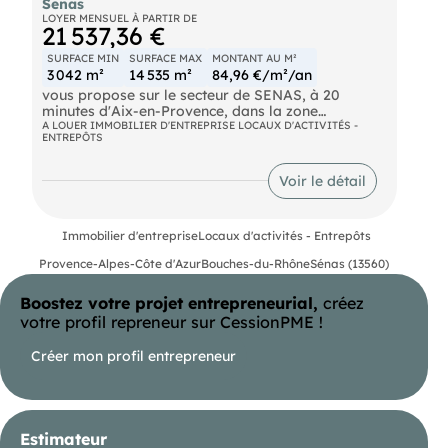
Senas
LOYER MENSUEL À PARTIR DE
21 537,36 €
SURFACE MIN
SURFACE MAX
MONTANT AU M²
3 042 m²
14 535 m²
84,96 €/m²/an
vous propose sur le secteur de SENAS, à 20
minutes d'Aix-en-Provence, dans la zone
industrielle des Saurins, une plateforme neuve de
A LOUER IMMOBILIER D'ENTREPRISE LOCAUX D'ACTIVITÉS -
ENTREPÔTS
type messagerie, disponible à la location. Ce
bâtiment, jouissant de cellules mixtes avec
bureaux et nombreux parkings, peut-être divisé
Voir le détail
ou loué dans son intégralité. Offre rare sur le
secteur.
Aéroport Marseille Provence à 25 min SNCF AIX
Immobilier d'entreprise
Locaux d'activités - Entrepôts
TGV à 25 min Autoroute A7
Provence-Alpes-Côte d'Azur
Bouches-du-Rhône
Sénas (13560)
Boostez votre projet entrepreneurial,
créez
votre profil repreneur sur CessionPME !
Créer mon profil entrepreneur
Estimateur