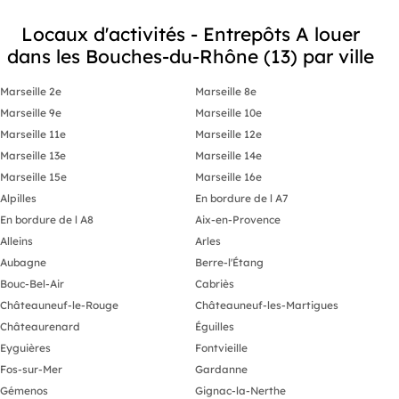
Locaux d'activités - Entrepôts A louer
dans les Bouches-du-Rhône (13) par ville
Marseille 2e
Marseille 8e
Marseille 9e
Marseille 10e
Marseille 11e
Marseille 12e
Marseille 13e
Marseille 14e
Marseille 15e
Marseille 16e
Alpilles
En bordure de l A7
En bordure de l A8
Aix-en-Provence
Alleins
Arles
Aubagne
Berre-l'Étang
Bouc-Bel-Air
Cabriès
Châteauneuf-le-Rouge
Châteauneuf-les-Martigues
Châteaurenard
Éguilles
Eyguières
Fontvieille
Fos-sur-Mer
Gardanne
Gémenos
Gignac-la-Nerthe