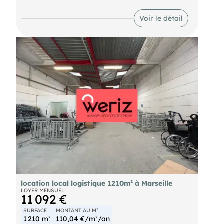
des activités industrielles ou logistiques. Ce local
bénéficie d'un accès de plain-pied, d'un accès
Voir le détail
poids lourds et d'une hauteur sous plafond de 7
mètres.
location local logistique 1210m² à Marseille
LOYER MENSUEL
11 092 €
SURFACE
MONTANT AU M²
1 210 m²
110,04 €/m²/an