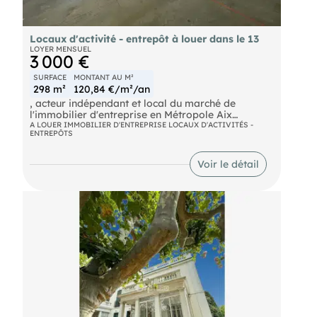
Locaux d'activité - entrepôt à louer dans le 13
LOYER MENSUEL
3 000 €
SURFACE
MONTANT AU M²
298 m²
120,84 €/m²/an
, acteur indépendant et local du marché de
l'immobilier d'entreprise en Métropole Aix
Marseille Provence vous propose à la location une
A LOUER IMMOBILIER D'ENTREPRISE LOCAUX D'ACTIVITÉS -
ENTREPÔTS
surface mixte d'environ 298 m² en RDC, composée
d'une partie stockage et d'une partie bureaux.
Ce site en très bon état, bénéficie d'un accès plain-
Voir le détail
pied avec porte sectionnelle.