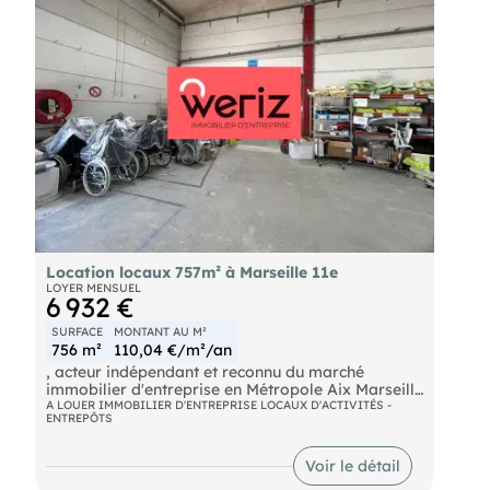
Location locaux 757m² à Marseille 11e
LOYER MENSUEL
6 932 €
SURFACE
MONTANT AU M²
756 m²
110,04 €/m²/an
, acteur indépendant et reconnu du marché
immobilier d'entreprise en Métropole Aix Marseille
Provence, vous propose à la location un espace
A LOUER IMMOBILIER D'ENTREPRISE LOCAUX D'ACTIVITÉS -
ENTREPÔTS
de 757 m² non divisibles à Marseille, idéal pour
des activités industrielles ou logistiques. Ce local
bénéficie d'un accès de plain-pied, d'un accès
Voir le détail
poids lourds et d'une hauteur sous plafond de 7