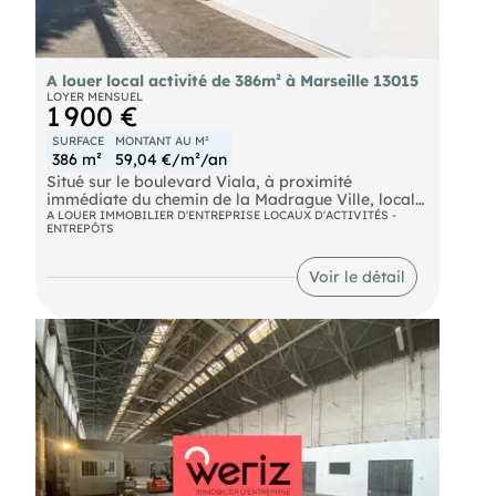
A louer local activité de 386m² à Marseille 13015
LOYER MENSUEL
1 900 €
SURFACE
MONTANT AU M²
386 m²
59,04 €/m²/an
Situé sur le boulevard Viala, à proximité
immédiate du chemin de la Madrague Ville, local
d'activités/entrepôt d'une surface totale de
A LOUER IMMOBILIER D'ENTREPRISE LOCAUX D'ACTIVITÉS -
ENTREPÔTS
385,79m2, avec hall entrée, bureaux, petite cuisine,
sanitaires, deux grandes pièces avec un point
d'eau, et une mezzanine.Des travaux
Voir le détail
d'aménagement sont à prévoir afin d'adapter le
local aux besoins de l'activité envisagée.