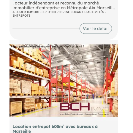
, acteur indépendant et reconnu du marché
immobilier d'entreprise en Métropole Aix Marseille
Provence, vous propose à la location un espace
A LOUER IMMOBILIER D'ENTREPRISE LOCAUX D'ACTIVITÉS -
ENTREPÔTS
de 1 210 m² non divisibles à Marseille, idéal pour
des activités industrielles ou logistiques. Ce local
bénéficie d'un accès de plain-pied, d'un accès
Voir le détail
poids lourds et d'une hauteur sous plafond de 7
mètres.
Location entrepôt 605m² avec bureaux à
Marseille