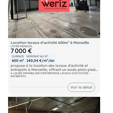
Location locaux d'activité 600m² à Marseille
LOYER MENSUEL
7 000 €
SURFACE
MONTANT AU M²
600 m²
140,04 €/m²/an
propose à la location des locaux d'activité et
entrepôts à Marseille, offrant un accès plain-pied
et PL, une porte sectionnelle, ainsi que 170 m² de
A LOUER IMMOBILIER D'ENTREPRISE LOCAUX D'ACTIVITÉS -
ENTREPÔTS
bureaux climatisés. Le site clos dispose de places
de parking et d'une alimentation en triphasé 380V,
garantissant fonctionnalité et sécurité.
Voir le détail