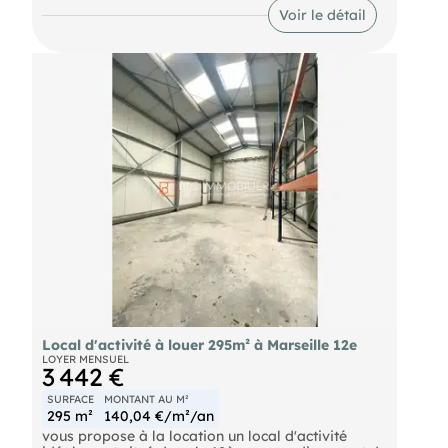
Ce site en très bon état, bénéficie d'un accès plain-
Voir le détail
pied avec porte sectionnelle.
Local d'activité à louer 295m² à Marseille 12e
LOYER MENSUEL
3 442 €
SURFACE
MONTANT AU M²
295 m²
140,04 €/m²/an
vous propose à la location un local d'activité