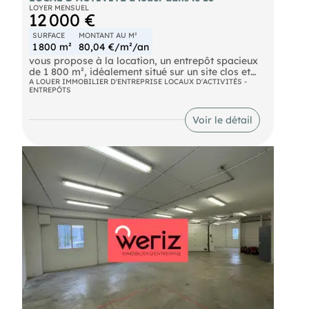
LOYER MENSUEL
12 000 €
SURFACE
MONTANT AU M²
1 800 m²
80,04 €/m²/an
vous propose à la location, un entrepôt spacieux
de 1 800 m², idéalement situé sur un site clos et
sécurisé sur le secteur Nord de Marseille à
A LOUER IMMOBILIER D'ENTREPRISE LOCAUX D'ACTIVITÉS -
ENTREPÔTS
proximité des axes autoroutiers. Ces locaux
offrent un espace idéal pour le développement de
votre entreprise et s'accompagnent de bureaux
Voir le détail
climatisés. Le site bénéficie d'un quai de
déchargement, d'un accès plain-pied et est
accessible aux poids lourds.