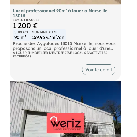
Local professionnel 90m² à louer à Marseille
13015
LOYER MENSUEL
1 200 €
SURFACE
MONTANT AU M²
90 m²
159,96 €/m²/an
Proche des Aygalades 13015 Marseille, nous vous
proposons un local professionnel à louer d'une
surface d'environ 90m².Usage exclusif pour des
A LOUER IMMOBILIER D'ENTREPRISE LOCAUX D'ACTIVITÉS -
ENTREPÔTS
activités médicales et paramédicales. Idéal pour
des Kinésithérapeutes. Il se compose d'un bel
espace avec une grande baie vitrée, d'un accueil,
Voir le détail
de 5 bureaux, d'un sanitaire et d'un open space à
usage d'équipements de gymnastique, 2
climatiseurs, sol tomette, 5 places de parking en
extérieur pour la clientèle.Loyer mensuel : 1.305€
CC