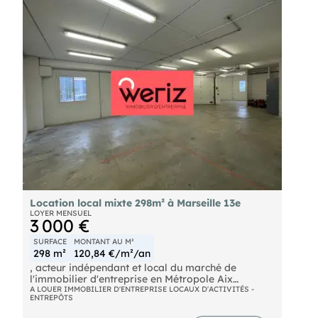
Location local mixte 298m² à Marseille 13e
LOYER MENSUEL
3 000 €
SURFACE
MONTANT AU M²
298 m²
120,84 €/m²/an
, acteur indépendant et local du marché de
l'immobilier d'entreprise en Métropole Aix
Marseille Provence vous propose à la location une
A LOUER IMMOBILIER D'ENTREPRISE LOCAUX D'ACTIVITÉS -
ENTREPÔTS
surface mixte d'environ 298 m² en RDC, composée
d'une partie stockage et d'une partie bureaux.