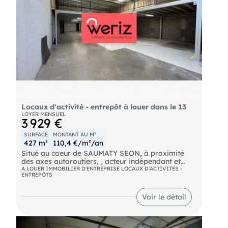
Locaux d'activité - entrepôt à louer dans le 13
LOYER MENSUEL
3 929 €
SURFACE
MONTANT AU M²
427 m²
110,4 €/m²/an
Situé au coeur de SAUMATY SEON, à proximité
des axes autoroutiers, , acteur indépendant et
local du marché de l'immobilier d'entreprise en
A LOUER IMMOBILIER D'ENTREPRISE LOCAUX D'ACTIVITÉS -
ENTREPÔTS
Métropole Aix Marseille Provence vous propose à
la location des locaux climatisés d'environ 427 m²
bénéficiant d'un accès plain-pied, de bureaux
Voir le détail
d'accompagnement, d'une mezzanine et d'une
belle hauteur sous plafond.