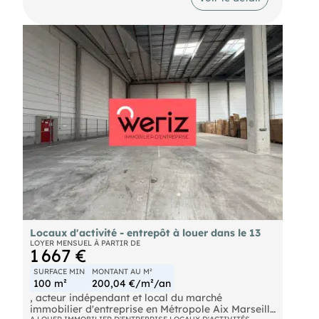
bureaux, des parkings, un accès poids lourds et un
accès de plain-pied.
Locaux d'activité - entrepôt à louer dans le 13
LOYER MENSUEL À PARTIR DE
1 667 €
SURFACE MIN
MONTANT AU M²
100 m²
200,04 €/m²/an
, acteur indépendant et local du marché
immobilier d'entreprise en Métropole Aix Marseille