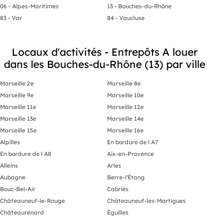
06 - Alpes-Maritimes
13 - Bouches-du-Rhône
83 - Var
84 - Vaucluse
Locaux d'activités - Entrepôts A louer
dans les Bouches-du-Rhône (13) par ville
Marseille 2e
Marseille 8e
Marseille 9e
Marseille 10e
Marseille 11e
Marseille 12e
Marseille 13e
Marseille 14e
Marseille 15e
Marseille 16e
Alpilles
En bordure de l A7
En bordure de l A8
Aix-en-Provence
Alleins
Arles
Aubagne
Berre-l'Étang
Bouc-Bel-Air
Cabriès
Châteauneuf-le-Rouge
Châteauneuf-les-Martigues
Châteaurenard
Éguilles