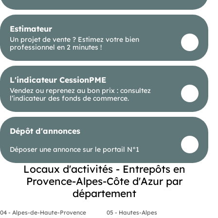
d'informations, contactez au
- Provision sur taxe foncière mensuelle : 454 soit 5
445 annuel,
Estimateur
- Provision sur charges mensuelle : 504 soit 6 050
Un projet de vente ? Estimez votre bien
annuel,
professionnel en 2 minutes !
- Dépôt de garantie : 16 638
- Honoraires dagence : 9 982 HT.
L'indicateur CessionPME
Vendez ou reprenez au bon prix : consultez
l’indicateur des fonds de commerce.
Dépôt d'annonces
Déposer une annonce sur le portail N°1
Locaux d'activités - Entrepôts en
Provence-Alpes-Côte d'Azur par
département
04 - Alpes-de-Haute-Provence
05 - Hautes-Alpes