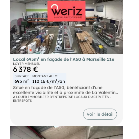
Local 695m² en façade de l'A50 à Marseille 11e
LOYER MENSUEL
6 378 €
SURFACE
MONTANT AU M²
695 m²
110,16 €/m²/an
Situé en façade de l'A50, bénéficiant d'une
excellente visibilité et à proximité de La Valentine,
vous propose à la location un local composé de
A LOUER IMMOBILIER D'ENTREPRISE LOCAUX D'ACTIVITÉS -
ENTREPÔTS
surface de stockage, showroom et bureaux en
RDC et R+1.
Les locaux sont parfaitement adaptés à des
Voir le détail
activités de comptoir, d'atelier et de préparation.