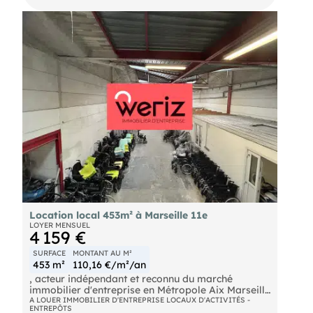
mètres.
Location local 453m² à Marseille 11e
LOYER MENSUEL
4 159 €
SURFACE
MONTANT AU M²
453 m²
110,16 €/m²/an
, acteur indépendant et reconnu du marché
immobilier d'entreprise en Métropole Aix Marseille
Provence, vous propose à la location un espace
A LOUER IMMOBILIER D'ENTREPRISE LOCAUX D'ACTIVITÉS -
ENTREPÔTS
de 453 m² non divisibles à Marseille, idéal pour