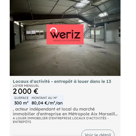
Locaux d'activité - entrepôt à louer dans le 13
LOYER MENSUEL
2 000 €
SURFACE
MONTANT AU M²
300 m²
80,04 €/m²/an
, acteur indépendant et local du marché
immobilier d'entreprise en Métropole Aix Marseille
Provence, vous propose à la location un espace
A LOUER IMMOBILIER D'ENTREPRISE LOCAUX D'ACTIVITÉS -
ENTREPÔTS
de 300 m² non divisibles à Marseille, idéal pour
des activités industrielles ou de stockage. Ce site
sécurisé offre deux portes sectionnelles, des
Voir le détail