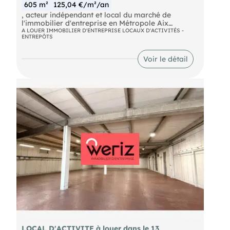
605 m²
125,04 €/m²/an
, acteur indépendant et local du marché de
l'immobilier d'entreprise en Métropole Aix
Marseille Provence vous propose un local
A LOUER IMMOBILIER D'ENTREPRISE LOCAUX D'ACTIVITÉS -
ENTREPÔTS
d'activité de 627 m² à la location situé dans le 8e
arrondissement de Marseille. Ce site bénéficie de
bureaux, d'un accès plain-pied et d'une proximité
Voir le détail
des grands axes routiers.
LOCAL D'ACTIVITE à louer dans le 13