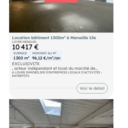
Location bâtiment 1300m² à Marseille 15e
LOYER MENSUEL
10 417 €
SURFACE
MONTANT AU M²
1 300 m²
96,12 €/m²/an
EXCLUSIVITE
, acteur indépendant et local du marché de
l'immobilier d'entreprise en Métropole Aix
A LOUER IMMOBILIER D'ENTREPRISE LOCAUX D'ACTIVITÉS -
ENTREPÔTS
Marseille Provence vous propose à la location un
bâtiment bénéficiant de 1300 m² environ au sol
accessible par porte coulissante de plain-pied.
Voir le détail
Les locaux disposent de 8,5m de hauteur, d'un
espace de stockage en mezzanine de 300m² et
d'une partie de bureaux entièrement rénovés .