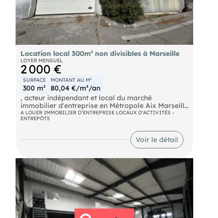
Location local 300m² non divisibles à Marseille
LOYER MENSUEL
2 000 €
SURFACE
MONTANT AU M²
300 m²
80,04 €/m²/an
, acteur indépendant et local du marché
immobilier d'entreprise en Métropole Aix Marseille
Provence, vous propose à la location un espace
A LOUER IMMOBILIER D'ENTREPRISE LOCAUX D'ACTIVITÉS -
ENTREPÔTS
de 300 m² non divisibles à Marseille, idéal pour
des activités industrielles ou de stockage. Ce site
sécurisé offre deux portes sectionnelles, des
Voir le détail
bureaux, des parkings, un accès poids lourds et un
accès de plain-pied.