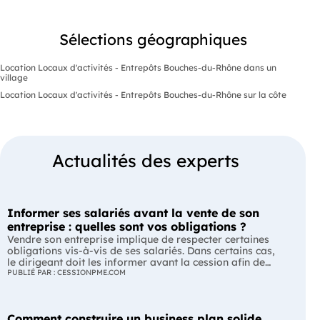
Sélections géographiques
Location Locaux d'activités - Entrepôts Bouches-du-Rhône dans un
village
Location Locaux d'activités - Entrepôts Bouches-du-Rhône sur la côte
Actualités des experts
Informer ses salariés avant la vente de son
entreprise : quelles sont vos obligations ?
Vendre son entreprise implique de respecter certaines
obligations vis-à-vis de ses salariés. Dans certains cas,
le dirigeant doit les informer avant la cession afin de
leur permettre, s'ils le souhaitent, de présenter une offre
PUBLIÉ PAR : CESSIONPME.COM
de reprise. Quelles entreprises sont concernées ? Quels
délais faut-il respecter ? Comment transmettre cette
information ? Voici ce que prévoit la réglementation.
Comment construire un business plan solide
L'essentiel Les entreprises de moins de 250 salariés sont