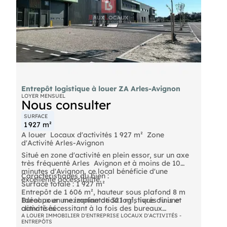
Entrepôt logistique à louer ZA Arles-Avignon
LOYER MENSUEL
Nous consulter
SURFACE
1 927 m²
A louer  Locaux d'activités 1 927 m²  Zone
d'Activité Arles-Avignon
Situé en zone d'activité en plein essor, sur un axe
très fréquenté Arles  Avignon et à moins de 10
minutes d'Avignon, ce local bénéficie d'une
Caractéristiques du bien :
excellente accessibilité.
Surface totale : 1 927 m²
Entrepôt de 1 606 m², hauteur sous plafond 8 m
Bureaux en mezzanine de 321 m², livrés finis et
Idéal pour une implantation logistique ou une
climatisés
activité nécessitant à la fois des bureaux
Quais de déchargement avec 2 portes
fonctionnels et un entrepôt spacieux, dans une
A LOUER IMMOBILIER D'ENTREPRISE LOCAUX D'ACTIVITÉS -
ENTREPÔTS
sectionnelles : une à quai, l'autre de plain-pied
zone dynamique et en développement.