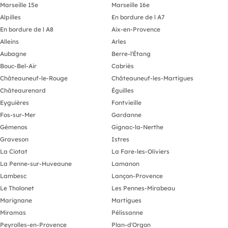
Marseille 15e
Marseille 16e
Alpilles
En bordure de l A7
En bordure de l A8
Aix-en-Provence
Alleins
Arles
Aubagne
Berre-l'Étang
Bouc-Bel-Air
Cabriès
Châteauneuf-le-Rouge
Châteauneuf-les-Martigues
Châteaurenard
Éguilles
Eyguières
Fontvieille
Fos-sur-Mer
Gardanne
Gémenos
Gignac-la-Nerthe
Graveson
Istres
La Ciotat
La Fare-les-Oliviers
La Penne-sur-Huveaune
Lamanon
Lambesc
Lançon-Provence
Le Tholonet
Les Pennes-Mirabeau
Marignane
Martigues
Miramas
Pélissanne
Peyrolles-en-Provence
Plan-d'Orgon