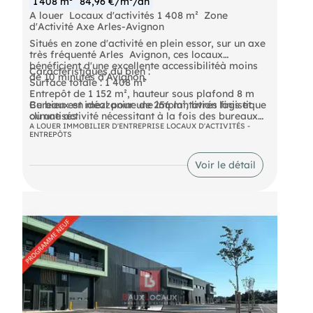
1 408 m²
84,96 €/m²/an
A louer  Locaux d'activités 1 408 m²  Zone
d'Activité Axe Arles-Avignon
Situés en zone d'activité en plein essor, sur un axe
très fréquenté Arles  Avignon, ces locaux
bénéficient d'une excellente accessibilitéà moins
Caractéristiques du bien :
de 10 minutes d'Avignon.
Surface totale : 1 408 m²
Entrepôt de 1 152 m², hauteur sous plafond 8 m
Bureaux en mezzanine de 256 m², livrés finis et
Ce bien est idéal pour une implantation logistique
climatisés
ou une activité nécessitant à la fois des bureaux
Quais de déchargement avec 2 portes
fonctionnels et un entrepôt spacieux, dans une
A LOUER IMMOBILIER D'ENTREPRISE LOCAUX D'ACTIVITÉS -
ENTREPÔTS
sectionnelles : une à quai, l'autre de plain-pied
zone dynamique et en développement.
Terrain clos avec places de parking privatives
Voir le détail