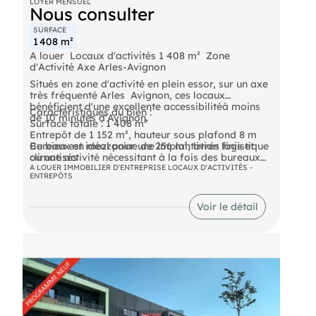
LOYER MENSUEL
Nous consulter
SURFACE
1 408 m²
A louer  Locaux d'activités 1 408 m²  Zone
d'Activité Axe Arles-Avignon
Situés en zone d'activité en plein essor, sur un axe
très fréquenté Arles  Avignon, ces locaux
bénéficient d'une excellente accessibilitéà moins
Caractéristiques du bien :
de 10 minutes d'Avignon.
Surface totale : 1 408 m²
Entrepôt de 1 152 m², hauteur sous plafond 8 m
Bureaux en mezzanine de 256 m², livrés finis et
Ce bien est idéal pour une implantation logistique
climatisés
ou une activité nécessitant à la fois des bureaux
Quais de déchargement avec 2 portes
fonctionnels et un entrepôt spacieux, dans une
A LOUER IMMOBILIER D'ENTREPRISE LOCAUX D'ACTIVITÉS -
ENTREPÔTS
sectionnelles : une à quai, l'autre de plain-pied
zone dynamique et en développement.
Terrain clos avec places de parking privatives
Voir le détail