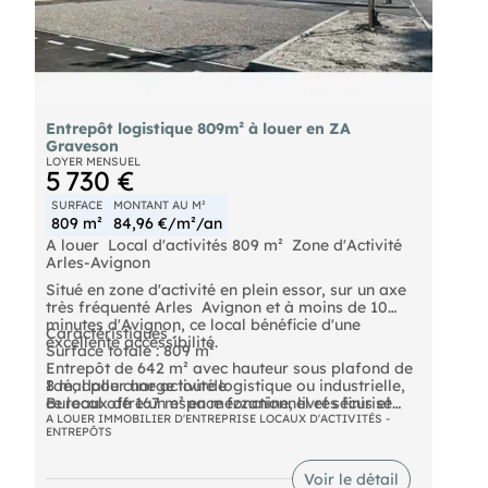
Entrepôt logistique 809m² à louer en ZA
Graveson
LOYER MENSUEL
5 730 €
SURFACE
MONTANT AU M²
809 m²
84,96 €/m²/an
A louer  Local d'activités 809 m²  Zone d'Activité
Arles-Avignon
Situé en zone d'activité en plein essor, sur un axe
très fréquenté Arles  Avignon et à moins de 10
minutes d'Avignon, ce local bénéficie d'une
Caractéristiques :
excellente accessibilité.
Surface totale : 809 m²
Entrepôt de 642 m² avec hauteur sous plafond de
8 m, dalle charge lourde
Idéal pour une activité logistique ou industrielle,
Bureaux de 167 m² en mezzanine, livrés finis et
ce local offre un espace fonctionnel et sécurisé
climatisés
dans une zone dynamique et en développement.
A LOUER IMMOBILIER D'ENTREPRISE LOCAUX D'ACTIVITÉS -
ENTREPÔTS
Quais de déchargement avec 2 portes
sectionnelles : une à quai, l'autre de plain-pied
Terrain clos avec places de parking privatives
Voir le détail