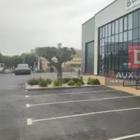
15 Places de Parkings VL dont 2 bornes électriques
Accès PL et SEMI
Toiture Isolée
Bardage bac acier double peau
Sol dalle béton quartzé
- 1.5 T/m²
Triphasé
Tarif jaune
- forte puissance électrique
Entrepôt climatisé/chauffé
Mezzanine de 250 m²
- 500kg/m²
Caractéristiques techniques des bureaux :
RDC : espace accueil/showroom, salle de réfectoire, bureaux cloi
R+1 : grands bureaux cloisonnés, salle de réunion, espace déten
Fibre optique
Faux plafond
Sol PVC
Extérieur : terrain entièrement goudronné, arrosage automatique
Pour plus de renseignements, contactez moi au
Honoraires de 19 800 € HT à la charge du locataire. 150 € HT/mo
cours. Les informations sur les risques auxquels ce bien est expo