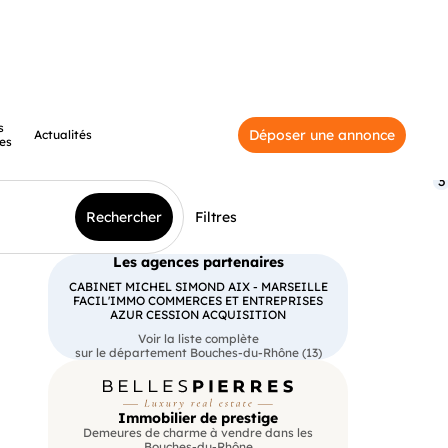
s
Déposer une annonce
Actualités
es
3
Rechercher
Filtres
Les agences partenaires
CABINET MICHEL SIMOND AIX - MARSEILLE
FACIL'IMMO COMMERCES ET ENTREPRISES
AZUR CESSION ACQUISITION
Voir la liste complète
sur le département Bouches-du-Rhône (13)
Immobilier de prestige
Demeures de charme à vendre dans les
Bouches-du-Rhône