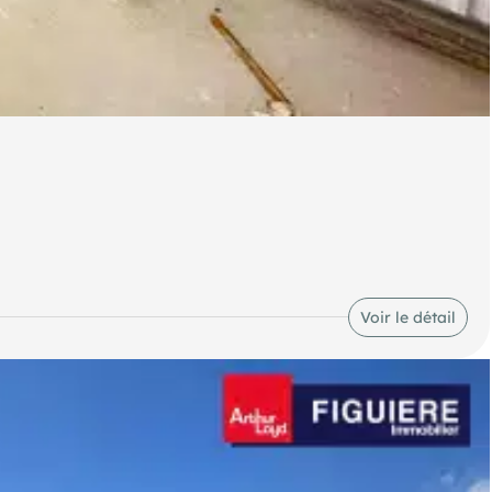
 box de stockage sont disponibles à la location, avec des
Voir le détail
olution de rangement pratique et accessible.
choisie.
 sont parfaits pour du stockage à court ou long terme.