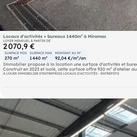
Locaux d'activités + bureaux 1440m² à Miramas
LOYER MENSUEL À PARTIR DE
2 070,9 €
SURFACE MIN
SURFACE MAX
MONTANT AU M²
270 m²
1 440 m²
92,04 €/m²/an
Immobilier propose à la location une surface d'activités et bur
Construit en 2023 et isolé, cette surface offre 920 m² d'atelier
(charge 500 kg/m²) . L'atelier, chauffé et climatisé, bénéficie d
A LOUER IMMOBILIER D'ENTREPRISE LOCAUX D'ACTIVITÉS - ENTREPÔTS
électrique (5x5 m). Équipé en 380 V (tarif jaune), il dispose d'un 
salle de réunion, WC et douche vestiaire. 15 places de parking po
activités et mezzanine sans les bureaux.
Autoroute A54/ A7 Aéroport Marseille Provence 35 mins SNCF M