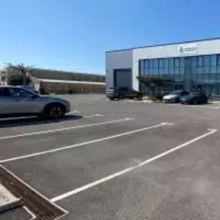
, au ou, à . Selon l'article L.561.5 du Code Monétaire et Financier, pour l'organisation de la visite, la présentation d'une pièce
d'identité vous sera demandée. Cette annonce a été rédigée sou
879208106 SALON DE PROVENCE auprès de , au capital de 44 920 euros, - 44 Nantes. Carte Professionnelle 
immeubles et fonds de commerce (T) et Gestion immobilière (G) n
Boétie, 75008 Paris - n°28137 J pour 2 000 000 euros pour T et 
professionnelle par GALIAN-SMABTP n° de police 28137.J Mandat 
projet immobilier
(EI) Agent Commercial - Numéro RSAC : - .