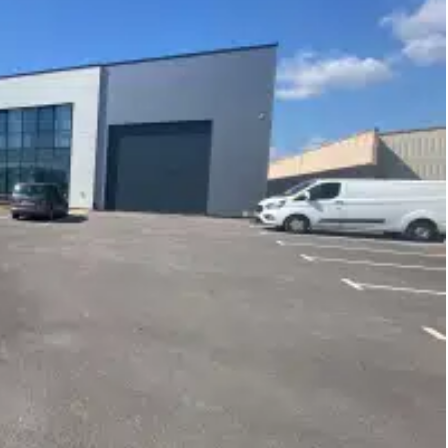
s la responsabilité éditoriale de immatriculé au RSAC
Transactions sur
°20 8 délivrée par la - Saint Nazaire. . -SMABTP - 89 rue de la
120 000 euros pour G. Assurance responsabilité civile
réf : 456490 - Le professionnel garantit et sécurise votre