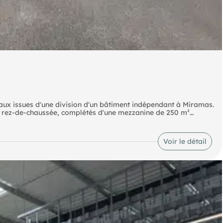
eaux issues d'une division d'un bâtiment indépendant à Miramas.
 au rez-de-chaussée, complétés d'une mezzanine de 250 m²
'une hauteur minimale de 7 m et d'une porte sectionnelle
sol en béton quartz lissé. À l'étage : six bureaux climatisés, une
ur la surface totale. Possibilité de louer uniquement la partie
Voir le détail
iramas SNCF Aix TGV 35 mins Bus lignes 1 et 591