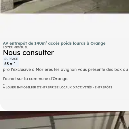
AV entrepôt de 140m² accès poids lourds à Orange
LOYER MENSUEL
Nous consulter
SURFACE
63 m²
pro l'exclusive à Morières les avignon vous présente des box ou
l'achat sur la commune d'Orange.
Près de 20 lots disponibles
A LOUER IMMOBILIER D'ENTREPRISE LOCAUX D'ACTIVITÉS - ENTREPÔTS
- exemples :
140 m2 : 1120 € H.T/ mois + 2016 € H.T de frais d'agence.
63 m2 : 504 € H.T / mois + 907 € H.T de frais d'agence;
Accès poids lourds, ces entrepôts de stockage sont idéalement si