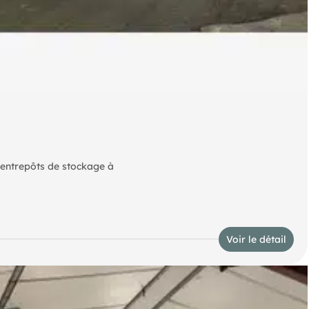
 entrepôts de stockage à
Voir le détail
tués, très proches de la N7.