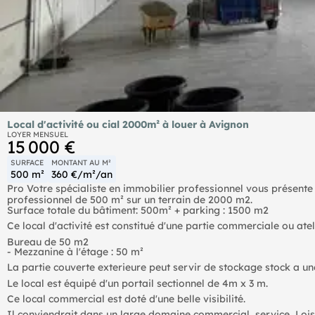
Local d'activité ou cial 2000m² à louer à Avignon
LOYER MENSUEL
15 000 €
SURFACE
MONTANT AU M²
500 m²
360 €/m²/an
Pro Votre spécialiste en immobilier professionnel vous présente 
professionnel de 500 m² sur un terrain de 2000 m2.
Surface totale du bâtiment: 500m² + parking : 1500 m2
Ce local d'activité est constitué d'une partie commerciale ou ate
Bureau de 50 m2
- Mezzanine à l'étage : 50 m²
La partie couverte exterieure peut servir de stockage stock a u
Le local est équipé d'un portail sectionnel de 4m x 3 m.
Ce local commercial est doté d'une belle visibilité.
Il conviendrait dans un large domaine commercial, service  Loisi