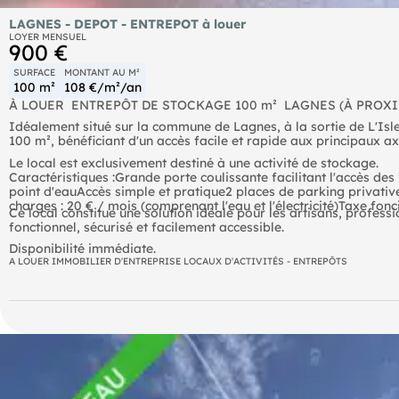
LAGNES - DEPOT - ENTREPOT à louer
LOYER MENSUEL
900 €
SURFACE
MONTANT AU M²
100 m²
108 €/m²/an
À LOUER  ENTREPÔT DE STOCKAGE 100 m²  LAGNES (À PROX
Idéalement situé sur la commune de Lagnes, à la sortie de L'Isl
100 m², bénéficiant d'un accès facile et rapide aux principaux ax
Le local est exclusivement destiné à une activité de stockage.
Caractéristiques :Grande porte coulissante facilitant l'accès des 
point d'eauAccès simple et pratique2 places de parking privativ
charges : 20 € / mois (comprenant l'eau et l'électricité)Taxe fonc
Ce local constitue une solution idéale pour les artisans, profes
fonctionnel, sécurisé et facilement accessible.
Disponibilité immédiate.
A LOUER IMMOBILIER D'ENTREPRISE LOCAUX D'ACTIVITÉS - ENTREPÔTS