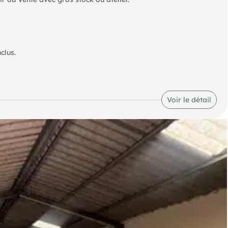
clus.
Voir le détail
€ HT)