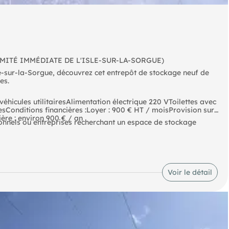
IMITÉ IMMÉDIATE DE L'ISLE-SUR-LA-SORGUE)
e-sur-la-Sorgue, découvrez cet entrepôt de stockage neuf de
es.
véhicules utilitairesAlimentation électrique 220 VToilettes avec
esConditions financières :Loyer : 900 € HT / moisProvision sur
ière : environ 900 € / an
sionnels ou entreprises recherchant un espace de stockage
Voir le détail