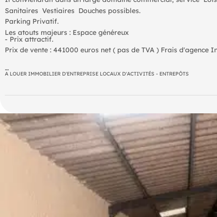
Sanitaires  Vestiaires  Douches possibles. 
Parking Privatif.
Les atouts majeurs : Espace généreux
- Prix attractif.
Prix de vente : 441000 euros net ( pas de TVA ) Frais d'agence In
A LOUER IMMOBILIER D'ENTREPRISE LOCAUX D'ACTIVITÉS - ENTREPÔTS
- Prix de vente : 441000 € NET F.A.I
- Taxe foncière : 1700 € Preneur
- Honoraires : 3% HT à la charge de l'acquéreur (soit 12 600,00 