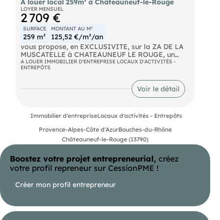
A louer local 259m² à Châteauneuf-le-Rouge
LOYER MENSUEL
2 709 €
SURFACE
MONTANT AU M²
259 m²
125,52 €/m²/an
vous propose, en EXCLUSIVITE, sur la ZA DE LA
MUSCATELLE à CHATEAUNEUF LE ROUGE, un
local d'activités de 259 m² de plain pied, dont 49
A LOUER IMMOBILIER D'ENTREPRISE LOCAUX D'ACTIVITÉS -
ENTREPÔTS
m² de bureaux câblés et climatisés. Bâtiment en
dur, isolé, offrant 4,3 m de hauteur, le triphasé et
une porte sectionnelle motorisée 6 m (L) x 3 m (H).
Voir le détail
Places de parking sur site, accessible par moyens
porteurs. Disponible immédiatement à la location.
Autoroute Proximité immédiate de l'A8 (sortie
Immobilier d'entreprise
Locaux d'activités - Entrepôts
CANET DE MEYREUIL) SNCF Gare TGV à 15min
Amp Aéroport Marseille Provence à 25 min
Provence-Alpes-Côte d'Azur
Bouches-du-Rhône
Châteauneuf-le-Rouge (13790)
Boostez votre projet entrepreneurial,
créez
votre profil repreneur sur CessionPME !
Créer mon profil entrepreneur