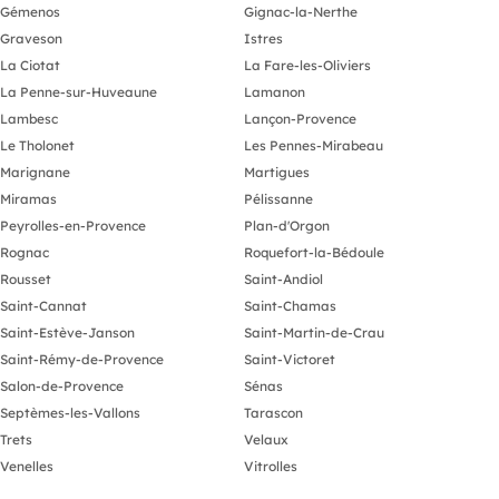
Gémenos
Gignac-la-Nerthe
Graveson
Istres
La Ciotat
La Fare-les-Oliviers
La Penne-sur-Huveaune
Lamanon
Lambesc
Lançon-Provence
Le Tholonet
Les Pennes-Mirabeau
Marignane
Martigues
Miramas
Pélissanne
Peyrolles-en-Provence
Plan-d'Orgon
Rognac
Roquefort-la-Bédoule
Rousset
Saint-Andiol
Saint-Cannat
Saint-Chamas
Saint-Estève-Janson
Saint-Martin-de-Crau
Saint-Rémy-de-Provence
Saint-Victoret
Salon-de-Provence
Sénas
Septèmes-les-Vallons
Tarascon
Trets
Velaux
Venelles
Vitrolles