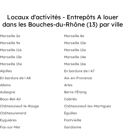
Locaux d'activités - Entrepôts A louer
dans les Bouches-du-Rhône (13) par ville
Marseille 2e
Marseille 8e
Marseille 9e
Marseille 10e
Marseille 11e
Marseille 12e
Marseille 13e
Marseille 14e
Marseille 15e
Marseille 16e
Alpilles
En bordure de l A7
En bordure de l A8
Aix-en-Provence
Alleins
Arles
Aubagne
Berre-l'Étang
Bouc-Bel-Air
Cabriès
Châteauneuf-le-Rouge
Châteauneuf-les-Martigues
Châteaurenard
Éguilles
Eyguières
Fontvieille
Fos-sur-Mer
Gardanne