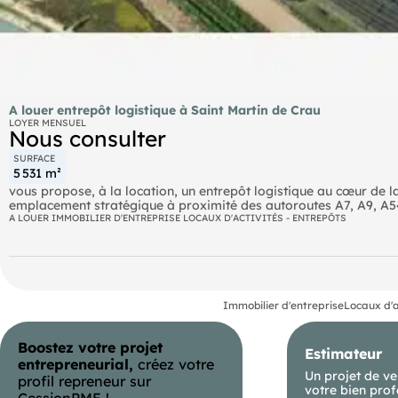
A louer entrepôt logistique à Saint Martin de Crau
LOYER MENSUEL
Nous consulter
SURFACE
5 531 m²
vous propose, à la location, un entrepôt logistique au cœur de l
emplacement stratégique à proximité des autoroutes A7, A9, A54
Le bâtiment, aux prestations architecturales de qualité, dispos
A LOUER IMMOBILIER D'ENTREPRISE LOCAUX D'ACTIVITÉS - ENTREPÔTS
voierie adaptée à la gestion de flux importants (PL et VL).
Immobilier d'entreprise
Locaux d'a
Boostez votre projet
Estimateur
entrepreneurial,
créez votre
Un projet de ve
profil repreneur sur
votre bien prof
CessionPME !