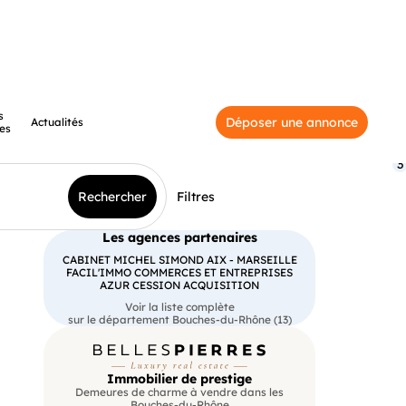
s
Déposer une annonce
Actualités
es
3
Rechercher
Filtres
Les agences partenaires
CABINET MICHEL SIMOND AIX - MARSEILLE
FACIL'IMMO COMMERCES ET ENTREPRISES
AZUR CESSION ACQUISITION
Voir la liste complète
sur le département Bouches-du-Rhône (13)
Immobilier de prestige
Demeures de charme à vendre dans les
Bouches-du-Rhône