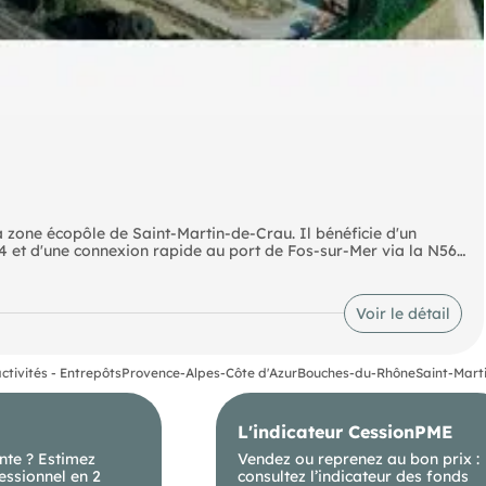
a zone écopôle de Saint-Martin-de-Crau. Il bénéficie d'un
 et d'une connexion rapide au port de Fos-sur-Mer via la N568.
e d'un accès indépendant aux bureaux sur 2 étages et d'une
Voir le détail
ctivités - Entrepôts
Provence-Alpes-Côte d'Azur
Bouches-du-Rhône
Saint-Mart
L'indicateur CessionPME
nte ? Estimez
Vendez ou reprenez au bon prix :
essionnel en 2
consultez l’indicateur des fonds