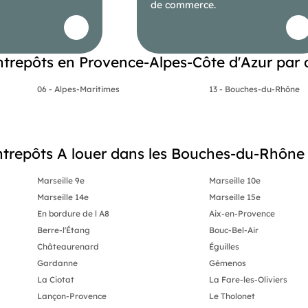
de commerce.
Entrepôts en Provence-Alpes-Côte d'Azur par
06 - Alpes-Maritimes
13 - Bouches-du-Rhône
ntrepôts A louer dans les Bouches-du-Rhône (
Marseille 9e
Marseille 10e
Marseille 14e
Marseille 15e
En bordure de l A8
Aix-en-Provence
Berre-l'Étang
Bouc-Bel-Air
Châteaurenard
Éguilles
Gardanne
Gémenos
La Ciotat
La Fare-les-Oliviers
Lançon-Provence
Le Tholonet