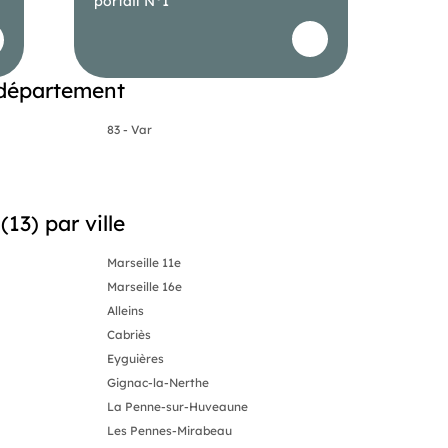
portail N°1
 département
83 - Var
13) par ville
Marseille 11e
Marseille 16e
Alleins
Cabriès
Eyguières
Gignac-la-Nerthe
La Penne-sur-Huveaune
Les Pennes-Mirabeau