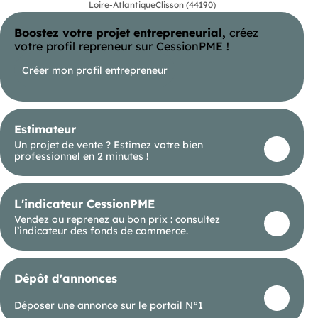
Loire-Atlantique
Clisson (44190)
En option :
Boostez votre projet entrepreneurial,
créez
Une ou deux places de parking disponibles au prix
unitaire de 16 500 € HT, TVA en sus
votre profil repreneur sur CessionPME !
(emplacements pouvant accueillir deux véhicules
légers).
Créer mon profil entrepreneur
Conditions financières :
Prix : 270 000 € HT
Estimateur
TVA en sus, récupérable sous certaines conditions
Un projet de vente ? Estimez votre bien
professionnel en 2 minutes !
Honoraires d'agence : 21 600 € HT + TVA, à la
charge de l'acquéreur
Location envisageable  nous consulter
L'indicateur CessionPME
Vendez ou reprenez au bon prix : consultez
l’indicateur des fonds de commerce.
Dépôt d'annonces
Déposer une annonce sur le portail N°1