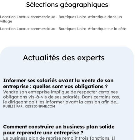
Sélections géographiques
Location Locaux commerciaux - Boutiques Loire-Atlantique dans un
village
Location Locaux commerciaux - Boutiques Loire-Atlantique sur la côte
Actualités des experts
Informer ses salariés avant la vente de son
entreprise : quelles sont vos obligations ?
Vendre son entreprise implique de respecter certaines
obligations vis-à-vis de ses salariés. Dans certains cas,
le dirigeant doit les informer avant la cession afin de
leur permettre, s'ils le souhaitent, de présenter une offre
PUBLIÉ PAR : CESSIONPME.COM
de reprise. Quelles entreprises sont concernées ? Quels
délais faut-il respecter ? Comment transmettre cette
information ? Voici ce que prévoit la réglementation.
Comment construire un business plan solide
L'essentiel Les entreprises de moins de 250 salariés sont
soumises, dans certains cas, à une obligation
pour reprendre une entreprise ?
d'information préalable des salariés. Cette obligation
Le business plan de reprise remplit trois fonctions. Il