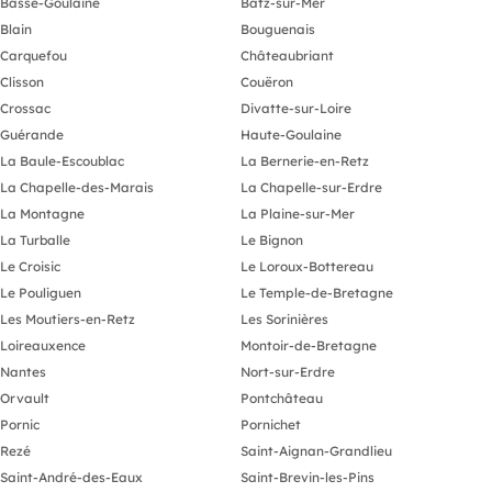
Basse-Goulaine
Batz-sur-Mer
Blain
Bouguenais
Carquefou
Châteaubriant
Clisson
Couëron
Crossac
Divatte-sur-Loire
Guérande
Haute-Goulaine
La Baule-Escoublac
La Bernerie-en-Retz
La Chapelle-des-Marais
La Chapelle-sur-Erdre
La Montagne
La Plaine-sur-Mer
La Turballe
Le Bignon
Le Croisic
Le Loroux-Bottereau
Le Pouliguen
Le Temple-de-Bretagne
Les Moutiers-en-Retz
Les Sorinières
Loireauxence
Montoir-de-Bretagne
Nantes
Nort-sur-Erdre
Orvault
Pontchâteau
Pornic
Pornichet
Rezé
Saint-Aignan-Grandlieu
Saint-André-des-Eaux
Saint-Brevin-les-Pins