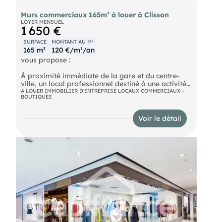
Murs commerciaux 165m² à louer à Clisson
LOYER MENSUEL
1 650 €
SURFACE
MONTANT AU M²
165 m²
120 €/m²/an
vous propose :
À proximité immédiate de la gare et du centre-
ville, un local professionnel destiné à une activité
de services tertiaires, bénéficiant d'un
A LOUER IMMOBILIER D'ENTREPRISE LOCAUX COMMERCIAUX -
BOUTIQUES
environnement agréable.
Situé en rez-de-chaussée, ce local lumineux est à
Voir le détail
aménager selon vos besoins. Il dispose d'une
terrasse à usage privatif, offrant un réel atout
pour le confort des occupants.
En option :
Une ou deux places de parking disponibles au prix
unitaire de 16 500 € HT, TVA en sus
(emplacements pouvant accueillir deux véhicules
légers).
Conditions financières :
Prix : 270 000 € HT