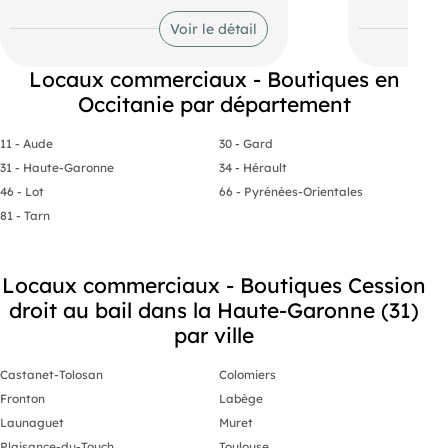
Bail commercial en cours.
euros/mois 
Climatisation
Voir le détail
Conditions financières :
Loyer : 2 839€/mois hors charges
Locaux commerciaux - Boutiques en
Occitanie par département
Provisions sur charges : 25€/mois
Prix de cession : 100 000 euros net
11 - Aude
30 - Gard
vendeur
31 - Haute-Garonne
34 - Hérault
Honoraire agence charge acquéreur :
46 - Lot
66 - Pyrénées-Orientales
14 540 € HT
81 - Tarn
Annonce référence n° 17 279T
Locaux commerciaux - Boutiques Cession
droit au bail dans la Haute-Garonne (31)
par ville
Castanet-Tolosan
Colomiers
Fronton
Labège
Launaguet
Muret
Plaisance-du-Touch
Toulouse