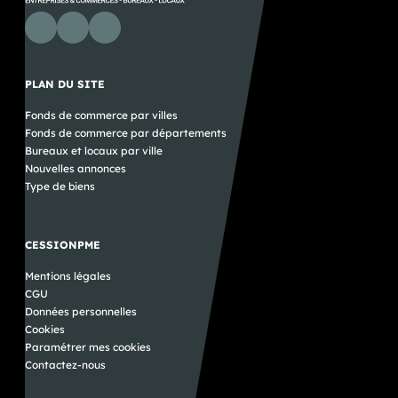
PLAN DU SITE
Fonds de commerce par villes
Fonds de commerce par départements
Bureaux et locaux par ville
Nouvelles annonces
Type de biens
CESSIONPME
Mentions légales
CGU
Données personnelles
Cookies
Paramétrer mes cookies
Contactez-nous