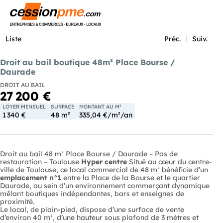
Menu
Liste
Préc.
Suiv.
Droit au bail boutique 48m² Place Bourse /
Daurade
DROIT AU BAIL
27 200 €
LOYER MENSUEL
SURFACE
MONTANT AU M²
1 340 €
48 m²
335,04 €/m²/an
Droit au bail 48 m² Place Bourse / Daurade – Pas de
restauration – Toulouse
Hyper centre
Situé au cœur du centre-
ville de Toulouse, ce local commercial de 48 m² bénéficie d’un
emplacement n°1
entre la Place de la Bourse et le quartier
Daurade, au sein d’un environnement commerçant dynamique
mêlant boutiques indépendantes, bars et enseignes de
proximité.
Le local, de plain-pied, dispose d’une surface de vente
d’environ 40 m², d’une hauteur sous plafond de 3 mètres et