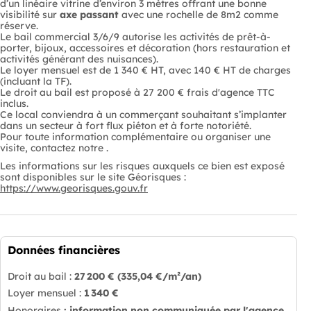
d’un linéaire vitrine d’environ 3 mètres offrant une bonne
visibilité sur
axe passant
avec une rochelle de 8m2 comme
réserve.
Le bail commercial 3/6/9 autorise les activités de prêt-à-
porter, bijoux, accessoires et décoration (hors restauration et
activités générant des nuisances).
Le loyer mensuel est de 1 340 € HT, avec 140 € HT de charges
(incluant la TF).
Le droit au bail est proposé à 27 200 € frais d'agence TTC
inclus.
Ce local conviendra à un commerçant souhaitant s’implanter
dans un secteur à fort flux piéton et à forte notoriété.
Pour toute information complémentaire ou organiser une
visite, contactez notre .
Les informations sur les risques auxquels ce bien est exposé
sont disponibles sur le site Géorisques :
https://www.georisques.gouv.fr
Données financières
Droit au bail :
27 200 €
(335,04 €/m²/an)
Loyer mensuel :
1 340 €
Honoraires
: information non communiquée par l'agence