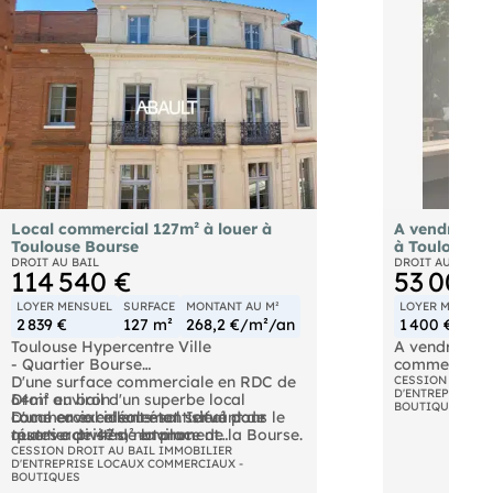
Local commercial 127m² à louer à
A vendre dro
Toulouse Bourse
à Toulouse
DROIT AU BAIL
DROIT AU BAIL
114 540 €
53 000 
LOYER MENSUEL
SURFACE
MONTANT AU M²
LOYER MENSUE
2 839 €
127 m²
268,2 €/m²/an
1 400 €
Toulouse Hypercentre Ville
A vendre droi
- Quartier Bourse
commercial d'
D'une surface commerciale en RDC de
110m². Il s'o
CESSION DROIT 
D'ENTREPRISE L
Droit au bail d'un superbe local
64m² environ
avec au RDC 
BOUTIQUES
commercial idéalement situé dans le
D'une cave en sous-sol servant de
Local en excellent état. Idéal pour
et au sous-s
quartier prisé de la place de la Bourse.
réserve de 47m² environ
toutes activités, notamment
de stockage. 
D'une cour privative avec des WC et un
équipement de la personne, de la
CESSION DROIT AU BAIL IMMOBILIER
une activité 
D'ENTREPRISE LOCAUX COMMERCIAUX -
Local composé :
espace de rangement d'environ 15m²
maison, hors nuisance.
extraction. U
BOUTIQUES
environ
complète le 