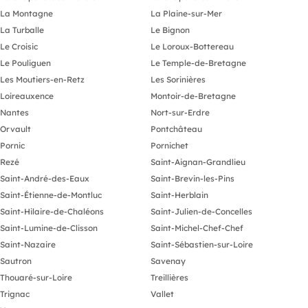
La Montagne
La Plaine-sur-Mer
La Turballe
Le Bignon
Le Croisic
Le Loroux-Bottereau
Le Pouliguen
Le Temple-de-Bretagne
Les Moutiers-en-Retz
Les Sorinières
Loireauxence
Montoir-de-Bretagne
Nantes
Nort-sur-Erdre
Orvault
Pontchâteau
Pornic
Pornichet
Rezé
Saint-Aignan-Grandlieu
Saint-André-des-Eaux
Saint-Brevin-les-Pins
Saint-Étienne-de-Montluc
Saint-Herblain
Saint-Hilaire-de-Chaléons
Saint-Julien-de-Concelles
Saint-Lumine-de-Clisson
Saint-Michel-Chef-Chef
Saint-Nazaire
Saint-Sébastien-sur-Loire
Sautron
Savenay
Thouaré-sur-Loire
Treillières
Trignac
Vallet