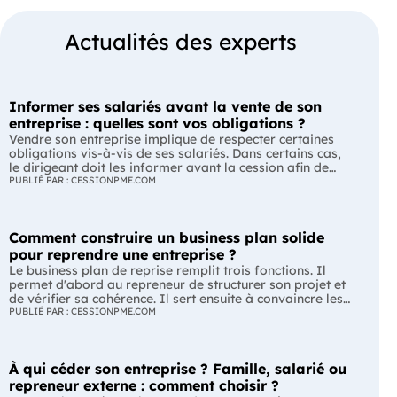
Actualités des experts
Informer ses salariés avant la vente de son
entreprise : quelles sont vos obligations ?
Vendre son entreprise implique de respecter certaines
obligations vis-à-vis de ses salariés. Dans certains cas,
le dirigeant doit les informer avant la cession afin de
leur permettre, s'ils le souhaitent, de présenter une offre
PUBLIÉ PAR : CESSIONPME.COM
de reprise. Quelles entreprises sont concernées ? Quels
délais faut-il respecter ? Comment transmettre cette
information ? Voici ce que prévoit la réglementation.
Comment construire un business plan solide
L'essentiel Les entreprises de moins de 250 salariés sont
soumises, dans certains cas, à une obligation
pour reprendre une entreprise ?
d'information préalable des salariés. Cette obligation
Le business plan de reprise remplit trois fonctions. Il
concerne la vente d'un fonds de commerce ou la cession
permet d'abord au repreneur de structurer son projet et
de la majorité des titres d'une société. Le délai
de vérifier sa cohérence. Il sert ensuite à convaincre les
d'information varie selon la taille de l'entreprise. Les
banques et les partenaires financiers de l'accompagner.
PUBLIÉ PAR : CESSIONPME.COM
salariés peuvent présenter une offre de reprise, mais ne
Enfin, il peut constituer un support de discussion avec le
peuvent pas empêcher la vente. Quelles entreprises sont
cédant en lui montrant que le projet de reprise est solide
concernées par l'obligation d'information des salariés ?
et réfléchi. L'essentiel Le business plan de reprise ne
L'obligation d'information concerne uniquement
À qui céder son entreprise ? Famille, salarié ou
consiste pas à reprendre les anciens comptes de
certaines entreprises et certaines opérations de cession.
l'entreprise. Il explique comment l'entreprise évoluera
repreneur externe : comment choisir ?
Vous êtes concerné si : votre entreprise emploie moins