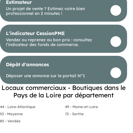
Estimateur
projet. Les atouts :
Un projet de vente ? Estimez votre bien
- Emplacement stratégique en hyper-centre de
professionnel en 2 minutes !
Savenay
- Immeuble rénové
- Surface totale d'environ 155 m²
- Belle visibilité commerciale grâce à la vitrine
L'indicateur CessionPME
- Climatisation réversible au rez-de-chaussée
- Chauffage électrique aux étages
Vendez ou reprenez au bon prix : consultez
- Espaces modulables selon l'activité N'attendez
l’indicateur des fonds de commerce.
plus ! Contactez-nous dès aujourd'hui pour une
visite Pro
- . Venez nous rencontrer pour échanger sur vos
projets d'achat, de vente ou de location, notre
Dépôt d'annonces
agence est située 44600 SAINT-NAZAIRE
Les informations sur les risques auxquels ce bien
Déposer une annonce sur le portail N°1
est exposé sont disponibles sur le site Géorisques :
Locaux commerciaux - Boutiques dans le
Pays de la Loire par département
44 - Loire-Atlantique
49 - Maine-et-Loire
53 - Mayenne
72 - Sarthe
85 - Vendée