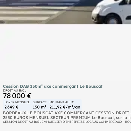
Cession DAB 130m² axe commerçant Le Bouscat
DROIT AU BAIL
78 000 €
LOYER MENSUEL
SURFACE
MONTANT AU M²
2 649 €
150 m²
211,92 €/m²/an
BORDEAUX LE BOUSCAT AXE COMMERCANT CESSION DROIT AU
2550 EUROS MENSUEL SECTEUR PREMIUM Le Bouscat, sur la lign
très demandé en REZ DE CHAUSSEE commercial pourvotre projet 
CESSION DROIT AU BAIL IMMOBILIER D'ENTREPRISE LOCAUX COMMERCIAUX - BO
extraction autorisée. Cession 78 000 Euros FAI TTC. Très beau l