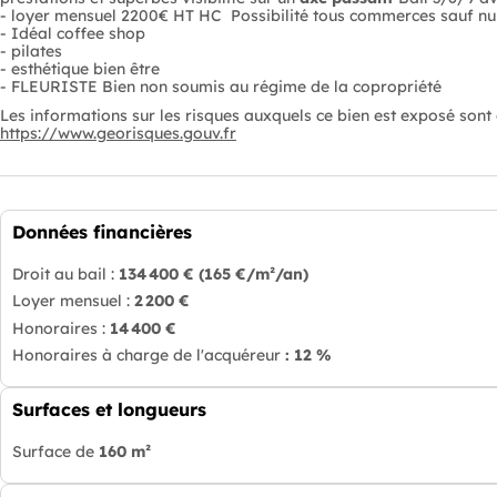
- loyer mensuel 2200€ HT HC Possibilité tous commerces sauf nu
- Idéal coffee shop
- pilates
- esthétique bien être
- FLEURISTE Bien non soumis au régime de la copropriété
Les informations sur les risques auxquels ce bien est exposé sont d
https://www.georisques.gouv.fr
Données financières
Droit au bail :
134 400 €
(165 €/m²/an)
Loyer mensuel :
2 200 €
Honoraires :
14 400 €
Honoraires à charge de l'acquéreur
: 12 %
Surfaces et longueurs
Surface de
160 m²