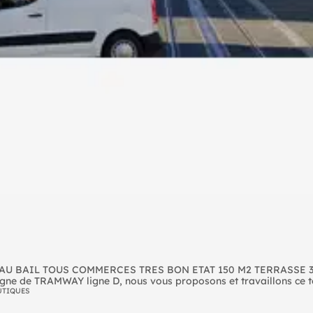
 BAIL TOUS COMMERCES TRES BON ETAT 150 M2 TERRASSE 3
e de TRAMWAY ligne D, nous vous proposons et travaillons ce 
toutes activités commerciales y compris restauration avec cuis
UTIQUES
ocal angle avec jolie devanture pour une surface totale de 150 m