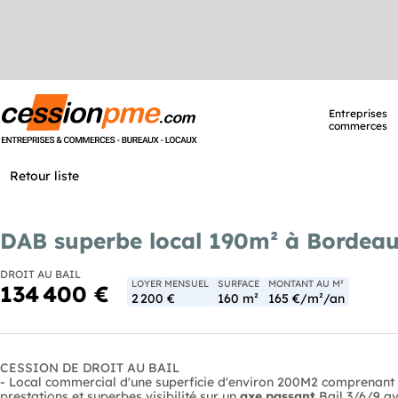
Entreprises
commerces
Retour liste
DAB superbe local 190m² à Bordeau
DROIT AU BAIL
LOYER MENSUEL
SURFACE
MONTANT AU M²
134 400 €
2 200 €
160 m²
165 €/m²/an
CESSION DE DROIT AU BAIL
- Local commercial d'une superficie d'environ 200M2 comprenant 
prestations et superbes visibilité sur un
axe passant
Bail 3/6/9 a