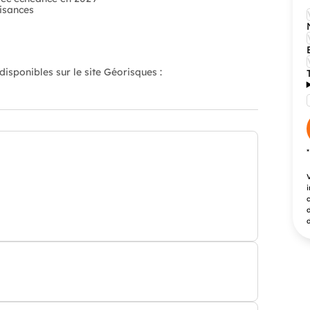
isances
isponibles sur le site Géorisques :
V
i
c
d
d