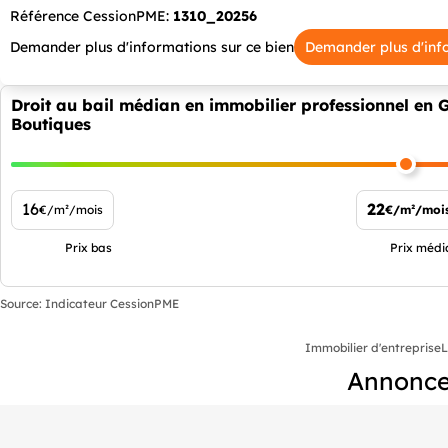
Référence CessionPME:
1310_20256
Demander plus d'informations sur ce bien
Demander plus d'inf
Droit au bail médian en immobilier professionnel en
Boutiques
16
22
€/m²/mois
€/m²/moi
Prix bas
Prix médi
Source: Indicateur CessionPME
Immobilier d'entreprise
L
Annonces