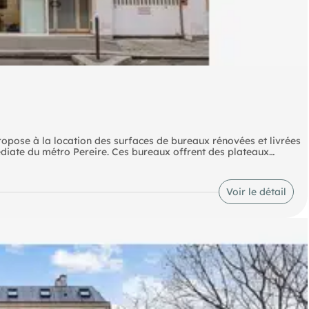
pose à la location des surfaces de bureaux rénovées et livrées
diate du métro Pereire. Ces bureaux offrent des plateaux
s services intégrés. Les surfaces sont modulables. L'immeuble
union partagées en sous-sol et d'une salle de sport avec douche.
tés tertiaires.
Voir le détail
i (3) Metro Porte de Champerret (3) Route Desserte routière: