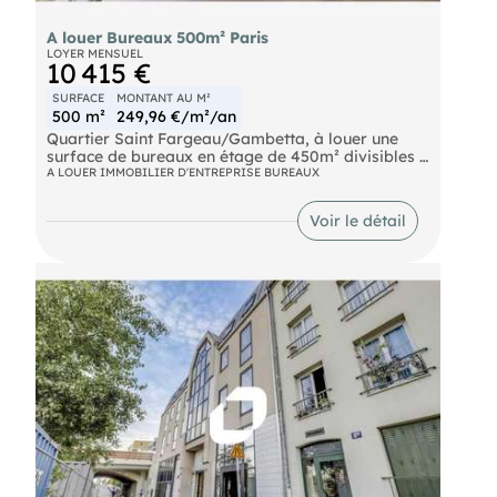
A louer Bureaux 500m² Paris
LOYER MENSUEL
10 415 €
SURFACE
MONTANT AU M²
500 m²
249,96 €/m²/an
Quartier Saint Fargeau/Gambetta, à louer une
surface de bureaux en étage de 450m² divisibles à
partir de 200m² essentiellement en espace
A LOUER IMMOBILIER D'ENTREPRISE BUREAUX
paysager au sein d'un immeuble mixte, situé à
deux pas du métro Saint Fargeau (3b) et du tram
Voir le détail
(T3b) . Les locaux sont aménagés, climatisés, et
peuvent bénéficier des normes d'E.R.P. Nombreux
stationnements en sous-sol.
Autoroute Boulevard Périphérique - Porte des
Lilas Bus Bus 96-61-115 Tramway Tramway Ligne
T3bis Metro Ligne 3 bis - Saint Fargeau