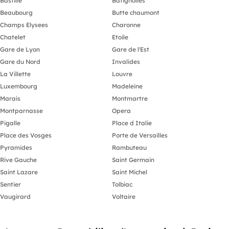
Bastille
Batignolles
Beaubourg
Butte chaumont
Champs Elysees
Charonne
Chatelet
Etoile
Gare de Lyon
Gare de l'Est
Gare du Nord
Invalides
La Villette
Louvre
Luxembourg
Madeleine
Marais
Montmartre
Montparnasse
Opera
Pigalle
Place d Italie
Place des Vosges
Porte de Versailles
Pyramides
Rambuteau
Rive Gauche
Saint Germain
Saint Lazare
Saint Michel
Sentier
Tolbiac
Vaugirard
Voltaire