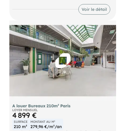
bureaux de 132m² lumineux.
Métro Guy-Môquet (Ligne 13) Bus GUY MOQUET
Voir le détail
(31, 518, 81) Autoroute Boulevard Périphérique -
Porte de Clichy
A louer Bureaux 210m² Paris
LOYER MENSUEL
4 899 €
SURFACE
MONTANT AU M²
210 m²
279,96 €/m²/an