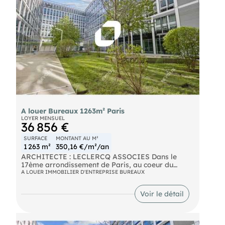
A louer Bureaux 1263m² Paris
LOYER MENSUEL
36 856 €
SURFACE
MONTANT AU M²
1 263 m²
350,16 €/m²/an
ARCHITECTE : LECLERCQ ASSOCIES Dans le
17ème arrondissement de Paris, au coeur du
nouveau quartier "Porte Pouchet", INotre équipe
A LOUER IMMOBILIER D'ENTREPRISE BUREAUX
vous propose de belles surfaces de bureaux à la
location dans un immeuble neuf. Les surfaces sont
Voir le détail
lumineuses et rationnelles. Places de parkings
voitures et motos disponible en sous-sol.
Velib' Velib' Bus (66-173) : Bois le Prêtre (2 min. à
pied) Metro Porte de Saint-Ouen (13) Metro (14) :