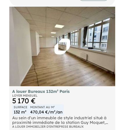
voitures et motos disponible en sous-sol.
Velib' Velib' Bus (66-173) : Bois le Prêtre (2 min. à
pied) Metro Porte de Saint-Ouen (13) Metro (14) :
Porte de Clichy Tramway (T3b) : Epinettes (4 min. à
pied) RER (C) : Porte de Clichy (13 min. à pied)
Autoroute Porte de St Ouen
A louer Bureaux 132m² Paris
LOYER MENSUEL
5 170 €
SURFACE
MONTANT AU M²
132 m²
470,04 €/m²/an
Au sein d'un immeuble de style industriel situé à
proximité immédiate de la station Guy Moquet,
ImmpNotre équipes propose à la location des
A LOUER IMMOBILIER D'ENTREPRISE BUREAUX