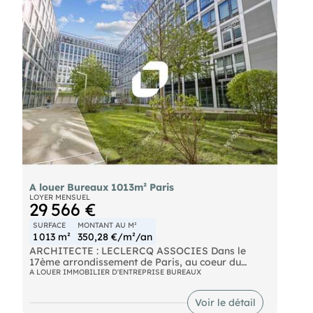
Porte de Clichy Tramway (T3b) : Epinettes (4 min. à
pied) RER (C) : Porte de Clichy (13 min. à pied)
Autoroute Porte de St Ouen
A louer Bureaux 1013m² Paris
LOYER MENSUEL
29 566 €
SURFACE
MONTANT AU M²
1 013 m²
350,28 €/m²/an
ARCHITECTE : LECLERCQ ASSOCIES Dans le
17ème arrondissement de Paris, au coeur du
nouveau quartier "Porte Pouchet", INotre équipe
A LOUER IMMOBILIER D'ENTREPRISE BUREAUX
vous propose de belles surfaces de bureaux à la
location dans un immeuble neuf. Les surfaces sont
Voir le détail
lumineuses et rationnelles. Places de parkings