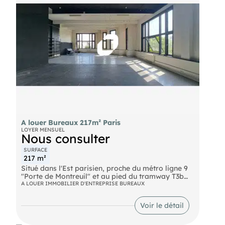
A louer Bureaux 217m² Paris
LOYER MENSUEL
Nous consulter
SURFACE
217 m²
Situé dans l'Est parisien, proche du métro ligne 9
"Porte de Montreuil" et au pied du tramway T3b
reliant la Porte Dauphine à la Porte de Vincennes,
A LOUER IMMOBILIER D'ENTREPRISE BUREAUX
nous vous proposons un local de 217.80m² avec
une grande hauteur de plafond et une belle
Voir le détail
luminosité. La surface est proposée libre
d'aménagement, il y a une possibilité de
stationnement en sous-sol. Idéal pour une activité