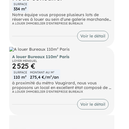
SURFACE
334 m²
Notre équipe vous propose plusieurs lots de
réserves à louer au sein d'une galerie marchande
située à proximité de l'Avenue des Champs
A LOUER IMMOBILIER D'ENTREPRISE BUREAUX
Elysées. Les réserves disposent d'un accès adapté
aux véhicules et d'un monte-charge menant
Voir le détail
directement à la galerie.
Bus GEORGE V (73, BALABUS), LA BOETIE -
CHAMPS-ELYSEES (32), BALZAC (22, 52) Métro
George V (1), Franklin-Roosevelt (9) RER Charles
de Gaulle-Etoile (A, E)
A louer Bureaux 110m² Paris
LOYER MENSUEL
2 525 €
SURFACE
MONTANT AU M²
110 m²
275,4 €/m²/an
à proximité du métro Vaugirard, nous vous
proposons un local en excellent état composé de 4
bureaux et 1 salle de réunion. Ce lot de 110 m² est
A LOUER IMMOBILIER D'ENTREPRISE BUREAUX
composé d'une surface de 65 m² en RDC et de 45
m² en sous sol, pondérée à 50%. Parkings : 1
Voir le détail
emplacement double inclus dans le loyer. Accès
indépendant sur rue.
Metro Vaugirard (12) Metro Volontaires (12)