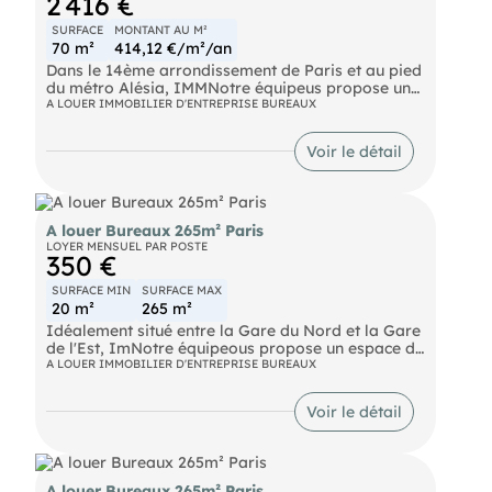
2 416 €
SURFACE
MONTANT AU M²
70 m²
414,12 €/m²/an
Dans le 14ème arrondissement de Paris et au pied
du métro Alésia, IMMNotre équipeus propose une
surface de bureaux d'environ 70 m² à la location.
A LOUER IMMOBILIER D'ENTREPRISE BUREAUX
Situé au deuxième étage d'un immeuble ancien,
cet espace traversant bénéficie d'une belle
Voir le détail
luminosité et offre de nombreuses possibilités
d'aménagement. Idéalement situé dans un
quartier dynamique et parfaitement desservi, ce
bien est disponible immédiatement et conviendra
parfaitement à une activité professionnelle
A louer Bureaux 265m² Paris
souhaitant allier confort et accessibilité.
LOYER MENSUEL PAR POSTE
350 €
Bus Bus Metro Alésia (4) Metro Porte d'Orléans (4)
Autoroute Boulevard Périphérique Tramway Porte
SURFACE MIN
SURFACE MAX
d'Orléans (3)
20 m²
265 m²
Idéalement situé entre la Gare du Nord et la Gare
de l'Est, ImNotre équipeous propose un espace de
coworking de 600 m², modulables dès 20 m²,
A LOUER IMMOBILIER D'ENTREPRISE BUREAUX
comprenant environ 49 postes de travail. . 1er
étage : Open space (postes partagés) et bureaux
Voir le détail
privatifs (4 à 10 postes). . Rez-de-chaussée : Salles
de réunion (10 participants), salle de conférence
(30 personnes), studio photo/son. Les bureaux,
clés en main, sont aménagés, équipés, et incluent
un service de ménage ainsi qu'un espace extérieur.
A louer Bureaux 265m² Paris