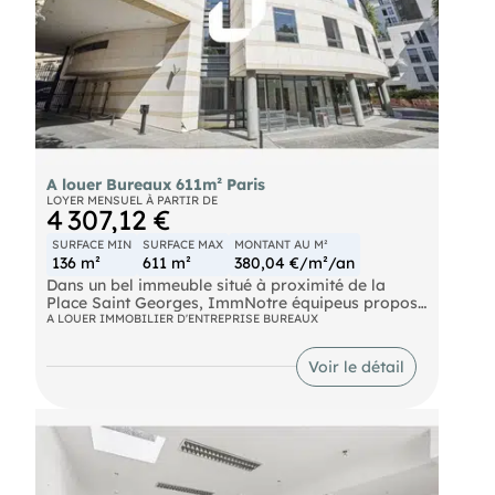
A louer Bureaux 611m² Paris
LOYER MENSUEL À PARTIR DE
4 307,12 €
SURFACE MIN
SURFACE MAX
MONTANT AU M²
136 m²
611 m²
380,04 €/m²/an
Dans un bel immeuble situé à proximité de la
Place Saint Georges, ImmNotre équipeus propose
à la location des surfaces de bureaux fonctionnels
A LOUER IMMOBILIER D'ENTREPRISE BUREAUX
en bail dérogatoire de 12 à 18 mois. L'immeuble
dispose de parkings, d'un gardien et d'espaces
Voir le détail
verts.
Metro Saint Georges (12) Bus Châteaudun -
Lamartine (BUS-85, BUS-26, BUS-45, BUS-43),
Saint-Georges (BUS-74, BUS-40)