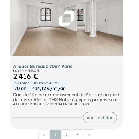
A louer Bureaux 70m² Paris
LOYER MENSUEL
2 416 €
SURFACE
MONTANT AU M²
70 m²
414,12 €/m²/an
Dans le 14ème arrondissement de Paris et au pied
du métro Alésia, IMMNotre équipeus propose une
surface de bureaux d'environ 70 m² à la location.
A LOUER IMMOBILIER D'ENTREPRISE BUREAUX
Situé au deuxième étage d'un immeuble ancien,
cet espace traversant bénéficie d'une belle
Voir le détail
luminosité et offre de nombreuses possibilités
d'aménagement. Idéalement situé dans un
quartier dynamique et parfaitement desservi, ce
bien est disponible immédiatement et conviendra
<
1
2
3
>