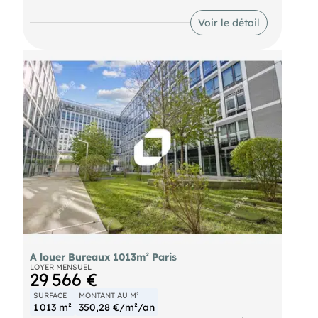
vous propose de belles surfaces de bureaux à la
location dans un immeuble neuf. Les surfaces sont
Voir le détail
lumineuses et rationnelles. Places de parkings
voitures et motos disponible en sous-sol.
Velib' Velib' Bus (66-173) : Bois le Prêtre (2 min. à
pied) Metro Porte de Saint-Ouen (13) Metro (14) :
Porte de Clichy Tramway (T3b) : Epinettes (4 min. à
pied) RER (C) : Porte de Clichy (13 min. à pied)
Autoroute Porte de St Ouen
A louer Bureaux 1013m² Paris
LOYER MENSUEL
29 566 €
SURFACE
MONTANT AU M²
1 013 m²
350,28 €/m²/an