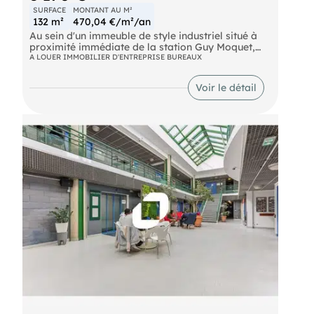
SURFACE
MONTANT AU M²
132 m²
470,04 €/m²/an
Au sein d'un immeuble de style industriel situé à
proximité immédiate de la station Guy Moquet,
ImmpNotre équipes propose à la location des
A LOUER IMMOBILIER D'ENTREPRISE BUREAUX
bureaux de 132m² lumineux.
Métro Guy-Môquet (Ligne 13) Bus GUY MOQUET
Voir le détail
(31, 518, 81) Autoroute Boulevard Périphérique -
Porte de Clichy