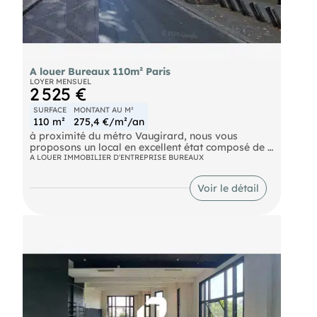
A louer Bureaux 110m² Paris
LOYER MENSUEL
2 525 €
SURFACE
MONTANT AU M²
110 m²
275,4 €/m²/an
à proximité du métro Vaugirard, nous vous
proposons un local en excellent état composé de 4
bureaux et 1 salle de réunion. Ce lot de 110 m² est
A LOUER IMMOBILIER D'ENTREPRISE BUREAUX
composé d'une surface de 65 m² en RDC et de 45
m² en sous sol, pondérée à 50%. Parkings : 1
Voir le détail
emplacement double inclus dans le loyer. Accès
indépendant sur rue.
Metro Vaugirard (12) Metro Volontaires (12)