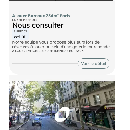
A louer Bureaux 334m² Paris
LOYER MENSUEL
Nous consulter
SURFACE
334 m²
Notre équipe vous propose plusieurs lots de
réserves à louer au sein d'une galerie marchande
située à proximité de l'Avenue des Champs
A LOUER IMMOBILIER D'ENTREPRISE BUREAUX
Elysées. Les réserves disposent d'un accès adapté
aux véhicules et d'un monte-charge menant
Voir le détail
directement à la galerie.
Bus GEORGE V (73, BALABUS), LA BOETIE -
CHAMPS-ELYSEES (32), BALZAC (22, 52) Métro
George V (1), Franklin-Roosevelt (9) RER Charles
de Gaulle-Etoile (A, E)