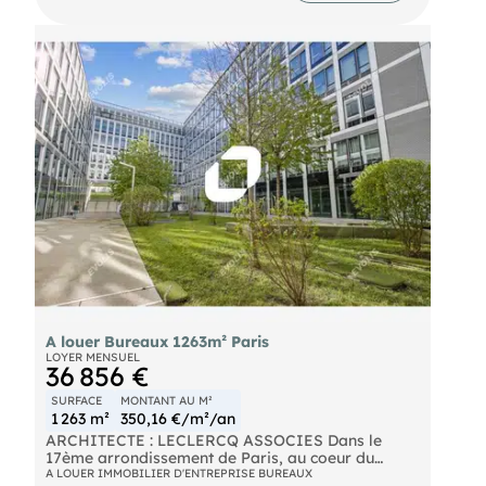
de 11 m² conviendra parfaitement, entre autres à
toutes activités liées à la communication, à
l'architecture, à la mode et à l'art.
Bus Pyrénées - Ménilmontant (BUS-96, BUS-26)
A louer Bureaux 1263m² Paris
LOYER MENSUEL
36 856 €
SURFACE
MONTANT AU M²
1 263 m²
350,16 €/m²/an
ARCHITECTE : LECLERCQ ASSOCIES Dans le
17ème arrondissement de Paris, au coeur du
nouveau quartier "Porte Pouchet", INotre équipe
A LOUER IMMOBILIER D'ENTREPRISE BUREAUX