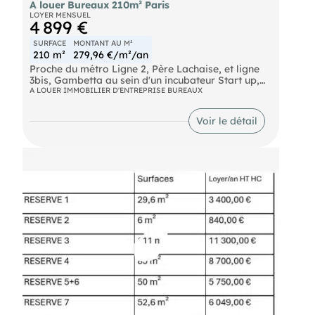
A louer Bureaux 210m² Paris
LOYER MENSUEL
4 899 €
SURFACE
MONTANT AU M²
210 m²
279,96 €/m²/an
Proche du métro Ligne 2, Père Lachaise, et ligne
3bis, Gambetta au sein d'un incubateur Start up,
IMNotre équipeous propose 210 m² à la location
A LOUER IMMOBILIER D'ENTREPRISE BUREAUX
de bureaux/activités légères en bon état.
Emplacements de stationnement disponibles en
Voir le détail
sous-sol. A visiter rapidement !
Bus Mûriers (BUS-69, BUS-61, BUS-N16, BUS-N34)
Métro Père-Lachaise (METRO-2), Gambetta
(METRO-3, METRO-3BIS) Route Périphérique
Porte de Bagnolet (Autoroute A3) / Porte des Lilas
(Route départementale 117)