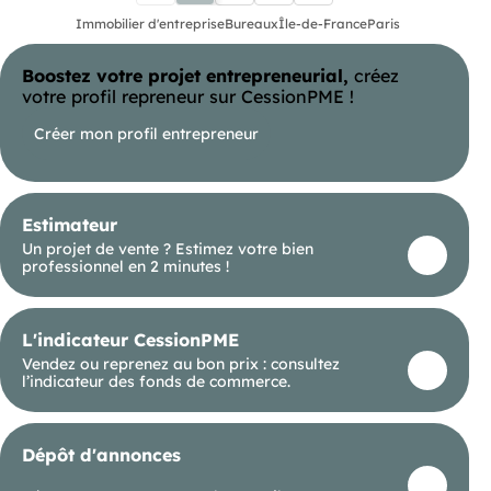
parfaitement à une activité professionnelle
souhaitant allier confort et accessibilité.
Immobilier d'entreprise
Bureaux
Île-de-France
Paris
Bus Bus Metro Alésia (4) Metro Porte d'Orléans (4)
Autoroute Boulevard Périphérique Tramway Porte
d'Orléans (3)
Boostez votre projet entrepreneurial,
créez
votre profil repreneur sur CessionPME !
Créer mon profil entrepreneur
Estimateur
Un projet de vente ? Estimez votre bien
professionnel en 2 minutes !
L'indicateur CessionPME
Vendez ou reprenez au bon prix : consultez
l’indicateur des fonds de commerce.
Dépôt d'annonces