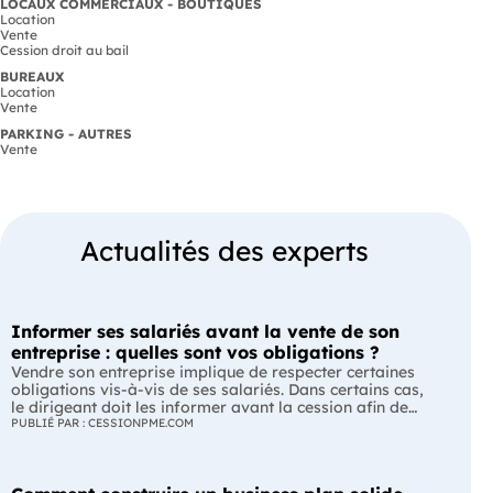
LOCAUX COMMERCIAUX - BOUTIQUES
Location
Vente
Cession droit au bail
BUREAUX
Location
Vente
PARKING - AUTRES
Vente
Actualités des experts
Informer ses salariés avant la vente de son
entreprise : quelles sont vos obligations ?
Vendre son entreprise implique de respecter certaines
obligations vis-à-vis de ses salariés. Dans certains cas,
le dirigeant doit les informer avant la cession afin de
leur permettre, s'ils le souhaitent, de présenter une offre
PUBLIÉ PAR : CESSIONPME.COM
de reprise. Quelles entreprises sont concernées ? Quels
délais faut-il respecter ? Comment transmettre cette
information ? Voici ce que prévoit la réglementation.