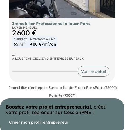
Immobilier Professionnel à louer Paris
LOYER MENSUEL
2 600 €
SURFACE
MONTANT AU M²
65 m²
480 €/m²/an
DPE en cours. Les informations sur les risques
A LOUER IMMOBILIER D'ENTREPRISE BUREAUX
auxquels ce bien est exposé sont disponibles sur
le site : https://www.georisques.gouv.fr.
Voir le détail
Immobilier d'entreprise
Bureaux
Île-de-France
Paris
Paris (75000)
Paris 7e (75007)
Boostez votre projet entrepreneurial,
créez
votre profil repreneur sur CessionPME !
Créer mon profil entrepreneur