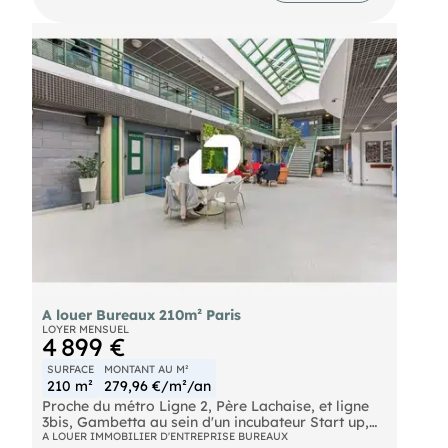
Porte de Clichy
A louer Bureaux 210m² Paris
LOYER MENSUEL
4 899 €
SURFACE
MONTANT AU M²
210 m²
279,96 €/m²/an
Proche du métro Ligne 2, Père Lachaise, et ligne
3bis, Gambetta au sein d'un incubateur Start up,
IMNotre équipeous propose 210 m² à la location
A LOUER IMMOBILIER D'ENTREPRISE BUREAUX