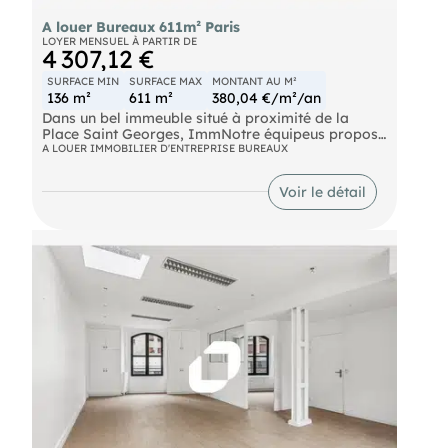
A louer Bureaux 611m² Paris
LOYER MENSUEL À PARTIR DE
4 307,12 €
SURFACE MIN
SURFACE MAX
MONTANT AU M²
136 m²
611 m²
380,04 €/m²/an
Dans un bel immeuble situé à proximité de la
Place Saint Georges, ImmNotre équipeus propose
à la location des surfaces de bureaux fonctionnels
A LOUER IMMOBILIER D'ENTREPRISE BUREAUX
en bail dérogatoire de 12 à 18 mois. L'immeuble
dispose de parkings, d'un gardien et d'espaces
Voir le détail
verts.
Metro Saint Georges (12) Bus Châteaudun -
Lamartine (BUS-85, BUS-26, BUS-45, BUS-43),
Saint-Georges (BUS-74, BUS-40)