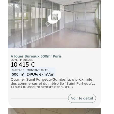
A louer Bureaux 500m² Paris
LOYER MENSUEL
10 415 €
SURFACE
MONTANT AU M²
500 m²
249,96 €/m²/an
Quartier Saint Fargeau/Gambetta, a proximité
des commerces et du métro 3b "Saint Farheau".
Autoroute Boulevard Périphérique - Porte des
A LOUER IMMOBILIER D'ENTREPRISE BUREAUX
Lilas Bus Bus 96-61-115 Tramway Tramway Ligne
T3bis Metro Ligne 3 bis - Saint Fargeau
Voir le détail