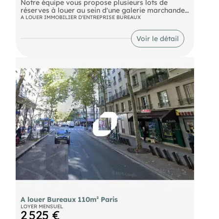
Notre équipe vous propose plusieurs lots de
réserves à louer au sein d'une galerie marchande
située à proximité de l'Avenue des Champs
A LOUER IMMOBILIER D'ENTREPRISE BUREAUX
Elysées. Les réserves disposent d'un accès adapté
aux véhicules et d'un monte-charge menant
Voir le détail
directement à la galerie.
Bus GEORGE V (73, BALABUS), LA BOETIE -
CHAMPS-ELYSEES (32), BALZAC (22, 52) Métro
George V (1), Franklin-Roosevelt (9) RER Charles
de Gaulle-Etoile (A, E)
A louer Bureaux 110m² Paris
LOYER MENSUEL
2 525 €