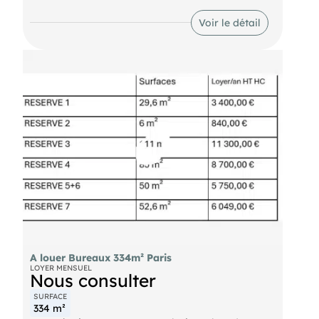
de bureaux/activités légères en bon état.
Emplacements de stationnement disponibles en
Voir le détail
sous-sol. A visiter rapidement !
Bus Mûriers (BUS-69, BUS-61, BUS-N16, BUS-N34)
Métro Père-Lachaise (METRO-2), Gambetta
(METRO-3, METRO-3BIS) Route Périphérique
Porte de Bagnolet (Autoroute A3) / Porte des Lilas
(Route départementale 117)
A louer Bureaux 334m² Paris
LOYER MENSUEL
Nous consulter
SURFACE
334 m²