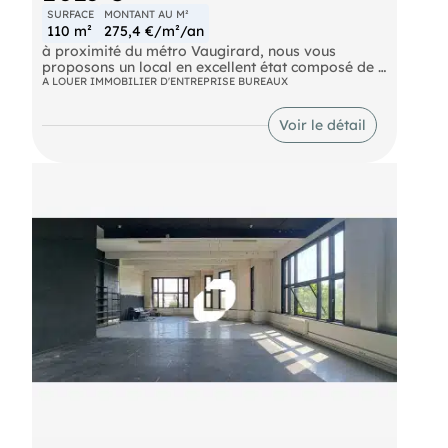
SURFACE
MONTANT AU M²
110 m²
275,4 €/m²/an
à proximité du métro Vaugirard, nous vous
proposons un local en excellent état composé de 4
bureaux et 1 salle de réunion. Ce lot de 110 m² est
A LOUER IMMOBILIER D'ENTREPRISE BUREAUX
composé d'une surface de 65 m² en RDC et de 45
m² en sous sol, pondérée à 50%. Parkings : 1
Voir le détail
emplacement double inclus dans le loyer. Accès
indépendant sur rue.
Metro Vaugirard (12) Metro Volontaires (12)