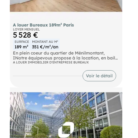
A louer Bureaux 189m² Paris
LOYER MENSUEL
5 528 €
SURFACE
MONTANT AU M²
189 m²
351 €/m²/an
En plein coeur du quartier de Ménilmontant,
INotre équipevous propose à la location, en bail
dérogatoire un espace atypique de 188 m²
A LOUER IMMOBILIER D'ENTREPRISE BUREAUX
fraîchement rénové avec des matériaux de qualité.
Ce bien bénéficiant de beaux volumes, d'une belle
Voir le détail
hauteur sous plafond et d'une magnifique terrasse
de 11 m² conviendra parfaitement, entre autres à
toutes activités liées à la communication, à
l'architecture, à la mode et à l'art.
Bus Pyrénées - Ménilmontant (BUS-96, BUS-26)