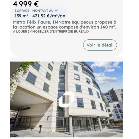
4 999 €
SURFACE
MONTANT AU M²
139 m²
431,52 €/m²/an
Métro Félix Faure, IMNotre équipeous propose à
la location un espace composé d'environ 140 m²
de bureaux.
A LOUER IMMOBILIER D'ENTREPRISE BUREAUX
Métro Félix Faure M8 - 230m Métro Charles
Michels M10 - 380m Métro Duplex M6 - 810m RER
Voir le détail
C - 890m Métro Convention M12 - 920m Bus Violet
70/88 - 140m Bus Charles Michels 42 - 210m
Route Charles Michels N12/N61 - 210m Bus
Boucicaut 62 - 310m