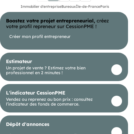
Ces espaces sont disponibles dès maintenant pour
une visite. Ne manquez pas cette opportunité !
Immobilier d'entreprise
Bureaux
Île-de-France
Paris
Bus Faubourg Saint-Denis (BUS-32) Metro
Château d'Eau (METRO-4) Metro Gare de l'Est
(METRO-4, 5, 7) Métro Bonne Nouvelle (METO 8, 9)
Boostez votre projet entrepreneurial,
créez
RER Magenta (RER E) Train Gare de l'Est (P)
votre profil repreneur sur CessionPME !
Créer mon profil entrepreneur
Estimateur
Un projet de vente ? Estimez votre bien
professionnel en 2 minutes !
L'indicateur CessionPME
Vendez ou reprenez au bon prix : consultez
l’indicateur des fonds de commerce.
Dépôt d'annonces