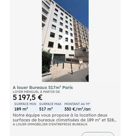
Metro Olympiades (14) Metro Porte d'Ivry (7)
Autoroute Boulevard Périphérique Tramway Porte
d'Ivry (3)
A louer Bureaux 517m² Paris
LOYER MENSUEL À PARTIR DE
5 197,5 €
SURFACE MIN
SURFACE MAX
MONTANT AU M²
189 m²
517 m²
330 €/m²/an
Notre équipe vous propose à la location deux
surfaces de bureaux climatisées de 189 m² et 328
m², situées au sein d'un immeuble récent ERP
A LOUER IMMOBILIER D'ENTREPRISE BUREAUX
construit en 1995, à proximité immédiate de la
gare Montparnasse et des principaux axes de