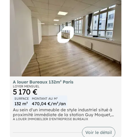
A louer Bureaux 132m² Paris
LOYER MENSUEL
5 170 €
SURFACE
MONTANT AU M²
132 m²
470,04 €/m²/an
Au sein d'un immeuble de style industriel situé à
proximité immédiate de la station Guy Moquet,
ImmpNotre équipes propose à la location des
A LOUER IMMOBILIER D'ENTREPRISE BUREAUX
bureaux de 132m² lumineux.
Métro Guy-Môquet (Ligne 13) Bus GUY MOQUET
Voir le détail
(31, 518, 81) Autoroute Boulevard Périphérique -