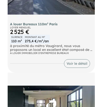
A louer Bureaux 110m² Paris
LOYER MENSUEL
2 525 €
SURFACE
MONTANT AU M²
110 m²
275,4 €/m²/an
à proximité du métro Vaugirard, nous vous
proposons un local en excellent état composé de 4
bureaux et 1 salle de réunion. Ce lot de 110 m² est
A LOUER IMMOBILIER D'ENTREPRISE BUREAUX
composé d'une surface de 65 m² en RDC et de 45
m² en sous sol, pondérée à 50%. Parkings : 1
Voir le détail
emplacement double inclus dans le loyer. Accès
indépendant sur rue.
Metro Vaugirard (12) Metro Volontaires (12)