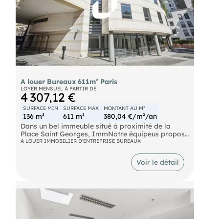
A louer Bureaux 611m² Paris
LOYER MENSUEL À PARTIR DE
4 307,12 €
SURFACE MIN
SURFACE MAX
MONTANT AU M²
136 m²
611 m²
380,04 €/m²/an
Dans un bel immeuble situé à proximité de la
Place Saint Georges, ImmNotre équipeus propose
à la location des surfaces de bureaux fonctionnels
A LOUER IMMOBILIER D'ENTREPRISE BUREAUX
en bail dérogatoire de 12 à 18 mois. L'immeuble
dispose de parkings, d'un gardien et d'espaces
Voir le détail
verts.
Metro Saint Georges (12) Bus Châteaudun -
Lamartine (BUS-85, BUS-26, BUS-45, BUS-43),
Saint-Georges (BUS-74, BUS-40)