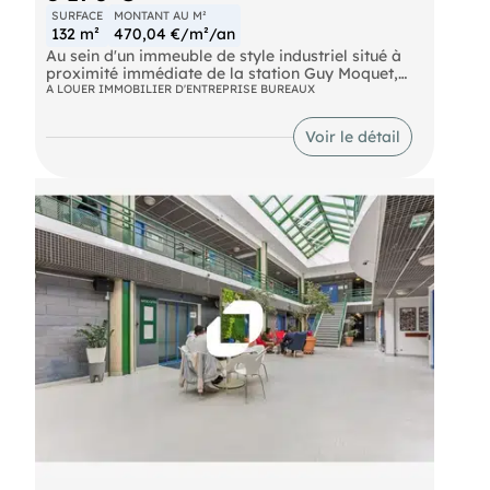
SURFACE
MONTANT AU M²
132 m²
470,04 €/m²/an
Au sein d'un immeuble de style industriel situé à
proximité immédiate de la station Guy Moquet,
ImmpNotre équipes propose à la location des
A LOUER IMMOBILIER D'ENTREPRISE BUREAUX
bureaux de 132m² lumineux.
Métro Guy-Môquet (Ligne 13) Bus GUY MOQUET
Voir le détail
(31, 518, 81) Autoroute Boulevard Périphérique -
Porte de Clichy