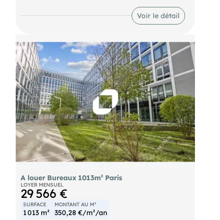
vous propose de belles surfaces de bureaux à la
location dans un immeuble neuf. Les surfaces sont
Voir le détail
lumineuses et rationnelles. Places de parkings
voitures et motos disponible en sous-sol.
Velib' Velib' Bus (66-173) : Bois le Prêtre (2 min. à
pied) Metro Porte de Saint-Ouen (13) Metro (14) :
Porte de Clichy Tramway (T3b) : Epinettes (4 min. à
pied) RER (C) : Porte de Clichy (13 min. à pied)
Autoroute Porte de St Ouen
A louer Bureaux 1013m² Paris
LOYER MENSUEL
29 566 €
SURFACE
MONTANT AU M²
1 013 m²
350,28 €/m²/an