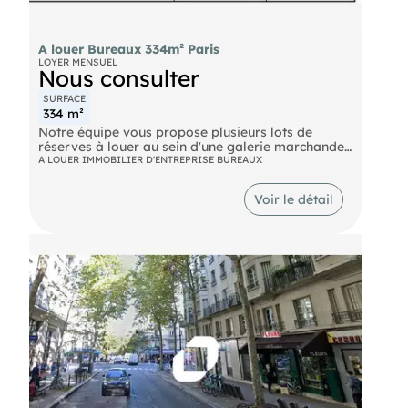
A louer Bureaux 334m² Paris
LOYER MENSUEL
Nous consulter
SURFACE
334 m²
Notre équipe vous propose plusieurs lots de
réserves à louer au sein d'une galerie marchande
située à proximité de l'Avenue des Champs
A LOUER IMMOBILIER D'ENTREPRISE BUREAUX
Elysées. Les réserves disposent d'un accès adapté
aux véhicules et d'un monte-charge menant
Voir le détail
directement à la galerie.
Bus GEORGE V (73, BALABUS), LA BOETIE -
CHAMPS-ELYSEES (32), BALZAC (22, 52) Métro
George V (1), Franklin-Roosevelt (9) RER Charles
de Gaulle-Etoile (A, E)