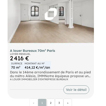
A louer Bureaux 70m² Paris
LOYER MENSUEL
2 416 €
SURFACE
MONTANT AU M²
70 m²
414,12 €/m²/an
Dans le 14ème arrondissement de Paris et au pied
du métro Alésia, IMMNotre équipeus propose une
surface de bureaux d'environ 70 m² à la location.
A LOUER IMMOBILIER D'ENTREPRISE BUREAUX
Situé au deuxième étage d'un immeuble ancien,
cet espace traversant bénéficie d'une belle
Voir le détail
luminosité et offre de nombreuses possibilités
d'aménagement. Idéalement situé dans un
quartier dynamique et parfaitement desservi, ce
bien est disponible immédiatement et conviendra
<
1
2
3
>