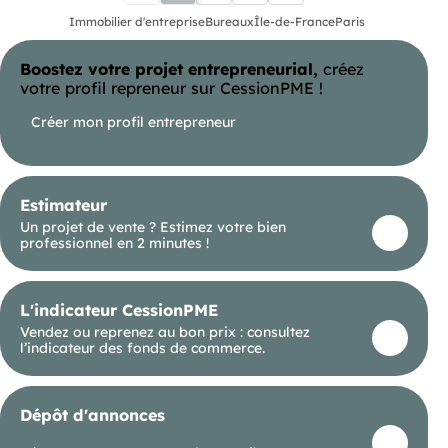
parfaitement à une activité professionnelle
souhaitant allier confort et accessibilité.
Immobilier d'entreprise
Bureaux
Île-de-France
Paris
Bus Bus Metro Alésia (4) Metro Porte d'Orléans (4)
Autoroute Boulevard Périphérique Tramway Porte
d'Orléans (3)
Boostez votre projet entrepreneurial,
créez
votre profil repreneur sur CessionPME !
Créer mon profil entrepreneur
Estimateur
Un projet de vente ? Estimez votre bien
professionnel en 2 minutes !
L'indicateur CessionPME
Vendez ou reprenez au bon prix : consultez
l’indicateur des fonds de commerce.
Dépôt d'annonces