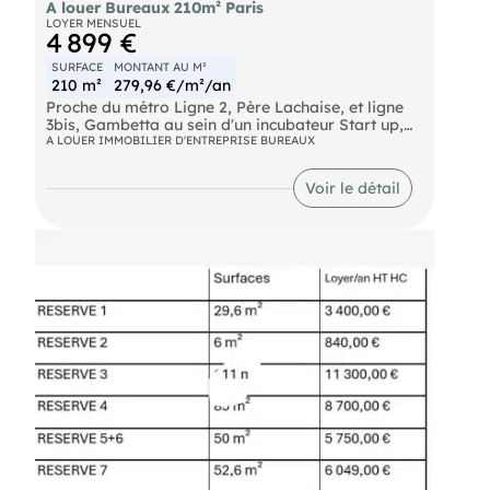
A louer Bureaux 210m² Paris
LOYER MENSUEL
4 899 €
SURFACE
MONTANT AU M²
210 m²
279,96 €/m²/an
Proche du métro Ligne 2, Père Lachaise, et ligne
3bis, Gambetta au sein d'un incubateur Start up,
IMNotre équipeous propose 210 m² à la location
A LOUER IMMOBILIER D'ENTREPRISE BUREAUX
de bureaux/activités légères en bon état.
Emplacements de stationnement disponibles en
Voir le détail
sous-sol. A visiter rapidement !
Bus Mûriers (BUS-69, BUS-61, BUS-N16, BUS-N34)
Métro Père-Lachaise (METRO-2), Gambetta
(METRO-3, METRO-3BIS) Route Périphérique
Porte de Bagnolet (Autoroute A3) / Porte des Lilas
(Route départementale 117)