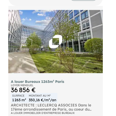
de 11 m² conviendra parfaitement, entre autres à
toutes activités liées à la communication, à
l'architecture, à la mode et à l'art.
Bus Pyrénées - Ménilmontant (BUS-96, BUS-26)
A louer Bureaux 1263m² Paris
LOYER MENSUEL
36 856 €
SURFACE
MONTANT AU M²
1 263 m²
350,16 €/m²/an
ARCHITECTE : LECLERCQ ASSOCIES Dans le
17ème arrondissement de Paris, au coeur du
nouveau quartier "Porte Pouchet", INotre équipe
A LOUER IMMOBILIER D'ENTREPRISE BUREAUX