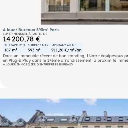
A louer Bureaux 593m² Paris
LOYER MENSUEL À PARTIR DE
14 200,78 €
SURFACE MIN
SURFACE MAX
MONTANT AU M²
187 m²
593 m²
911,28 €/m²/an
Dans un immeuble récent de bon standing, INotre équipevous pro
en Plug & Play dans le 17ème arrondissement, à proximité immé
climatisés de 187 à 203 m², avec des sanitaires PMR, fibre et de
A LOUER IMMOBILIER D'ENTREPRISE BUREAUX
dispose d'un hall d'accueil avec espace détente, de salles de ré
Ces bureaux sont idéaux pour des PME, des start-up ou des socié
Bus Bus Lignes 84-92-93 RER Péreire-Levallois (C) Metro Gallién
Porte Maillot ou Champeret