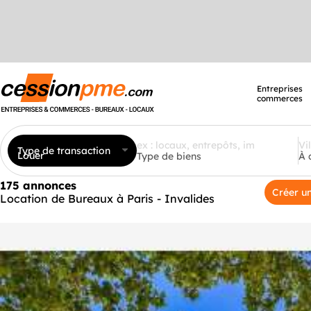
Entreprises
commerces
Type de transaction
Louer
Type de biens
À 
175 annonces
Créer un
Location de Bureaux à Paris - Invalides