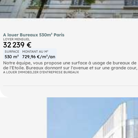
A louer Bureaux 530m² Paris
LOYER MENSUEL
32 239 €
SURFACE
MONTANT AU M²
530 m²
729,96 €/m²/an
Notre équipe, vous propose une surface à usage de bureaux de 5
de l'Etoile. Bureaux donnant sur l'avenue et sur une grande cou
haussmannien. Les bureaux se compose de 13 bureaux et 3 salle
A LOUER IMMOBILIER D'ENTREPRISE BUREAUX
luminosité naturelle. La climatisation réversible complète ce lot.
RER Charles de Gaulle Etoile (A) Metro Charles de Gaulle Etoile 
(Porte Dauphine)