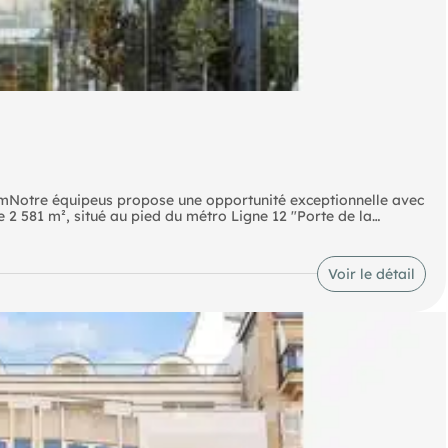
ImmNotre équipeus propose une opportunité exceptionnelle avec
 2 581 m², situé au pied du métro Ligne 12 "Porte de la
emplacement stratégique offrant un accès facile aux axes
e pour installer votre entreprise dans un environnement
s d'informations et pour visiter ce bien d'exception!
Voir le détail