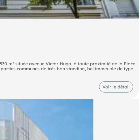
30 m² située avenue Victor Hugo, à toute proximité de la Place
r, parties communes de très bon standing, bel immeuble de type
s de réunions reprenant des beaux volumes et une belle
(1, 2, 6) Metro Kléber (6) Autoroute Boulevard Périphérique
Voir le détail