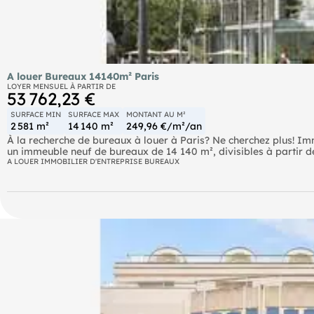
A louer Bureaux 14140m² Paris
LOYER MENSUEL À PARTIR DE
53 762,23 €
SURFACE MIN
SURFACE MAX
MONTANT AU M²
2 581 m²
14 140 m²
249,96 €/m²/an
À la recherche de bureaux à louer à Paris? Ne cherchez plus! 
un immeuble neuf de bureaux de 14 140 m², divisibles à partir de
Chapelle". Bénéficiez d'une visibilité remarquable grâce à son 
A LOUER IMMOBILIER D'ENTREPRISE BUREAUX
périphériques, RER et TGV. Ne manquez pas cette occasion uniqu
professionnel de qualité. Contactez-nous dès maintenant pour plu
Bus RER Métro Autoroute A1