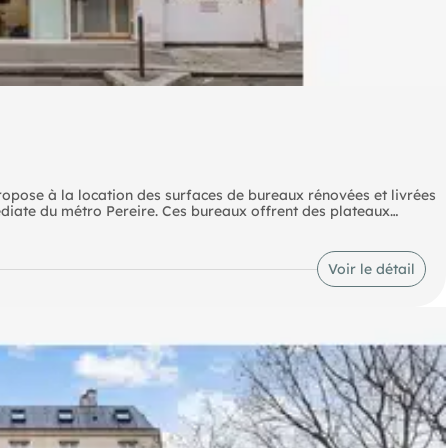
pose à la location des surfaces de bureaux rénovées et livrées
diate du métro Pereire. Ces bureaux offrent des plateaux
s services intégrés. Les surfaces sont modulables. L'immeuble
union partagées en sous-sol et d'une salle de sport avec douche.
tés tertiaires.
Voir le détail
i (3) Metro Porte de Champerret (3) Route Desserte routière: