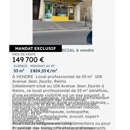
MANDAT EXCLUSIF
REIMS - LOCAL COMMERCIAL à vendre
PRIX DE VENTE
149 700 €
SURFACE
MONTANT AU M²
53 m²
2 824,53 €/m²
À VENDRE  Local professionnel de 53 m²  108
Avenue Jean Jaurès, Reims
Idéalement situé au 108 Avenue Jean Jaurès à
Reims, ce local professionnel de 53 m² bénéficie
d'une excellente visibilité sur un axe passant, à
Fonctionnel et lumineux, ce bien est parfaitement
proximité immédiate des commerces,
adapté à l'installation d'une profession libérale,
destransports et de toutes les commodités.
médicale ou paramédicale (cabinet médical,
Les atouts du bien :
infirmier, kinésithérapeute, ostéopathe,
Surface : 53 m²
psychologue, orthophoniste, avocat, expert-
Emplacement recherché
comptable, etc.).
Accès facile et bonne visibilité
Pour tout renseignement complémentaire ou pour
Proximité des transports et des stationnements
organiser une visite, n'hésitez pas à nous