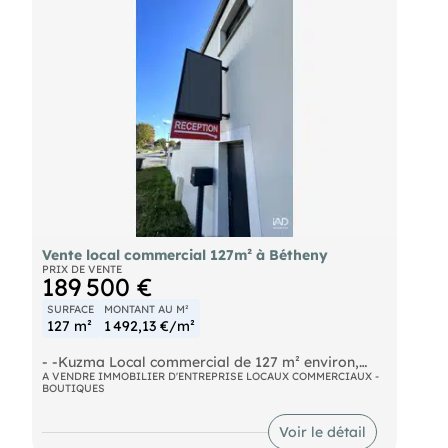
l'acquéreur
Vente local commercial 127m² à Bétheny
PRIX DE VENTE
189 500 €
SURFACE
MONTANT AU M²
127 m²
1 492,13 €/m²
- -Kuzma Local commercial de 127 m² environ,
comprenant un accueil clientèle avec sanitaires, un
A VENDRE IMMOBILIER D'ENTREPRISE LOCAUX COMMERCIAUX -
BOUTIQUES
bureau donnant accès directement une la zone de
travail. Accueil indépendant du local. Porte de
garage motorisée Hauteur sous-plafond 3,20 m
Voir le détail
Très bonne visibilité, passage régulier de véhicules