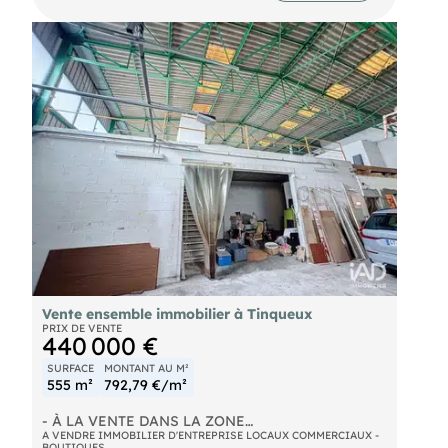
à proximité de la bretelle d'accès au boulevard
des tondeurs. Stationnement devant le local. (Pour
information, ce local était loué environ 1200€ HC)
Information d'affichage énergétique sur le bien
associé à cette annonce : DPE NS indice et GES NS
indice. -Kuzma (ID 73179), Agent Commercial
mandataire .
Vente ensemble immobilier à Tinqueux
PRIX DE VENTE
440 000 €
SURFACE
MONTANT AU M²
555 m²
792,79 €/m²
- À LA VENTE DANS LA ZONE
PROFESSIONNELLE de TINQUEUX Ensemble
A VENDRE IMMOBILIER D'ENTREPRISE LOCAUX COMMERCIAUX -
BOUTIQUES