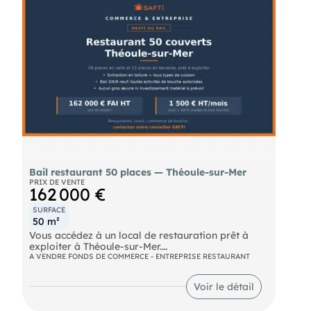
double vitrage. Possibilité d'acquérir en
supplément 3 places de parking devant le local.
Taxe foncière : 1400 euros par an. Charges de
copro : 125 euros HT par mois. Délégation de
mandat.
Cette annonce vous est proposée par TIBIER
Anthony
- EIRL
- N°RSAC: 440 891 729 , Enregistré à de GRASSE
-
-
Bail restaurant 50 places — Théoule-sur-Mer
PRIX DE VENTE
162 000 €
SURFACE
50 m²
Vous accédez à un local de restauration prêt à
exploiter à Théoule-sur-Mer.
A VENDRE FONDS DE COMMERCE - ENTREPRISE RESTAURANT
Le local développe 50 m² et propose 50 couverts :
28 places en intérieur et 22 places en terrasse. La
Voir le détail
cuisine dispose d'une extraction en toiture, qui
autorise tous les types de cuisson.