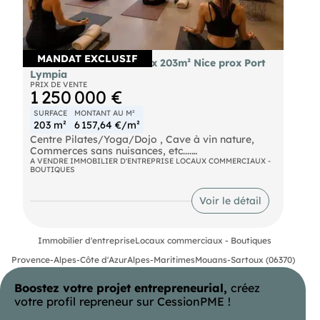
MANDAT EXCLUSIF
Vente murs commerciaux 203m² Nice prox Port
Lympia
PRIX DE VENTE
1 250 000 €
SURFACE
MONTANT AU M²
203 m²
6 157,64 €/m²
Centre Pilates/Yoga/Dojo , Cave à vin nature,
Commerces sans nuisances, etc....
A VENDRE IMMOBILIER D'ENTREPRISE LOCAUX COMMERCIAUX -
BOUTIQUES
À quelques pas de Port Lympia, au cœur d'un
quartier vivant et recherché de Nice, ce loft
atypique offre une atmosphère rare, entre lieu de
Voir le détail
vie, espace créatif et adresse confidentielle.
Le bien séduit par son identité forte : volumes
Immobilier d'entreprise
Locaux commerciaux - Boutiques
ouverts, esprit atelier, ambiance calme et
singulière. Son organisation sur plusieurs niveaux,
Provence-Alpes-Côte d'Azur
Alpes-Maritimes
Mouans-Sartoux (06370)
complétée par une mezzanine, permet d'imaginer
différents usages selon les besoins : résidence
Boostez votre projet entrepreneurial,
créez
urbaine de caractère, pied-à-terre au Port, espace
de création ou lieu d'exposition intimiste.
votre profil repreneur sur CessionPME !