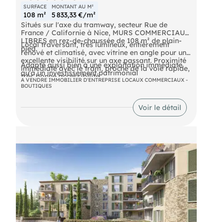
SURFACE
MONTANT AU M²
108 m²
5 833,33 €/m²
Situés sur l'axe du tramway, secteur Rue de
France / Californie à Nice, MURS COMMERCIAUX
LIBRES en rez-de-chaussée de 108 m² de plain-
Local traversant, très lumineux, entièrement
pied.
rénové et climatisé, avec vitrine en angle pour une
excellente visibilité sur un axe passant. Proximité
Adapté aussi bien à une exploitation immédiate
immédiate avec le tram, proche de la voie rapide,
qu'à un investissement patrimonial
très bonne accessibilité.
A VENDRE IMMOBILIER D'ENTREPRISE LOCAUX COMMERCIAUX -
BOUTIQUES
Voir le détail