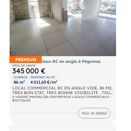
PREMIUM
Murs commerciaux RC en angle à Pégomas
PRIX DE VENTE
345 000 €
SURFACE
MONTANT AU M²
86 m²
4 011,63 €/m²
LOCAL COMMERCIAL RC EN ANGLE VIDE, 86 M2,
TRES BON ETAT, TRES BONNE VISIBILITE , TOUS
COMMERCES POSSIBLES SAUF NUISANCES.
A VENDRE IMMOBILIER D'ENTREPRISE LOCAUX COMMERCIAUX -
BOUTIQUES
Voir le détail