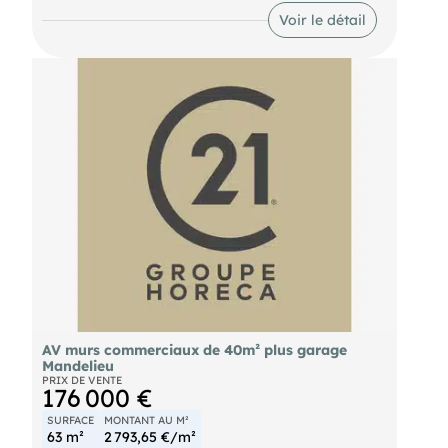
trés commercial de Cagnes sur Mer. Capacité
Voir le détail
d'accueil : ⁠ ⁠Superficie: 510 m ⁠ ⁠Niveaux : 2
(ensemble commercial) Exploitation : ⁠ ⁠Activité de
Hors métiers de bouche. Belle antériorité. Bonne
destination. Sans nuisances. ⁠ ⁠Établissement: Aux
normes HACCP ⁠ ⁠État géneral: Trés bon état ⁠
⁠Gestion Cabinet Données financières : ⁠ ⁠Bail
commercia⁠ ⁠Loyer : 42.000  ht hc / an ⁠ ⁠Charges
: Néant (tout individuel). ⁠ ⁠Taxe foncière : 6.000  /
an (Provisions de 500  / mois). ⁠ ⁠Foncier: A charge
du locataire ⁠ ⁠Clause particulière: Droit de
préemption du bailleur. ⁠ ⁠Dépôt de garantie 5 mois
ྯ.000 ). Atout majeur ⁠ ⁠Trés bon emplacement ⁠
⁠Grande superperficie totalement utilisable ⁠ ⁠Grosse
visibilité. Secteur commercial de qualité ⁠ ⁠Excellent
locataire ⁠ ⁠Idéal pour un investissement
patrimonial Prix de vente : 685.000  FAI Contact :
Yvan Pour tous renseignements complémentaires
AV murs commerciaux de 40m² plus garage
Mandelieu
PRIX DE VENTE
176 000 €
SURFACE
MONTANT AU M²
63 m²
2 793,65 €/m²