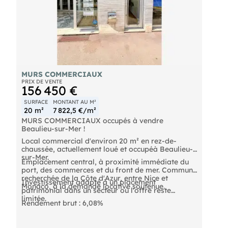
Stationnements à proximité
Honoraires 6% à la charge du vendeur
Properties Cannes
MURS COMMERCIAUX
PRIX DE VENTE
156 450 €
SURFACE
MONTANT AU M²
20 m²
7 822,5 €/m²
MURS COMMERCIAUX occupés à vendre
Beaulieu-sur-Mer !
Local commercial d'environ 20 m² en rez-de-
chaussée, actuellement loué et occupéà Beaulieu-
sur-Mer.
Emplacement central, à proximité immédiate du
port, des commerces et du front de mer. Commune
recherchée de la Côte d'Azur, entre Nice et
Investissement adapté à un placement
Monaco, à la demande locative soutenue.
patrimonial dans un secteur où l'offre reste
limitée.
Rendement brut : 6,08%