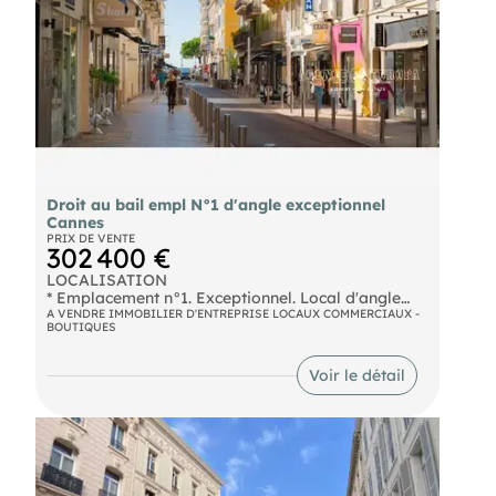
Droit au bail empl N°1 d'angle exceptionnel
Cannes
PRIX DE VENTE
302 400 €
LOCALISATION
* Emplacement n°1. Exceptionnel. Local d'angle
situé au cœur de la rue du commandant André.
A VENDRE IMMOBILIER D'ENTREPRISE LOCAUX COMMERCIAUX -
BOUTIQUES
Flux piéton important.
* A proximité d'enseignes nationales : "Eric
Bompard", "Zadig et Voltaire", "Eleven Paris",
Voir le détail
APM Monaco" etc…
DESCRIPTION
* Surface commerciale en RDC : 30 m² env.
* Surface de réserve en sous-sol : 60 m² env.
(accessible par le RDC de la boutique, comprenant
toilette / point d'eau)