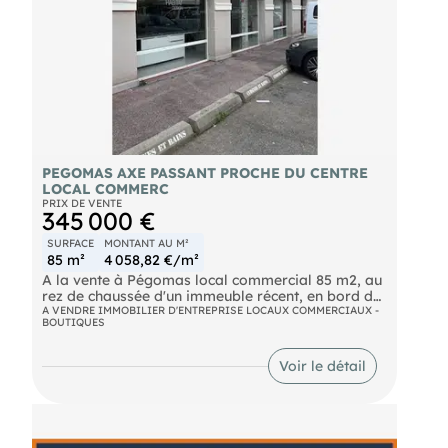
PEGOMAS AXE PASSANT PROCHE DU CENTRE
LOCAL COMMERC
PRIX DE VENTE
345 000 €
SURFACE
MONTANT AU M²
85 m²
4 058,82 €/m²
A la vente à Pégomas local commercial 85 m2, au
rez de chaussée d'un immeuble récent, en bord de
route départementale, proche centre village,
A VENDRE IMMOBILIER D'ENTREPRISE LOCAUX COMMERCIAUX -
BOUTIQUES
parkings et collège. Ce bien offre la possibilité
d'être divisé en deux locaux commerciaux
distincts, permettant différentes configurations
Voir le détail
selon votre activité. Il conviendra parfaitement
pour professions libérales, cabinets, bureaux ou
activités de services. Activités non autorisées :
cafés, débits de boissons, restaurants et
commerces alimentaires. Climatisation réversible,