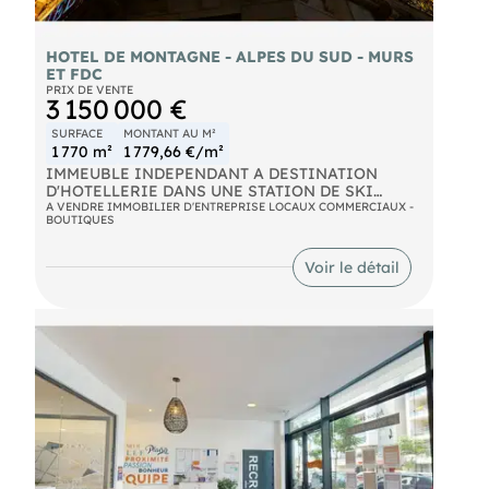
avec 1 seul garage pour 176 000€ FAI Soit, si les
deux lots groupés : 80 m² + 3 box attenants + 2
places de parking attenantes pour 396 000€ FAI.
HOTEL DE MONTAGNE - ALPES DU SUD - MURS
Dénonciation : uniquement en agence, après
ET FDC
signature d'un mandat de confidentialité. (Collab :
PRIX DE VENTE
80/20)
3 150 000 €
SURFACE
MONTANT AU M²
1 770 m²
1 779,66 €/m²
IMMEUBLE INDEPENDANT A DESTINATION
D'HOTELLERIE DANS UNE STATION DE SKI
PRISÉE DES ALPES-MARITIMES. PROCHE
A VENDRE IMMOBILIER D'ENTREPRISE LOCAUX COMMERCIAUX -
BOUTIQUES
PISTES DE SKI ET DÉPART RANDONNÉES. BELLE
EXPOSITION. ACTIVITÉ EN SOMMEIL DEPUIS
UNE ANNÉE. CA 2022 400KE. POSSIBILITÉ
Voir le détail
APPARTEMENT HOTEL. TRAVAUX A PREVOIR.