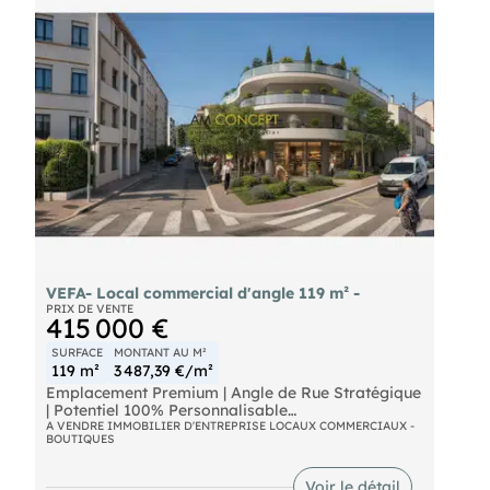
VEFA- Local commercial d'angle 119 m² -
PRIX DE VENTE
415 000 €
SURFACE
MONTANT AU M²
119 m²
3 487,39 €/m²
Emplacement Premium | Angle de Rue Stratégique
| Potentiel 100% Personnalisable
A VENDRE IMMOBILIER D'ENTREPRISE LOCAUX COMMERCIAUX -
BOUTIQUES
Vous êtes las des locaux standardisés qui ne
ressemblent pas à l'ADN de votre entreprise ?
Vous cherchez l'emplacement parfait sur la Côte
Voir le détail