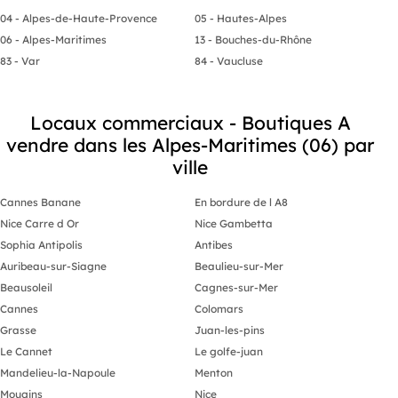
restaurants
04 - Alpes-de-Haute-Provence
05 - Hautes-Alpes
La possibilité d'un usage professionnel(sauf
06 - Alpes-Maritimes
13 - Bouches-du-Rhône
restauration/bar), artistique ou de galerie devra
être confirmée au regard du règlement de
83 - Var
84 - Vaucluse
copropriété, de la destination du lot, des règles
d'urbanisme et des autorisations éventuellement
nécessaires.
Locaux commerciaux - Boutiques A
Bien présenté par par délégation.
vendre dans les Alpes-Maritimes (06) par
- SIREN : - Titulaire de la carte T : 29 00009 non
habilité à percevoir des fonds
ville
Cannes Banane
En bordure de l A8
Nice Carre d Or
Nice Gambetta
Sophia Antipolis
Antibes
Auribeau-sur-Siagne
Beaulieu-sur-Mer
Beausoleil
Cagnes-sur-Mer
Cannes
Colomars
Grasse
Juan-les-pins
Le Cannet
Le golfe-juan
Mandelieu-la-Napoule
Menton
Mougins
Nice