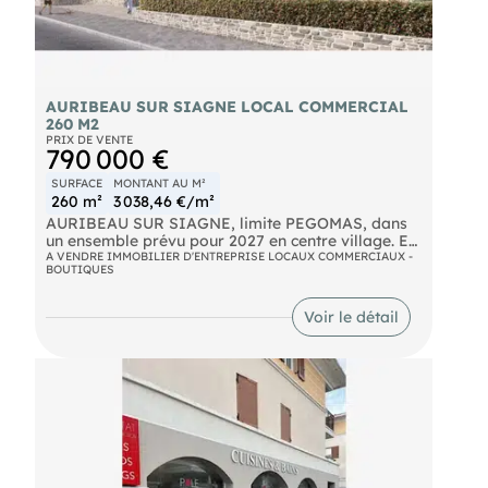
AURIBEAU SUR SIAGNE LOCAL COMMERCIAL
260 M2
PRIX DE VENTE
790 000 €
SURFACE
MONTANT AU M²
260 m²
3 038,46 €/m²
AURIBEAU SUR SIAGNE, limite PEGOMAS, dans
un ensemble prévu pour 2027 en centre village. En
rez de chaussée d'un immeuble, local commercial
A VENDRE IMMOBILIER D'ENTREPRISE LOCAUX COMMERCIAUX -
BOUTIQUES
de 260 m2 de plain pied avec 2 places de parking.
Possibilité d'acquérir d'autres places de
stationnement. Pas d'alimentaire, idéal profession
Voir le détail
libérale ou médicale. Ditué en bordure de route
départementale avec 20 000 véhicules / jour.
Cette annonce vous est proposée par TIBIER
Anthony
- EIRL
- N°RSAC: 440 891 729 , Enregistré à de GRASSE
-
-