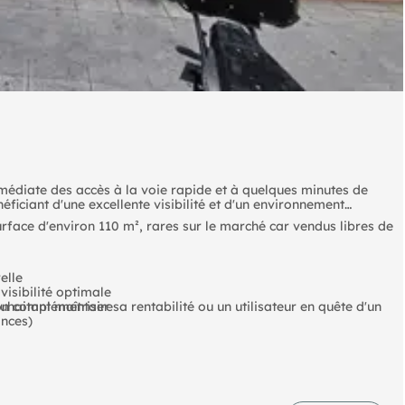
édiate des accès à la voie rapide et à quelques minutes de
néficiant d'une excellente visibilité et d'un environnement
ace d'environ 110 m², rares sur le marché car vendus libres de
elle
visibilité optimale
ion complémentaire
haitant maîtriser sa rentabilité ou un utilisateur en quête d'un
ances)