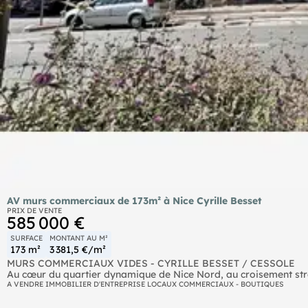
AV murs commerciaux de 173m² à Nice Cyrille Besset
PRIX DE VENTE
585 000 €
SURFACE
MONTANT AU M²
173 m²
3 381,5 €/m²
MURS COMMERCIAUX VIDES - CYRILLE BESSET / CESSOLE
Au cœur du quartier dynamique de Nice Nord, au croisement stra
découvrez ces murs commerciaux vendus vides.
A VENDRE IMMOBILIER D'ENTREPRISE LOCAUX COMMERCIAUX - BOUTIQUES
Le bien se compose d'un grand plateau de plain-pied d'une super
volumes et une grande liberté d'aménagement. L'absence de clo