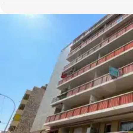
projet.
Le local bénéficie de deux accès indépendants depuis la rue.
Une forte exposition et une excellente visibilité grâce à 4 vitrine
Ces murs sont idéals pour une activité de bureaux, professions 
PMR), centre de soins, ou toute activité tertiaire recherchant visib
Loyer potentiel estimé : 42 000 € annuels HT / HC, offrant une o
Conditions de vente étudiées avec attention, laissant place à une d
Taxe foncière 2025 : 4.900€