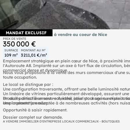
MANDAT EXCLUSIF
Local commercial 109m² à vendre au coeur de Nice
PRIX DE VENTE
350 000 €
SURFACE
MONTANT AU M²
109 m²
3 211,01 €/m²
Emplacement stratégique en plein cœur de Nice, à proximité imm
l'Autoroute A8. Implanté sur un axe à fort flux de circulation, bé
commercial dense et dynamique.
Nous vous proposons à la vente des murs commerciaux d'une surf
toute occupation.
Le local se distingue par :
Une configuration traversante, offrant une belle luminosité natur
Un linéaire de vitrines particulièrement développé, assurant une 
Un accès direct à un sous-sol, idéal pour stockage ou exploitat
Produit particulièrement recherché, idéal pour un investisseur sou
Une implantation adaptée à de nombreuses activités (hors nuis
emplacement premium.
Opportunité à saisir rapidement.
Dossier complet sur demande.
A VENDRE IMMOBILIER D'ENTREPRISE LOCAUX COMMERCIAUX - BOUTIQUES