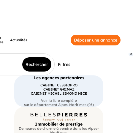
s
Déposer une annonce
Actualités
es
3
Rechercher
Filtres
Les agences partenaires
CABINET CESSIOPRO
CABINET GRIMAZ
CABINET MICHEL SIMOND NICE
Voir la liste complète
sur le département Alpes-Maritimes (06)
Immobilier de prestige
Demeures de charme à vendre dans les Alpes-
Maritimes