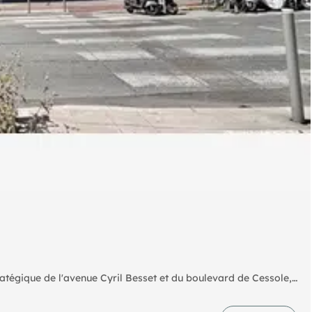
tégique de l'avenue Cyril Besset et du boulevard de Cessole,
ficie totale de 174 m², entièrement ouvert, offrant de beaux
isonnement permet une configuration sur mesure selon votre