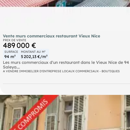
Vente murs commerciaux restaurant Vieux Nice
PRIX DE VENTE
489 000 €
SURFACE
MONTANT AU M²
94 m²
5 202,13 €/m²
Les murs commerciaux d'un restaurant dans le Vieux Nice de 94 m
Saleya.
A préciser que l'achat desdits murs est indissociable de l'achat
A VENDRE IMMOBILIER D'ENTREPRISE LOCAUX COMMERCIAUX - BOUTIQUES
€ HAI )
Le local commercial est actuellement loué à un Restaurant qui 
Loyer Annuel HC: 25 800 €
Charges annuelles : 1520 €
Le local est réparti sur 2 niveaux :
Le RDC d'une superficie de 65 m2 , composé d'une entrée , d'une 
restaurant
Le 1er Etage d'une superficie de 29 M2 composé d'une salle de r