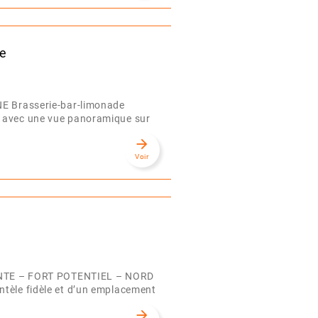
ne
Brasserie-bar-limonade
e avec une vue panoramique sur
arrow_forward
Voir
NTE – FORT POTENTIEL – NORD
ntèle fidèle et d’un emplacement
arrow_forward