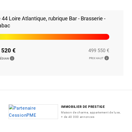
4 Loire Atlantique, rubrique Bar - Brasserie -
abac
 520 €
499 550 €
info
info
PRIX HAUT
MÉDIAN
IMMOBILIER DE PRESTIGE
Maison de charme, appartement de luxe,
+ de 40 000 annonces