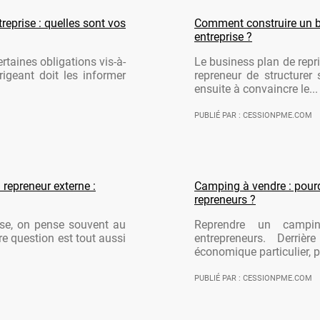
reprise : quelles sont vos
Comment construire un b
entreprise ?
rtaines obligations vis-à-
Le business plan de repri
rigeant doit les informer
repreneur de structurer 
ensuite à convaincre le...
PUBLIÉ PAR : CESSIONPME.COM
 repreneur externe :
Camping à vendre : pourqu
repreneurs ?
ise, on pense souvent au
Reprendre un campi
re question est tout aussi
entrepreneurs. Derriè
économique particulier, po
PUBLIÉ PAR : CESSIONPME.COM