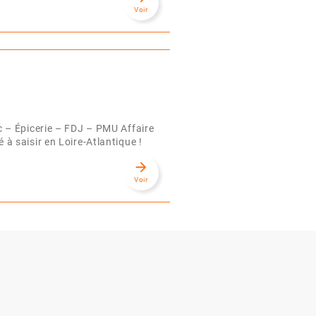
Voir
 – Épicerie – FDJ – PMU Affaire
é à saisir en Loire-Atlantique !
arrow_forward
Voir