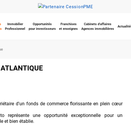
s
Immobilier
Opportunités
Franchises
Cabinets d'affaires
Actualité
s
Professionnel
pour investisseurs
et enseignes
Agences immobilières
ue
re ATLANTIQUE
iétaire d'un fonds de commerce florissante en plein cœur
o représente une opportunité exceptionnelle pour un
e et bien établie.