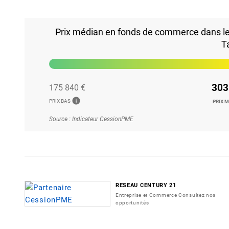
Prix médian en fonds de commerce dans le 4
T
303
175 840 €
info
PRIX BAS
PRIX 
Source : Indicateur CessionPME
RESEAU CENTURY 21
Entreprise et Commerce Consultez nos
opportunités