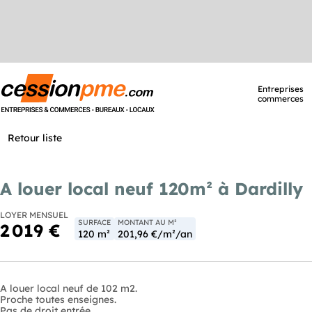
Entreprises
commerces
Retour liste
A louer local neuf 120m² à Dardilly
LOYER MENSUEL
SURFACE
MONTANT AU M²
2 019 €
120 m²
201,96 €/m²/an
A louer local neuf de 102 m2.
Proche toutes enseignes.
Pas de droit entrée.