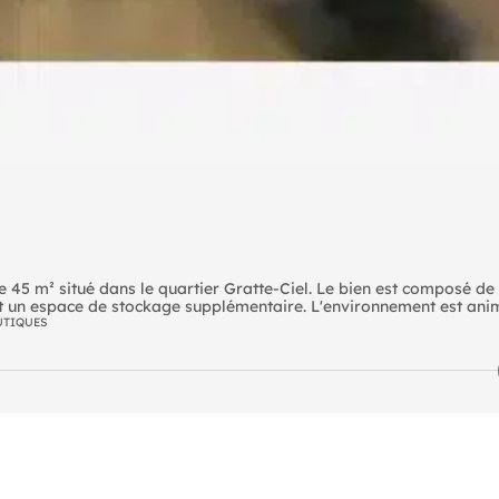
45 m² situé dans le quartier Gratte-Ciel. Le bien est composé de 
ant un espace de stockage supplémentaire. L'environnement est an
ILLEURBANNE ve bail d'un local commercial de 45 m² situé
UTIQUES
1 sanitaire, ainsi qu'une cave de 40 m² situé en sous sol, apporta
x piéton, facilitant l'accès et la visibilité.
e SNCF Gare Part-Dieu à 10 min