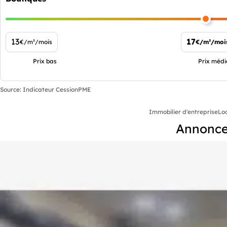
13
17
€/m²/mois
€/m²/moi
Prix bas
Prix méd
Source: Indicateur CessionPME
Immobilier d'entreprise
Lo
Annonces