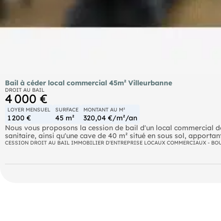
Bail à céder local commercial 45m² Villeurbanne
DROIT AU BAIL
4 000 €
LOYER MENSUEL
SURFACE
MONTANT AU M²
1 200 €
45 m²
320,04 €/m²/an
Nous vous proposons la cession de bail d'un local commercial de 
sanitaire, ainsi qu'une cave de 40 m² situé en sous sol, apport
flux piéton, facilitant l'accès et la visibilité. BAIL À CÉDER - Local commercial 45 m² - V
CESSION DROIT AU BAIL IMMOBILIER D'ENTREPRISE LOCAUX COMMERCIAUX - BO
dans le quartier Gratte-Ciel. Le bien est composé de 2 pièces et 
stockage supplémentaire. L'environnement est animé avec un bon flu
Bus Lignes 26, 27 et 69 vélo'V 1 stations à proximité immédiat