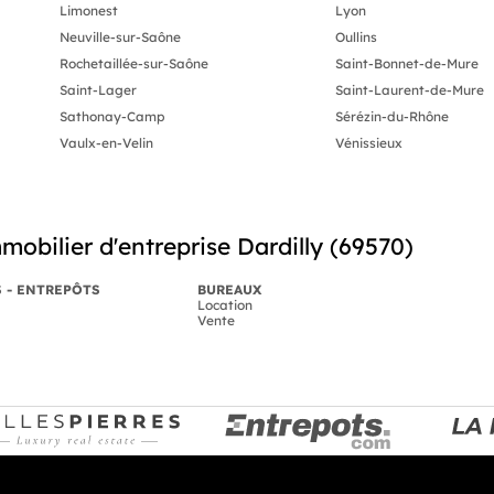
Limonest
Lyon
Neuville-sur-Saône
Oullins
Rochetaillée-sur-Saône
Saint-Bonnet-de-Mure
Saint-Lager
Saint-Laurent-de-Mure
Sathonay-Camp
Sérézin-du-Rhône
Vaulx-en-Velin
Vénissieux
mobilier d'entreprise Dardilly (69570)
S - ENTREPÔTS
BUREAUX
Location
Vente