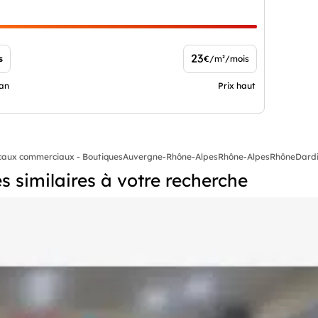
23
s
€/m²/mois
ian
Prix haut
caux commerciaux - Boutiques
Auvergne-Rhône-Alpes
Rhône-Alpes
Rhône
Dardi
 similaires à votre recherche