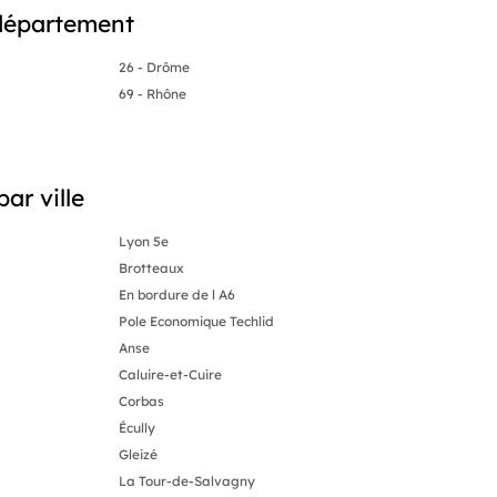
département
26 - Drôme
69 - Rhône
ar ville
Lyon 5e
Brotteaux
En bordure de l A6
Pole Economique Techlid
Anse
Caluire-et-Cuire
Corbas
Écully
Gleizé
La Tour-de-Salvagny