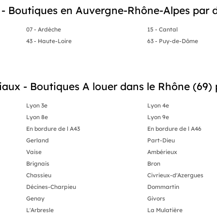
- Boutiques en Auvergne-Rhône-Alpes par 
07 - Ardèche
15 - Cantal
43 - Haute-Loire
63 - Puy-de-Dôme
ux - Boutiques A louer dans le Rhône (69) p
Lyon 3e
Lyon 4e
Lyon 8e
Lyon 9e
En bordure de l A43
En bordure de l A46
Gerland
Part-Dieu
Vaise
Ambérieux
Brignais
Bron
Chassieu
Civrieux-d'Azergues
Décines-Charpieu
Dommartin
Genay
Givors
L'Arbresle
La Mulatière