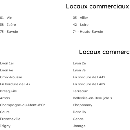
Locaux commerciaux 
01 - Ain
03 - Allier
38 - Isère
42 - Loire
73 - Savoie
74 - Haute-Savoie
Locaux commercia
Lyon 1er
Lyon 2e
Lyon 6e
Lyon 7e
Croix-Rousse
En bordure de l A42
En bordure de l A7
En bordure de l A89
Presqu-ile
Terreaux
Arnas
Belleville-en-Beaujolais
Champagne-au-Mont-d'Or
Chaponnay
Cours
Dardilly
Francheville
Genas
Irigny
Jonage