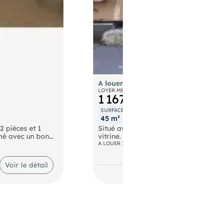
A louer local commercial 45m² à L
LOYER MENSUEL
1 167 €
SURFACE
MONTANT AU M²
45 m²
311,16 €/m²/an
2 pièces et 1
Situé avenue Foch, à proximité imméd
imé avec un bon
vitrine. Emplacement qualitatif et 
A LOUER IMMOBILIER D'ENTREPRISE LOCAUX 
nt un espace de
Voir le détail