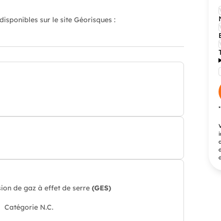
isponibles sur le site Géorisques :
V
i
c
d
d
ion de gaz à effet de serre
(GES)
Catégorie N.C.