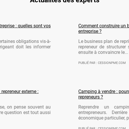
reprise : quelles sont vos
Comment construire un b
entreprise ?
rtaines obligations vis-à-
Le business plan de repri
rigeant doit les informer
repreneur de structurer 
ensuite à convaincre le...
PUBLIÉ PAR : CESSIONPME.COM
 repreneur externe :
Camping à vendre : pourqu
repreneurs ?
ise, on pense souvent au
Reprendre un campi
re question est tout aussi
entrepreneurs. Derriè
économique particulier, po
PUBLIÉ PAR : CESSIONPME.COM