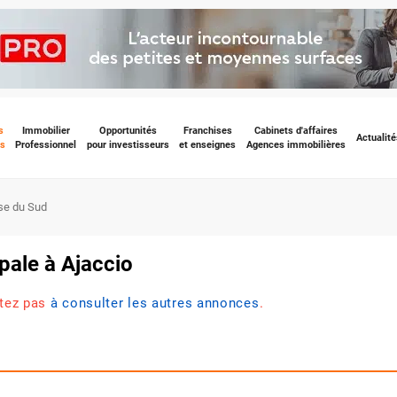
s
Immobilier
Opportunités
Franchises
Cabinets d'affaires
Actualité
s
Professionnel
pour investisseurs
et enseignes
Agences immobilières
se du Sud
pale à Ajaccio
itez pas
à consulter les autres annonces
.