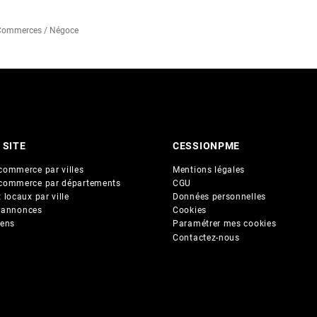
 Commerces / Négoce
 SITE
CESSIONPME
commerce par villes
Mentions légales
commerce par départements
CGU
 locaux par ville
Données personnelles
 annonces
Cookies
iens
Paramétrer mes cookies
Contactez-nous