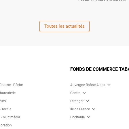
Toutes les actualités
FONDS DE COMMERCE TABAC
expand_more
 Chasse - Pêche
Auvergne-Rhône-Alpes
expand_more
Charcuterie
Centre
expand_more
eurs
Etranger
expand_more
 Textile
Ile de France
expand_more
 - Multimédia
Occitanie
coration