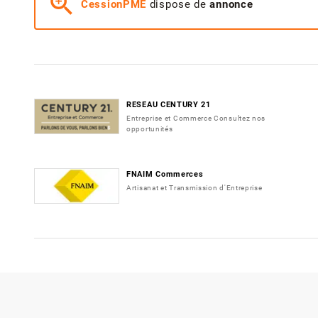
zoom_in
CessionPME
dispose de
annonce
RESEAU CENTURY 21
Entreprise et Commerce Consultez nos
opportunités
FNAIM Commerces
Artisanat et Transmission d'Entreprise