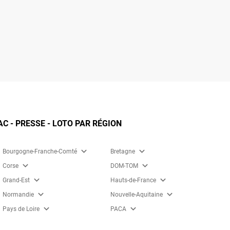
 - PRESSE - LOTO PAR RÉGION
expand_more
expand_more
Bourgogne-Franche-Comté
Bretagne
expand_more
expand_more
Corse
DOM-TOM
expand_more
expand_more
Grand-Est
Hauts-de-France
expand_more
expand_more
Normandie
Nouvelle-Aquitaine
expand_more
expand_more
Pays de Loire
PACA