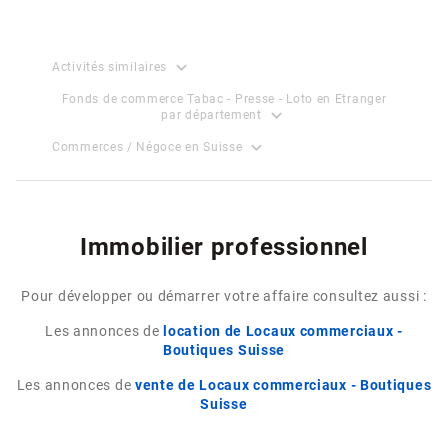
expand_more
Activités similaires
Fonds de commerce Tabac - Presse - Loto en Etranger
expand_more
par département
expand_more
Commerces / Négoce en Suisse
Immobilier professionnel
Pour développer ou démarrer votre affaire consultez aussi :
Les annonces de
location de Locaux commerciaux -
Boutiques Suisse
Les annonces de
vente de Locaux commerciaux - Boutiques
Suisse