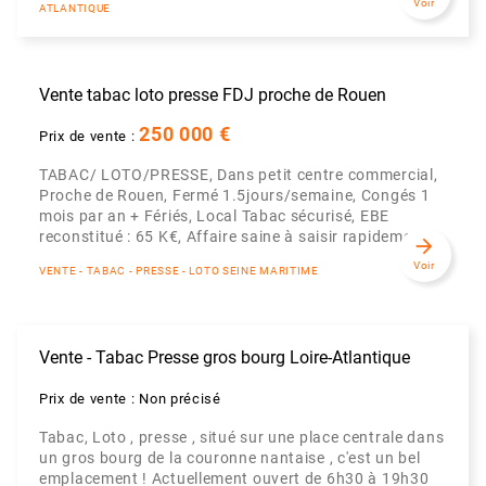
Voir
ATLANTIQUE
Vente tabac loto presse FDJ proche de Rouen
250 000 €
Prix de vente :
TABAC/ LOTO/PRESSE, Dans petit centre commercial,
Proche de Rouen, Fermé 1.5jours/semaine, Congés 1
mois par an + Fériés, Local Tabac sécurisé, EBE
reconstitué : 65 K€, Affaire saine à saisir rapidement
arrow_forward
Voir
VENTE - TABAC - PRESSE - LOTO SEINE MARITIME
Vente - Tabac Presse gros bourg Loire-Atlantique
Prix de vente : Non précisé
Tabac, Loto , presse , situé sur une place centrale dans
un gros bourg de la couronne nantaise , c'est un bel
emplacement ! Actuellement ouvert de 6h30 à 19h30