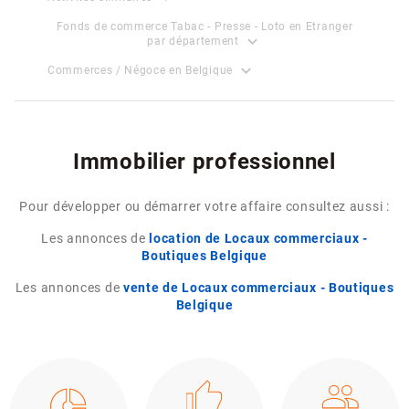
Fonds de commerce Tabac - Presse - Loto en Etranger
expand_more
par département
expand_more
Commerces / Négoce en Belgique
Immobilier professionnel
Pour développer ou démarrer votre affaire consultez aussi :
Les annonces de
location de Locaux commerciaux -
Boutiques Belgique
Les annonces de
vente de Locaux commerciaux - Boutiques
Belgique