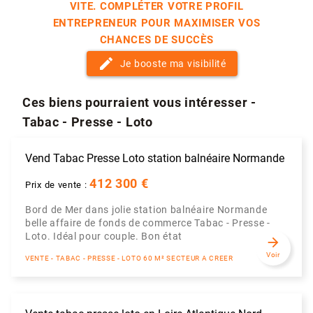
VITE. COMPLÉTER VOTRE PROFIL
ENTREPRENEUR POUR MAXIMISER VOS
CHANCES DE SUCCÈS
edit
Je booste ma visibilité
Ces biens pourraient vous intéresser -
Tabac - Presse - Loto
Vend Tabac Presse Loto station balnéaire Normande
412 300 €
Prix de vente :
Bord de Mer dans jolie station balnéaire Normande
belle affaire de fonds de commerce Tabac - Presse -
Loto. Idéal pour couple. Bon état
arrow_forward
Voir
VENTE - TABAC - PRESSE - LOTO 60 M² SECTEUR A CREER