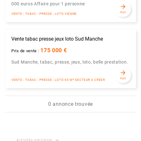
000 euros Affaire pour 1 personne
arrow_forward
Voir
VENTE - TABAC - PRESSE - LOTO VIENNE
Vente tabac presse jeux loto Sud Manche
175 000 €
Prix de vente :
Sud Manche, tabac, presse, jeux, loto, belle prestation.
arrow_forward
Voir
VENTE - TABAC - PRESSE - LOTO 60 M² SECTEUR A CREER
0 annonce trouvée
expand_more
Activités similaires