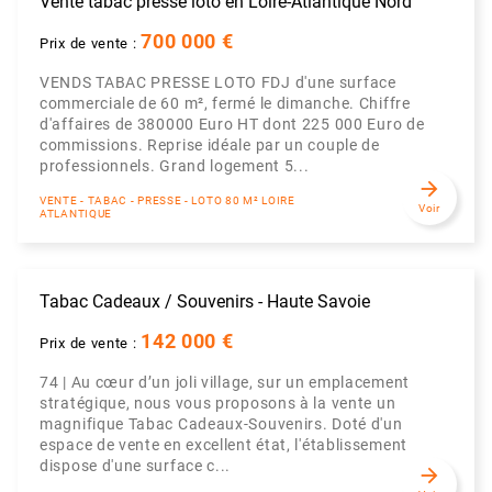
Vente tabac presse loto en Loire-Atlantique Nord
700 000 €
Prix de vente :
VENDS TABAC PRESSE LOTO FDJ d'une surface
commerciale de 60 m², fermé le dimanche. Chiffre
d'affaires de 380000 Euro HT dont 225 000 Euro de
commissions. Reprise idéale par un couple de
professionnels. Grand logement 5...
arrow_forward
VENTE - TABAC - PRESSE - LOTO 80 M² LOIRE
Voir
ATLANTIQUE
Tabac Cadeaux / Souvenirs - Haute Savoie
142 000 €
Prix de vente :
74 | Au cœur d’un joli village, sur un emplacement
stratégique, nous vous proposons à la vente un
magnifique Tabac Cadeaux-Souvenirs. Doté d'un
espace de vente en excellent état, l'établissement
dispose d'une surface c...
arrow_forward