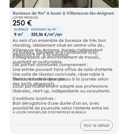
Bureaux de 9m² à louer à Villeneuve-lès-Avignon
LOYER MENSUEL
250 €
SURFACE
MONTANT AU M²
9 m²
333,36 €/m²/an
Au sein d'un ensemble de bureaux de très bon
standing, idéalement situé en centre-ville de
Villeneuve-lès-Avignon, bureau indépendant
Ce bureau, lumineux et à l'ambiance cosy,
d'environ 9 m² à la location.
s'intègredans un environnement de travail
qualitatif et confortable.
Les parties communes comprennent :
Une entrée pouvant faire office de salle d'attente
Une salle de réunion conviviale, réservable à
l'heure, à la demi-journée ou à la journée selon
Stationnement à deux pas.
des tarifs dégressifs
Local particulièrement adapté aux professions
libérales, start-up, indépendants ou consultants.
Conditions locatives :
Bail dérogatoire d'une durée d'un an, avec
possibilité de poursuite selon l'entente entre les
parties
A LOUER IMMOBILIER D'ENTREPRISE BUREAUX
Possibilité de louer un second bureau au sein du
même ensemble
Voir le détail