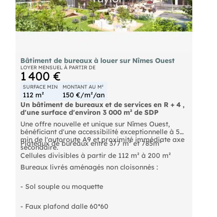
Bâtiment de bureaux à louer sur Nîmes Ouest
LOYER MENSUEL À PARTIR DE
1 400 €
SURFACE MIN
MONTANT AU M²
112 m²
150 €/m²/an
Un bâtiment de bureaux et de services en R + 4 ,
d'une surface d'environ 3 000 m² de SDP
Une offre nouvelle et unique sur Nîmes Ouest,
bénéficiant d'une accessibilité exceptionnelle à 5
min de l'autoroute A9 et proximité immédiate axe
Plateaux de bureaux entre 377 m² et 785m²
secondaire.
Cellules divisibles à partir de 112 m² à 200 m²
Bureaux livrés aménagés non cloisonnés :
- Sol souple ou moquette
- Faux plafond dalle 60*60