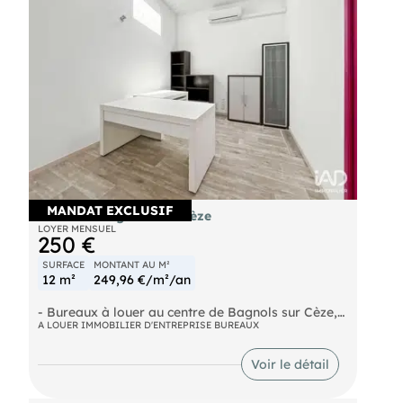
MANDAT EXCLUSIF
Bureau à Bagnols-sur-Cèze
LOYER MENSUEL
250 €
SURFACE
MONTANT AU M²
12 m²
249,96 €/m²/an
- Bureaux à louer au centre de Bagnols sur Cèze,
proche de tous les commerces. Bureaux de 12 m²
A LOUER IMMOBILIER D'ENTREPRISE BUREAUX
environ à 320 m² environ, possibilité de moduler
en fonction de vos besoins. En parfait état !
Voir le détail
Information d'affichage énergétique sur le bien
associé à cette annonce : DPE NS indice et GES NS
indice. Mlle (ID 47450), Agent Commercial