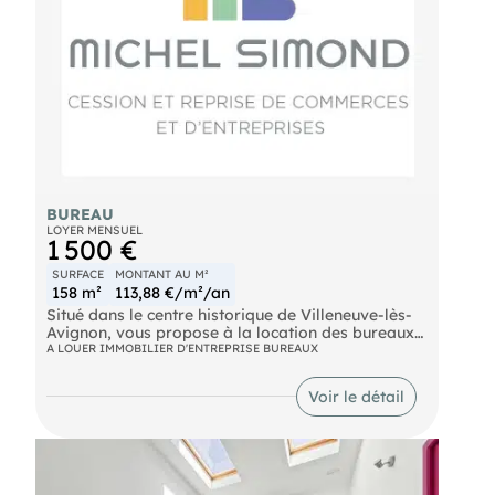
BUREAU
LOYER MENSUEL
1 500 €
SURFACE
MONTANT AU M²
158 m²
113,88 €/m²/an
Situé dans le centre historique de Villeneuve-lès-
Avignon, vous propose à la location des bureaux
de 158m2 réparti sur 3 niveaux : • RDC : Salle de
A LOUER IMMOBILIER D'ENTREPRISE BUREAUX
réunion
- 2 bureaux privatifs
Voir le détail
- 1 Kitchenette R+1 : Open space de 8 postes
- 1 bureau privatif R+2 : Open space de 4 postes
- 1 salle de réunion