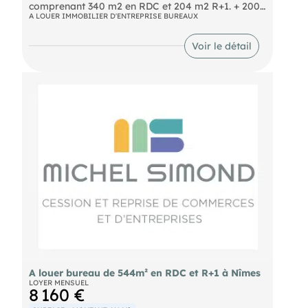
comprenant 340 m2 en RDC et 204 m2 R+1. + 200
m2 de caves utilisables pour stockage. Loyer :
A LOUER IMMOBILIER D'ENTREPRISE BUREAUX
8.160 €/mois HT HC
Voir le détail
A louer bureau de 544m² en RDC et R+1 à Nîmes
LOYER MENSUEL
8 160 €