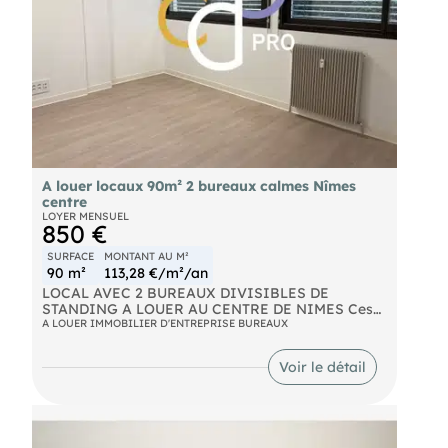
commercialisation à la charge de l'acquéreur de 2
700 € Hors Taxes, soit 5% du loyer triennal.
A louer locaux 90m² 2 bureaux calmes Nîmes
centre
LOYER MENSUEL
850 €
SURFACE
MONTANT AU M²
90 m²
113,28 €/m²/an
LOCAL AVEC 2 BUREAUX DIVISIBLES DE
STANDING A LOUER AU CENTRE DE NIMES Ces
magnifiques locaux sont idéalement situés à
A LOUER IMMOBILIER D'ENTREPRISE BUREAUX
proximité de la Maison Carrée et de Carré d'Art.
Quartier très prisé car calme, proche du centre-
Voir le détail
ville, de ses commerces et des parkings
souterrains, parfait pour association ou
professionnel désirant être proche de ses
interlocuteurs, offrant tous les critères pour
installer un cabinet de qualité avec un Hall