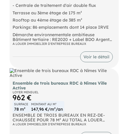
- Centrale de traitement d'air double flux
Terrasse au 3ème étage de 175 m²
Rooftop au 4ème étage de 385 m²
Parkings: 86 emplacements dont 14 place IRVE
Démarche environnementale ambitieuse
Bâtiment tertiaire : RE2020 + Label BDO Argent
Intégration paysagère & architecture
A LOUER IMMOBILIER D'ENTREPRISE BUREAUX
bioclimatique
Voir le détail
Ensemble de trois bureaux RDC à Nîmes Ville
Active
LOYER MENSUEL
962 €
SURFACE
MONTANT AU M²
78 m²
147,96 €/m²/an
ENSEMBLE DE TROIS BUREAUX EN REZ-DE-
CHAUSSÉE POUR 78 M² AU TOTAL A LOUER
NÎMES VILLE ACTIVE Bureaux à louer de qualité,
A LOUER IMMOBILIER D'ENTREPRISE BUREAUX
particulièrement adaptés aux activités