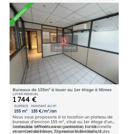
Bureaux de 155m² à louer au 1er étage à Nîmes
LOYER MENSUEL
1 744 €
SURFACE
MONTANT AU M²
155 m²
135 €/m²/an
Nous vous proposons à la location un plateau de
bureaux d'environ 155 m², situé au 1er étage d'un
immeuble tertiaire avec ascenseur, sur la
Leslocaux offrent une organisation fonctionnelle
commune de Nîmes, à proximité immédiate des
et confortable avec 7 bureaux individuels, 2