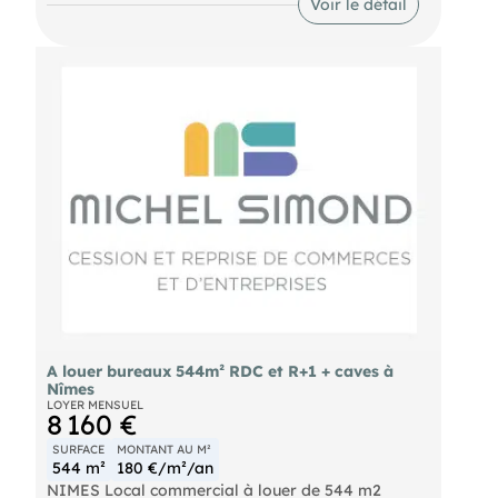
Voir le détail
HC/HT
A louer bureaux 544m² RDC et R+1 + caves à
Nîmes
LOYER MENSUEL
8 160 €
SURFACE
MONTANT AU M²
544 m²
180 €/m²/an
NIMES Local commercial à louer de 544 m2