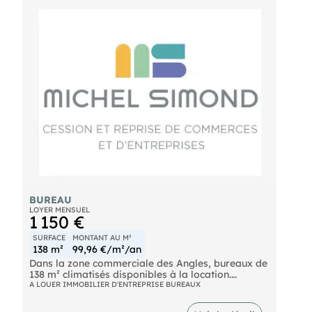
mandataire .
BUREAU
LOYER MENSUEL
1 150 €
SURFACE
MONTANT AU M²
138 m²
99,96 €/m²/an
Dans la zone commerciale des Angles, bureaux de
138 m² climatisés disponibles à la location.
Actuellement composé de 6 bureaux cloisonnés,
A LOUER IMMOBILIER D'ENTREPRISE BUREAUX
l'espace offre peu de contraintes porteuses et une
grande flexibilité d'aménagement. Loyer : 1 150 €