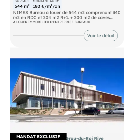
SURFACE
MONTANT AU M²
544 m²
180 €/m²/an
NIMES Bureau à louer de 544 m2 comprenant 340
m2 en RDC et 204 m2 R+1. + 200 m2 de caves
utilisables pour stockage. Loyer : 8.160 €/mois HT
A LOUER IMMOBILIER D'ENTREPRISE BUREAUX
HC
Voir le détail
MANDAT EXCLUSIF
A louer bureau 36m² Le Grau-du-Roi Rive