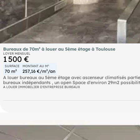
Bureaux de 70m² à louer au 5ème étage à Toulouse
LOYER MENSUEL
1 500 €
SURFACE
MONTANT AU M²
70 m²
257,16 €/m²/an
A louer bureaux au 5ème étage avec ascenseur climatisés partie
bureaux indépendants , un open Space d'environ 29m2 possibilit
repas/kitchenette. Belle luminosité. Traversant. Belles parties
A LOUER IMMOBILIER D'ENTREPRISE BUREAUX
Loyer : 1 500€/mois HC
Charges : 800€/an avec régularisation annuelle
Taxe foncière : 783€/an (charge preneur) avec régularisation an
Honoraires agence à la charge du preneur : 3 866,67 € HT
Référence annonce : 17761T