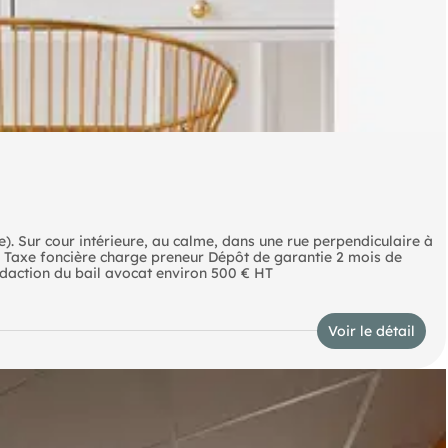
e). Sur cour intérieure, au calme, dans une rue perpendiculaire à
 Taxe foncière charge preneur Dépôt de garantie 2 mois de
daction du bail avocat environ 500 € HT
Voir le détail