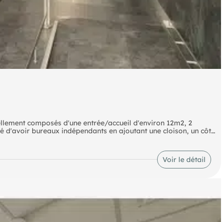
llement composés d'une entrée/accueil d'environ 12m2, 2
é d'avoir bureaux indépendants en ajoutant une cloison, un côté
 communes PMR.
Voir le détail
nuelle