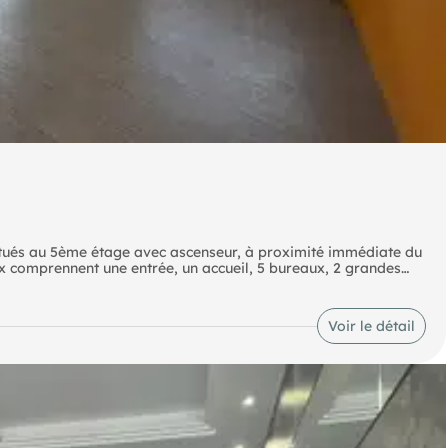
s au 5ème étage avec ascenseur, à proximité immédiate du
x comprennent une entrée, un accueil, 5 bureaux, 2 grandes
 qu'un WC handicapés. Idéal pour activités tertiaires,
u public. D'autres annonces sur notre site
Voir le détail