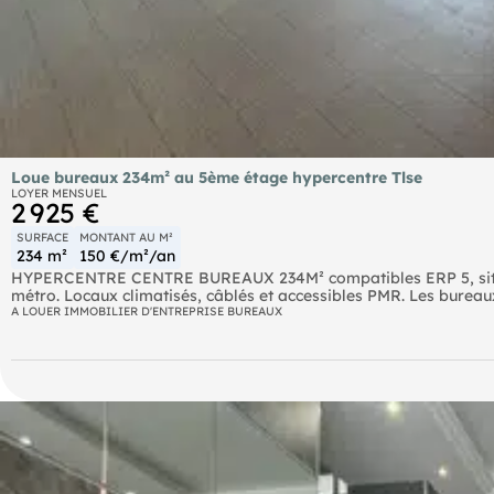
Loue bureaux 234m² au 5ème étage hypercentre Tlse
LOYER MENSUEL
2 925 €
SURFACE
MONTANT AU M²
234 m²
150 €/m²/an
HYPERCENTRE CENTRE BUREAUX 234M² compatibles ERP 5, situé
métro. Locaux climatisés, câblés et accessibles PMR. Les bureau
pièces pouvant servir de salle de réunion ou d'open space, ainsi
A LOUER IMMOBILIER D'ENTREPRISE BUREAUX
professions libérales, centre de formation ou activité recevant d