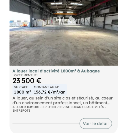
Prestations : Pont roulant, compteur triphasé
compteur jaune, climatisations, rideaux
métalliques, accès PL, dalle béton...
+ Possibilité d'avoir 200 m² en plus de surface
d'entrepôt.
Charges mensuelles HT : 350 euros
Taxe foncière mensuelle : 1.585 euros
A louer local d'activité 1800m² à Aubagne
LOYER MENSUEL
23 500 €
SURFACE
MONTANT AU M²
1 800 m²
156,72 €/m²/an
A louer, au sein d'un site clos et sécurisé, au coeur
d'un environnement professionnel, un bâtiment
d'une superficie totale de 1.800 m² avec un terrain
A LOUER IMMOBILIER D'ENTREPRISE LOCAUX D'ACTIVITÉS -
ENTREPÔTS
libre d'environ 8.540 m² composé comme suit :
Bâtiment 1 :
Voir le détail
. 900 m² de surface d'entrepôt (18 m x 50 m) avec