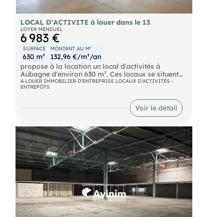
LOCAL D'ACTIVITE à louer dans le 13
LOYER MENSUEL
6 983 €
SURFACE
MONTANT AU M²
630 m²
132,96 €/m²/an
propose à la location un local d'activités à
Aubagne d'environ 630 m². Ces locaux se situent
sur un terrain indépendant de 1 500 m²
A LOUER IMMOBILIER D'ENTREPRISE LOCAUX D'ACTIVITÉS -
ENTREPÔTS
entièrement clos et bénéficie de bureaux
climatisés, d'une hauteur sous plafond de 6 mètres
et d'un accès plain-pied avec porte sectionnelle.
Voir le détail