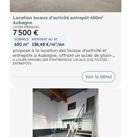
Location locaux d'activité entrepôt 650m²
Aubagne
LOYER MENSUEL
7 500 €
SURFACE
MONTANT AU M²
650 m²
138,48 €/m²/an
propose à la location des locaux d'activité et
entrepôts à Aubagne, offrant un accès de plain-
pied et adapté aux gros porteurs. Ces espaces
A LOUER IMMOBILIER D'ENTREPRISE LOCAUX D'ACTIVITÉS -
ENTREPÔTS
bénéficient de portes sectionnelles, d'une hauteur
sous poutre maximale de 6,5 mètres, de 130 m² de
bureaux climatisés, d'un terrain privatif, de places
Voir le détail
de parking et d'une alimentation électrique en
triphasé 380V.