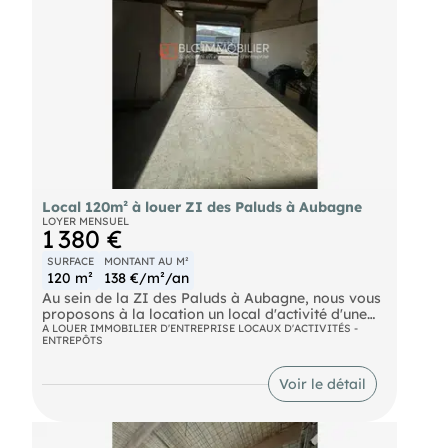
euros.
Local 120m² à louer ZI des Paluds à Aubagne
LOYER MENSUEL
1 380 €
SURFACE
MONTANT AU M²
120 m²
138 €/m²/an
Au sein de la ZI des Paluds à Aubagne, nous vous
proposons à la location un local d'activité d'une
surface d'environ 120 m2 comprenant un espace
A LOUER IMMOBILIER D'ENTREPRISE LOCAUX D'ACTIVITÉS -
ENTREPÔTS
de stockage, 2 Bureaux cloisonnés (50m²) et
sanitaire. Possibilité de louer jusqu'à 360 m² de
surface.
Voir le détail