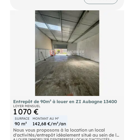
Entrepôt de 90m² à louer en ZI Aubagne 13400
LOYER MENSUEL
1 070 €
SURFACE
MONTANT AU M²
90 m²
142,68 €/m²/an
Nous vous proposons à la location un local
d'activités/entrepôt idéalement situé au sein de la
Zone Industrielle des Paluds à Aubagne. Local
A LOUER IMMOBILIER D'ENTREPRISE LOCAUX D'ACTIVITÉS -