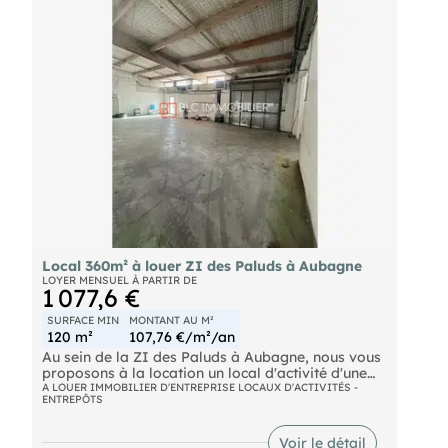
Local 360m² à louer ZI des Paluds à Aubagne
LOYER MENSUEL À PARTIR DE
1 077,6 €
SURFACE MIN
MONTANT AU M²
120 m²
107,76 €/m²/an
Au sein de la ZI des Paluds à Aubagne, nous vous
proposons à la location un local d'activité d'une
surface totale d'environ 360 m2 divisible à partir
A LOUER IMMOBILIER D'ENTREPRISE LOCAUX D'ACTIVITÉS -
ENTREPÔTS
de 120 m² comprenant un espace de stockage,
bureaux (30m²) et sanitaire.Local climatisé.
Voir le détail