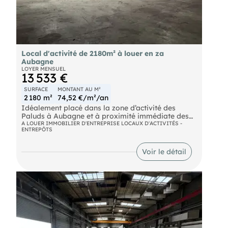
Local d'activité de 2180m² à louer en za
Aubagne
LOYER MENSUEL
13 533 €
SURFACE
MONTANT AU M²
2 180 m²
74,52 €/m²/an
Idéalement placé dans la zone d’activité des
Paluds à Aubagne et à proximité immédiate des
axes autoroutiers, vous propose un local
A LOUER IMMOBILIER D'ENTREPRISE LOCAUX D'ACTIVITÉS -
ENTREPÔTS
d’activités de 2 180 m2 à louer.
Localisation :
Voir le détail
Aubagne
- ZI Les Paluds
Aéroport Marseille Provence à 40 min
Autoroute A50 à 3 minutes
Caractéristiques techniques :
Hauteur libre sous poutre : 5 mètres
Quai niveleurs : 1
Portes Sectionnelles de plain pied : 2 unités,