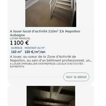
A louer local d'activité 110m² ZA Napollon
Aubagne
LOYER MENSUEL
1 100 €
SURFACE
MONTANT AU M²
110 m²
120 €/m²/an
A louer, au coeur de la Zone d'Activité de
Napollon, au sein d'un bâtiment professionnel, un
local d'activité d'une superficie totale de 110 m²
A LOUER IMMOBILIER D'ENTREPRISE LOCAUX D'ACTIVITÉS -
ENTREPÔTS
composé comme suit :
. 80 m² de surface d'entrepôt au sol
Voir le détail
. 30 m² de surface de bureaux en mezzanine
+ Parking à disposition sur site.
Caution solidaire du gérant demandée.
Charges mensuelles HT (dont taxe foncière) : 120