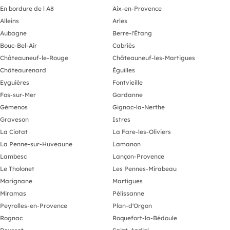
En bordure de l A8
Aix-en-Provence
Alleins
Arles
Aubagne
Berre-l'Étang
Bouc-Bel-Air
Cabriès
Châteauneuf-le-Rouge
Châteauneuf-les-Martigues
Châteaurenard
Éguilles
Eyguières
Fontvieille
Fos-sur-Mer
Gardanne
Gémenos
Gignac-la-Nerthe
Graveson
Istres
La Ciotat
La Fare-les-Oliviers
La Penne-sur-Huveaune
Lamanon
Lambesc
Lançon-Provence
Le Tholonet
Les Pennes-Mirabeau
Marignane
Martigues
Miramas
Pélissanne
Peyrolles-en-Provence
Plan-d'Orgon
Rognac
Roquefort-la-Bédoule