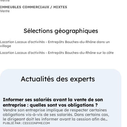
Vente
IMMEUBLES COMMERCIAUX / MIXTES
Vente
Sélections géographiques
Location Locaux d'activités - Entrepôts Bouches-du-Rhône dans un
village
Location Locaux d'activités - Entrepôts Bouches-du-Rhône sur la côte
Actualités des experts
Informer ses salariés avant la vente de son
entreprise : quelles sont vos obligations ?
Vendre son entreprise implique de respecter certaines
obligations vis-à-vis de ses salariés. Dans certains cas,
le dirigeant doit les informer avant la cession afin de
leur permettre, s'ils le souhaitent, de présenter une offre
PUBLIÉ PAR : CESSIONPME.COM