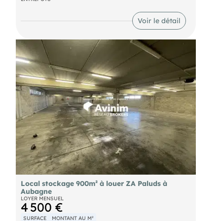
autoroutes et zone commerciale.
Voir le détail
Local stockage 900m² à louer ZA Paluds à
Aubagne
LOYER MENSUEL
4 500 €
SURFACE
MONTANT AU M²