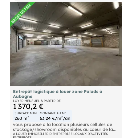
une hauteur de 9.00 m
. 700 m² de surfaces annexes (vestiaires, bureaux,
locaux sociaux, réfectoire, salle d'archive)
. Terrain libre de 8.540 m²
Bâtiment 2 :
. 200 m² de surface d'entrepôt
Prestations : Pont roulant, compteur triphasé
compteur jaune, climatisations, rideaux
métalliques, accès PL, dalle béton...
Charges annuelles HT + impôt foncier : 28.000
euros
Entrepôt logistique à louer zone Paluds à
Aubagne
LOYER MENSUEL À PARTIR DE
1 370,2 €
SURFACE MIN
MONTANT AU M²
260 m²
63,24 €/m²/an
vous propose à la location plusieurs cellules de
stockage/showroom disponibles au coeur de la
zone des Paluds à Aubagne. Accès direct
A LOUER IMMOBILIER D'ENTREPRISE LOCAUX D'ACTIVITÉS -
ENTREPÔTS