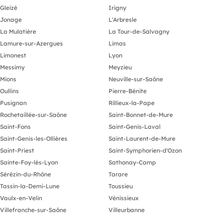
Gleizé
Irigny
Jonage
L'Arbresle
La Mulatière
La Tour-de-Salvagny
Lamure-sur-Azergues
Limas
Limonest
Lyon
Messimy
Meyzieu
Mions
Neuville-sur-Saône
Oullins
Pierre-Bénite
Pusignan
Rillieux-la-Pape
Rochetaillée-sur-Saône
Saint-Bonnet-de-Mure
Saint-Fons
Saint-Genis-Laval
Saint-Genis-les-Ollières
Saint-Laurent-de-Mure
Saint-Priest
Saint-Symphorien-d'Ozon
Sainte-Foy-lès-Lyon
Sathonay-Camp
Sérézin-du-Rhône
Tarare
Tassin-la-Demi-Lune
Toussieu
Vaulx-en-Velin
Vénissieux
Villefranche-sur-Saône
Villeurbanne