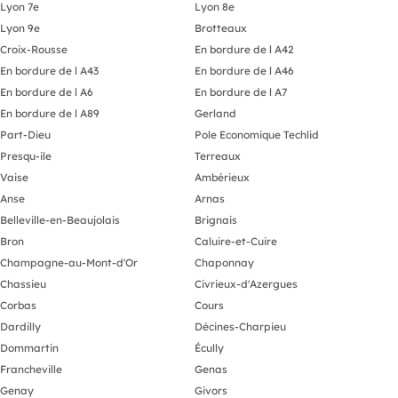
Lyon 7e
Lyon 8e
Lyon 9e
Brotteaux
Croix-Rousse
En bordure de l A42
En bordure de l A43
En bordure de l A46
En bordure de l A6
En bordure de l A7
En bordure de l A89
Gerland
Part-Dieu
Pole Economique Techlid
Presqu-ile
Terreaux
Vaise
Ambérieux
Anse
Arnas
Belleville-en-Beaujolais
Brignais
Bron
Caluire-et-Cuire
Champagne-au-Mont-d'Or
Chaponnay
Chassieu
Civrieux-d'Azergues
Corbas
Cours
Dardilly
Décines-Charpieu
Dommartin
Écully
Francheville
Genas
Genay
Givors