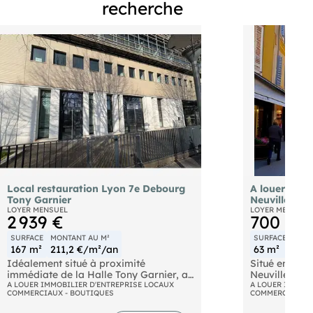
recherche
Local restauration Lyon 7e Debourg
A louer loca
Tony Garnier
Neuville-sur
LOYER MENSUEL
LOYER MENSUEL
2 939 €
700 €
SURFACE
MONTANT AU M²
SURFACE
MONT
167 m²
211,2 €/m²/an
63 m²
133
Idéalement situé à proximité
Situé en plei
immédiate de la Halle Tony Garnier, au
Neuville-sur-
coeur d'un secteur dynamique mêlant
A LOUER IMMOBILIER D'ENTREPRISE LOCAUX
piétonne dyn
A LOUER IMMOBI
COMMERCIAUX - BOUTIQUES
COMMERCIAUX -
universités, bureaux et flux résidentiels.
commercial d
Ce local commercial brut de béton
excellente vis