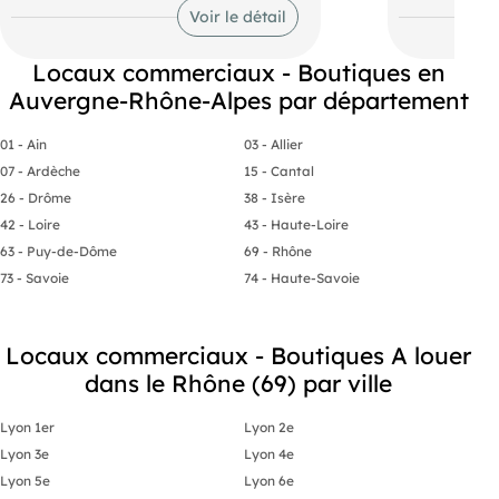
d'environ 168 m² offre un fort potentiel
piéton impor
Voir le détail
d'aménagement pour de nombreuses
commerçant a
activités : restauration avec la
accueillir un
présence d'une gaine 400 mm, concept
détail, de se
Locaux commerciaux - Boutiques en
store, showroom ou commerce
offre un esp
Auvergne-Rhône-Alpes par département
spécialisé.
d'aménager f
Tram Ligne T1 station "Halle Tony
besoins. Disp
Garnier" au pied de l'immeuble Bus
emplacement 
01 - Ain
03 - Allier
Nombreuses lignes Métro Métro : Ligne
des transpor
B à 5 min : stations Debourg/Stade de
public. Frais
07 - Ardèche
15 - Cantal
Gerland Route Accès : Pont Pasteur,
sus : 2400Eu
26 - Drôme
38 - Isère
Quais du Rhône, accès immédiat A7-
E15 et axe périphérique SNCF La Part-
42 - Loire
43 - Haute-Loire
Dieu à 20 min par le métro B Station
63 - Puy-de-Dôme
69 - Rhône
Vélo'v à proximité
73 - Savoie
74 - Haute-Savoie
Locaux commerciaux - Boutiques A louer
dans le Rhône (69) par ville
Lyon 1er
Lyon 2e
Lyon 3e
Lyon 4e
Lyon 5e
Lyon 6e