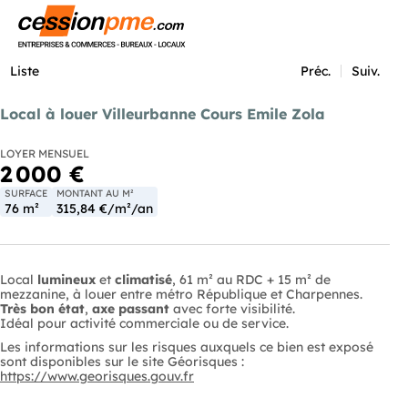
Menu
Liste
Préc.
Suiv.
Local à louer Villeurbanne Cours Emile Zola
LOYER MENSUEL
2 000 €
SURFACE
MONTANT AU M²
76 m²
315,84 €/m²/an
Local
lumineux
et
climatisé
, 61 m² au RDC + 15 m² de
mezzanine, à louer entre métro République et Charpennes.
Très bon état
,
axe passant
avec forte visibilité.
Idéal pour activité commerciale ou de service.
Les informations sur les risques auxquels ce bien est exposé
sont disponibles sur le site Géorisques :
https://www.georisques.gouv.fr